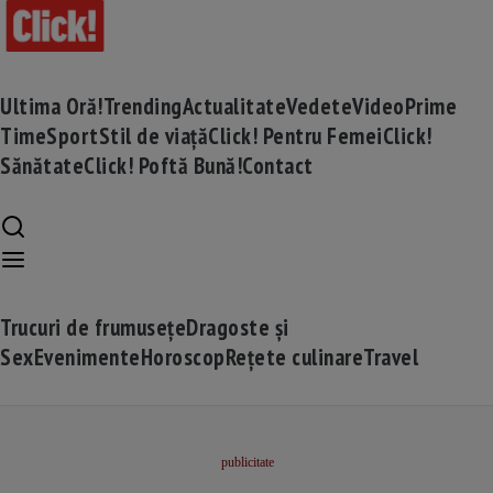
Ultima Oră!
Trending
Actualitate
Vedete
Video
Prime
Time
Sport
Stil de viață
Click! Pentru Femei
Click!
Sănătate
Click! Poftă Bună!
Contact
Trucuri de frumusețe
Dragoste și
Sex
Evenimente
Horoscop
Rețete culinare
Travel