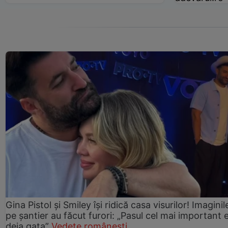
Gina Pistol și Smiley își ridică casa visurilor! Imaginil
pe șantier au făcut furori: „Pasul cel mai important 
deja gata”
Vedete românești