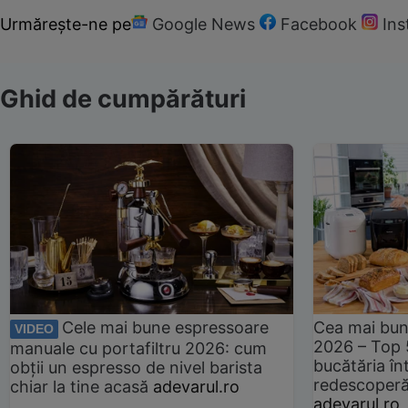
Urmărește-ne pe
Google News
Facebook
In
Ghid de cumpărături
Cele mai bune espressoare
Cea mai bun
VIDEO
2026 – Top 
manuale cu portafiltru 2026: cum
bucătăria înt
obții un espresso de nivel barista
redescoperă 
chiar la tine acasă
adevarul.ro
adevarul.ro