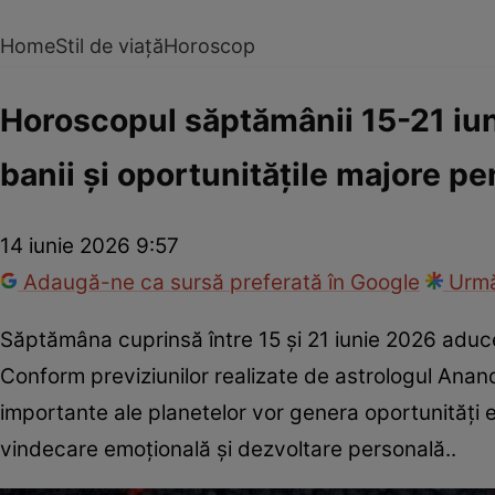
Home
Stil de viață
Horoscop
Horoscopul săptămânii 15-21 iuni
banii și oportunitățile majore pe
14 iunie 2026 9:57
Adaugă-ne ca sursă preferată în Google
Urmă
Săptămâna cuprinsă între 15 și 21 iunie 2026 adu
Conform previziunilor realizate de astrologul Ana
importante ale planetelor vor genera oportunități e
vindecare emoțională și dezvoltare personală..