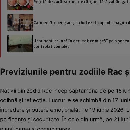
Rețetă de vară: sorbet de căpșuni fără zahăr, gata 
Carmen Grebenișan și-a botezat copilul. Imagini 
Ucrainenii aruncă în aer „tot ce mișcă” pe o șose
controlat complet
Previziunile pentru zodiile Rac ș
Nativii din zodia Rac încep săptămâna de pe 15 iuni
odihnă și reflecție. Lucrurile se schimbă din 17 iun
încredere și putere emoțională. Pe 19 iunie 2026, 
pe finanțe și securitate. În cele din urmă, pe 21 iuni
planificarea și comunicarea.