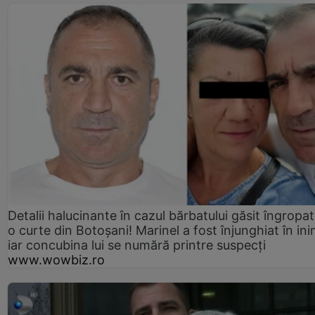
Detalii halucinante în cazul bărbatului găsit îngropat
o curte din Botoșani! Marinel a fost înjunghiat în ini
iar concubina lui se numără printre suspecți
www.wowbiz.ro