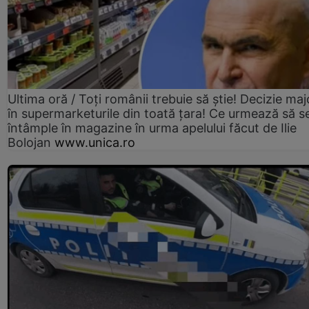
Ultima oră / Toți românii trebuie să știe! Decizie maj
în supermarketurile din toată țara! Ce urmează să s
întâmple în magazine în urma apelului făcut de Ilie
Bolojan
www.unica.ro