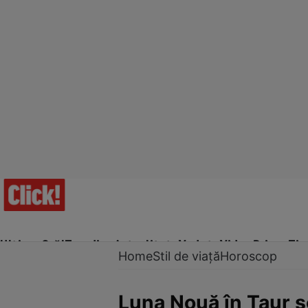
Ultima Oră!
Trending
Actualitate
Vedete
Video
Prime Ti
Home
Stil de viață
Horoscop
Luna Nouă în Taur 