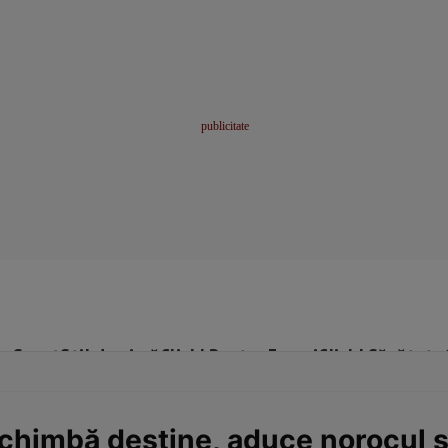
me
Sport
Stil de viață
Click! Pentru Femei
Click! Sănătate
schimbă destine, aduce norocul 