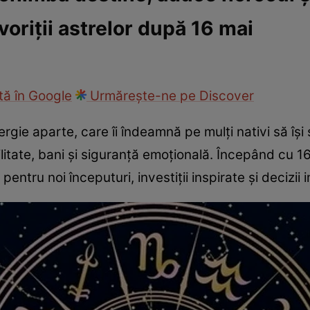
voriții astrelor după 16 mai
cop
Rețete culinare
Travel
ă în Google
Urmărește-ne pe Discover
gie aparte, care îi îndeamnă pe mulți nativi să își s
litate, bani și siguranță emoțională. Începând cu 
entru noi începuturi, investiții inspirate și decizii