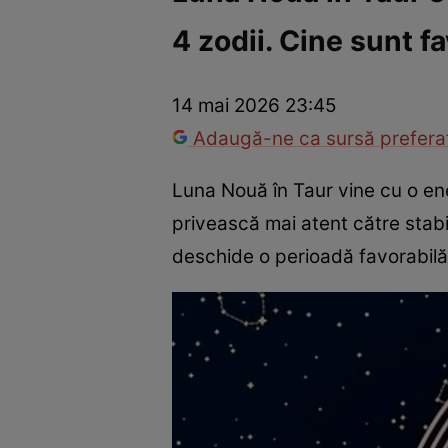
4 zodii. Cine sunt fa
Trucuri de frumusețe
Dragoste și Sex
Evenimente
Horos
14 mai 2026 23:45
Adaugă-ne ca sursă preferat
Luna Nouă în Taur vine cu o ener
privească mai atent către stabi
deschide o perioadă favorabilă p