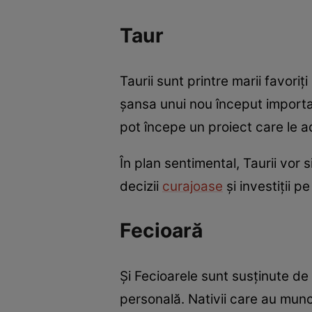
Taur
Taurii sunt printre marii favoriț
șansa unui nou început importan
pot începe un proiect care le a
În plan sentimental, Taurii vor s
decizii
curajoase
și investiții p
Fecioară
Și Fecioarele sunt susținute de 
personală. Nativii care au muncit