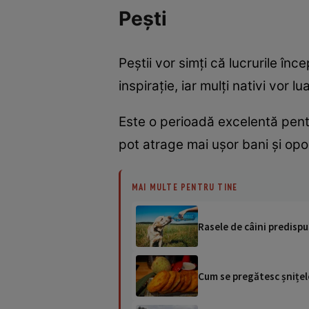
Pești
Peștii vor simți că lucrurile înc
inspirație, iar mulți nativi vor l
Este o perioadă excelentă pentr
pot atrage mai ușor bani și op
MAI MULTE PENTRU TINE
Rasele de câini predispu
Cum se pregătesc șnițele