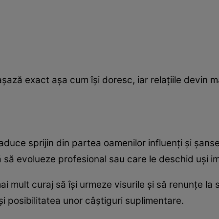
 așază exact așa cum își doresc, iar relațiile devin ma
duce sprijin din partea oamenilor influenți și șanse
 să evolueze profesional sau care le deschid uși i
ult curaj să își urmeze visurile și să renunțe la sit
și posibilitatea unor câștiguri suplimentare.