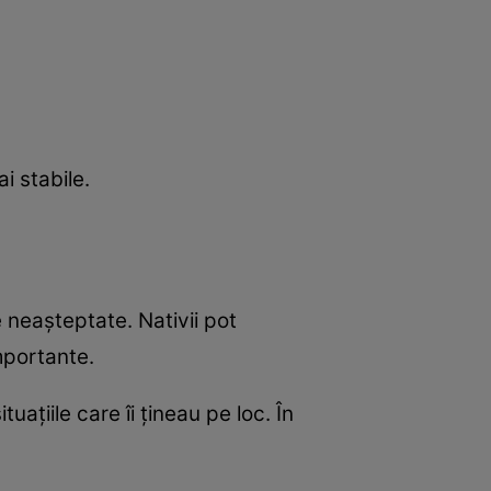
i stabile.
 neașteptate. Nativii pot
mportante.
uațiile care îi țineau pe loc. În