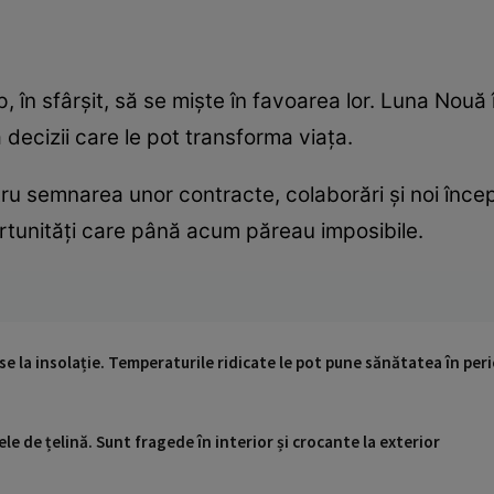
ep, în sfârșit, să se miște în favoarea lor. Luna Nouă î
ua decizii care le pot transforma viața.
u semnarea unor contracte, colaborări și noi încep
ortunități care până acum păreau imposibile.
se la insolație. Temperaturile ridicate le pot pune sănătatea în peri
le de țelină. Sunt fragede în interior și crocante la exterior