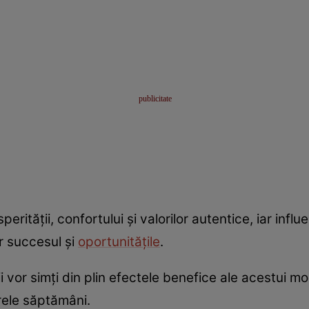
rității, confortului și valorilor autentice, iar influe
or succesul și
oportunitățile
.
i vor simți din plin efectele benefice ale acestui m
rele săptămâni.