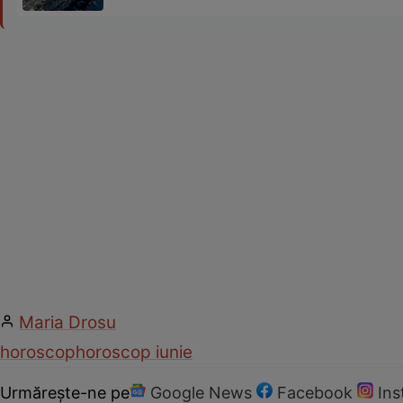
Maria Drosu
horoscop
horoscop iunie
Urmărește-ne pe
Google News
Facebook
In