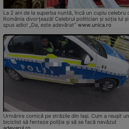
La 2 ani de la superba nuntă, încă un cuplu celebru 
România divorțează! Celebrul politician și soția lui ș
spus adio! „Da, este adevărat”
www.unica.ro
Urmărire comică pe străzile din Iași. Cum a reușit u
biciclist să fenteze poliția și să se facă nevăzut
adevarul.ro