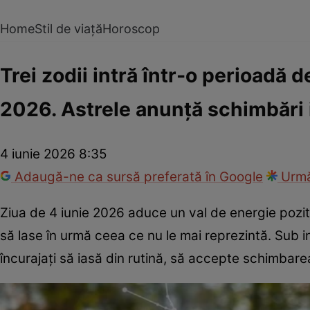
Home
Stil de viață
Horoscop
Trei zodii intră într-o perioadă 
2026. Astrele anunță schimbări 
4 iunie 2026 8:35
Adaugă-ne ca sursă preferată în Google
Urmă
Ziua de 4 iunie 2026 aduce un val de energie pozi
să lase în urmă ceea ce nu le mai reprezintă. Sub inf
încurajați să iasă din rutină, să accepte schimbare