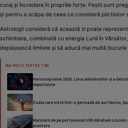
curaj și încredere în propriile forțe. Peștii sunt pre
și pentru a scăpa de ceea ce consideră plictisitor 
Astrologii consideră că această zi poate reprezent
schimbare, combinată cu energia Lunii în Vărsător, î
depășească limitele și să aducă mai multă bucurie ș
MAI MULTE PENTRU TINE
Horoscop iunie 2026. Luna adevărurilor și a deciziil
importante
Zodia care intră într-o perioadă de aur! Noroc, ba
Marinarii de pe portavionul USS Abraham Lincoln su
acestora