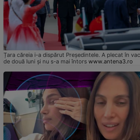
Țara căreia i-a dispărut Președintele. A plecat în va
de două luni și nu s-a mai întors
www.antena3.ro