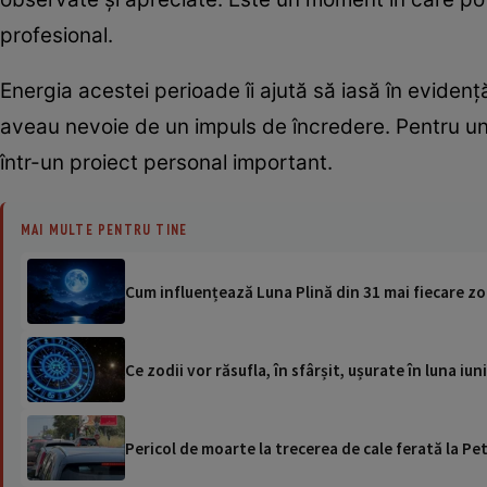
profesional.
Energia acestei perioade îi ajută să iasă în evidenț
aveau nevoie de un impuls de încredere. Pentru unii
într-un proiect personal important.
MAI MULTE PENTRU TINE
Cum influențează Luna Plină din 31 mai fiecare z
Ce zodii vor răsufla, în sfârșit, ușurate în luna iu
Pericol de moarte la trecerea de cale ferată la Pet