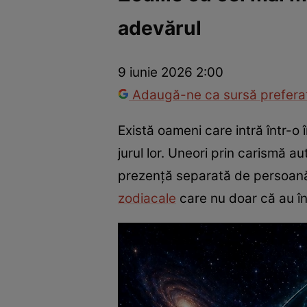
adevărul
Trucuri de frumusețe
Dragoste și Sex
Evenimente
Horos
9 iunie 2026 2:00
Adaugă-ne ca sursă preferat
Există oameni care intră într-o
jurul lor. Uneori prin carismă a
prezență separată de persoană.
zodiacale
care nu doar că au înc