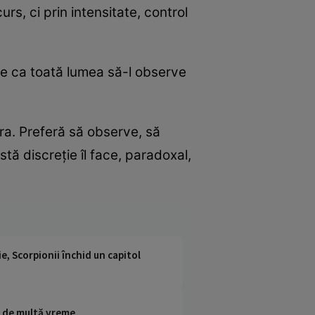
rs, ci prin intensitate, control
voie ca toată lumea să-l observe
ra. Preferă să observe, să
stă discreție îl face, paradoxal,
e, Scorpionii închid un capitol
au de multă vreme