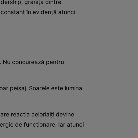
adership, granița dintre
s constant în evidență atunci
apt. Nu concurează pentru
 doar peisaj. Soarele este lumina
are reacția celorlalți devine
ergie de funcționare. Iar atunci