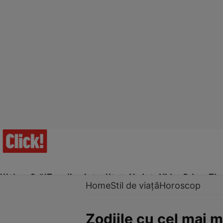
Ultima Oră!
Trending
Actualitate
Vedete
Video
Prime Ti
Home
Stil de viață
Horoscop
Zodiile cu cel mai 