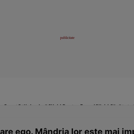
me
Sport
Stil de viață
Click! Pentru Femei
Click! Sănătate
mare ego. Mândria lor este mai i