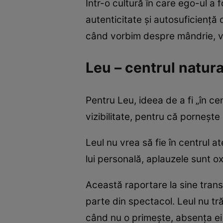
Într-o cultură în care ego-ul a 
autenticitate și autosuficiență 
când vorbim despre mândrie, val
Leu – centrul natural
Pentru Leu, ideea de a fi „în ce
vizibilitate, pentru că pornește 
Leul nu vrea să fie în centrul at
lui personală, aplauzele sunt oxig
Această raportare la sine transf
parte din spectacol. Leul nu tr
când nu o primește, absența ei 