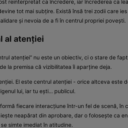
fost reinterpretat ca încredere, iar încrederea ca le
devine tot mai subțire. Există însă trei zodii care ie
idare și nevoia de a fi în centrul propriei povești.
 al atenției
ntrul atenției” nu este un obiectiv, ci o stare de f
de la premisa că vizibilitatea îi aparține deja.
enției. El este centrul atenției - orice altceva este
enul lui, iar tu ești... publicul.
ormă fiecare interacțiune într-un fel de scenă, în c
ăiește neapărat din aprobare, dar o folosește ca en
se simte imediat în atitudine.