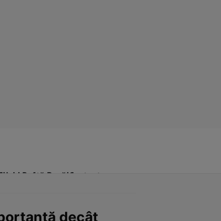
Click! Poftă Bună!
Contact
mportantă decât