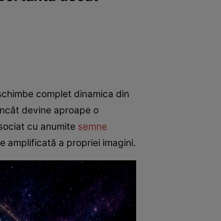
ă schimbe complet dinamica din
t încât devine aproape o
asociat cu anumite
semne
 amplificată a propriei imagini.