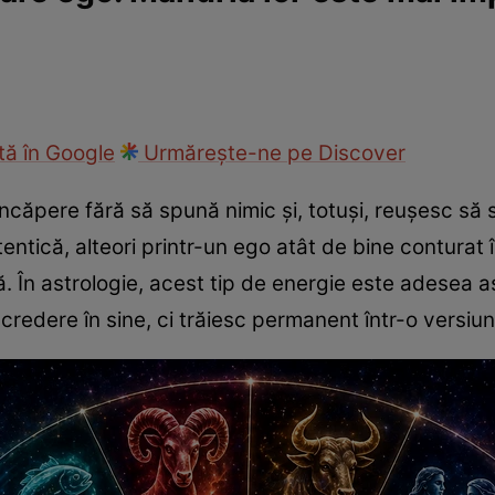
cop
Rețete culinare
Travel
ă în Google
Urmărește-ne pe Discover
 încăpere fără să spună nimic și, totuși, reușesc s
utentică, alteori printr-un ego atât de bine contura
 În astrologie, acest tip de energie este adesea 
redere în sine, ci trăiesc permanent într-o versiune