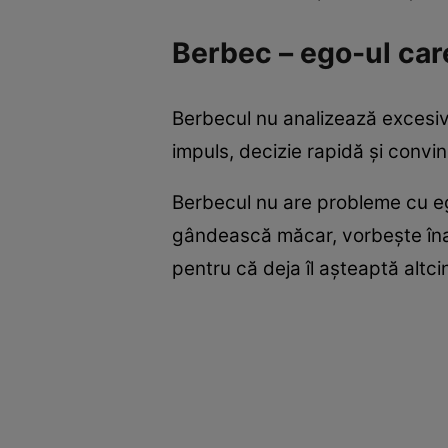
Berbec – ego-ul car
Berbecul nu analizează excesiv
impuls, decizie rapidă și convi
Berbecul nu are probleme cu egou
gândească măcar, vorbește înai
pentru că deja îl așteaptă altci