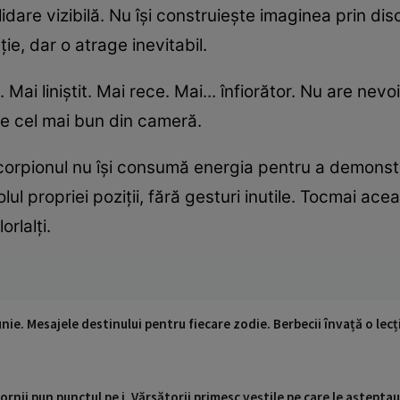
dare vizibilă. Nu își construiește imaginea prin discu
ie, dar o atrage inevitabil.
. Mai liniștit. Mai rece. Mai... înfiorător. Nu are ne
te cel mai bun din cameră.
Scorpionul nu își consumă energia pentru a demonst
ul propriei poziții, fără gesturi inutile. Tocmai acea
rlalți.
ie. Mesajele destinului pentru fiecare zodie. Berbecii învață o lecți
ornii pun punctul pe i, Vărsătorii primesc veștile pe care le aștept