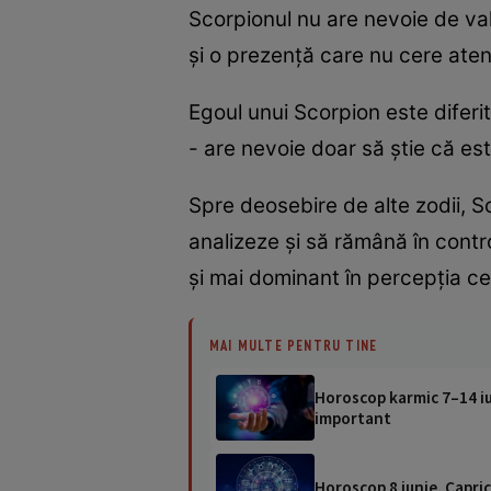
Scorpionul nu are nevoie de vali
și o prezență care nu cere atenț
Egoul unui Scorpion este diferit
- are nevoie doar să știe că es
Spre deosebire de alte zodii, 
analizeze și să rămână în control
și mai dominant în percepția celo
MAI MULTE PENTRU TINE
Horoscop karmic 7–14 iun
important
Horoscop 8 iunie. Capric