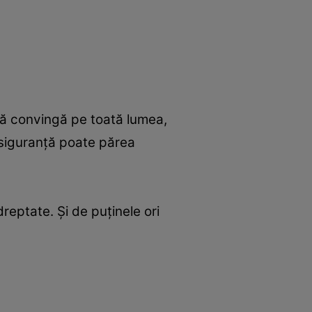
 să convingă pe toată lumea,
 siguranță poate părea
reptate. Și de puținele ori