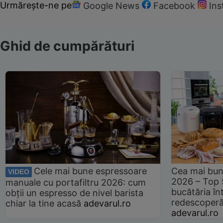
Urmărește-ne pe
Google News
Facebook
In
Ghid de cumpărături
Cele mai bune espressoare
Cea mai bun
VIDEO
2026 – Top 
manuale cu portafiltru 2026: cum
bucătăria înt
obții un espresso de nivel barista
redescoperă 
chiar la tine acasă
adevarul.ro
adevarul.ro