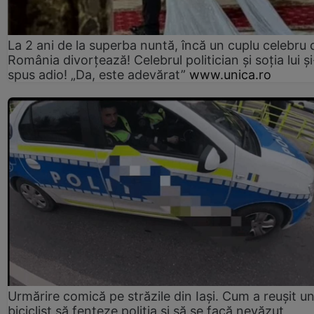
La 2 ani de la superba nuntă, încă un cuplu celebru 
România divorțează! Celebrul politician și soția lui ș
spus adio! „Da, este adevărat”
www.unica.ro
Urmărire comică pe străzile din Iași. Cum a reușit u
biciclist să fenteze poliția și să se facă nevăzut