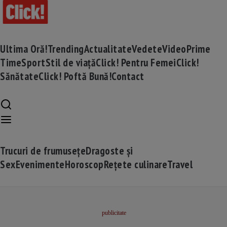
Ultima Oră!
Trending
Actualitate
Vedete
Video
Prime
Time
Sport
Stil de viață
Click! Pentru Femei
Click!
Sănătate
Click! Poftă Bună!
Contact
Trucuri de frumusețe
Dragoste și
Sex
Evenimente
Horoscop
Rețete culinare
Travel