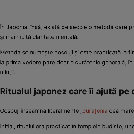
În Japonia, însă, există de secole o metodă care p
și mai multă claritate mentală.
Metoda se numește oosouji și este practicată la fina
la prima vedere pare doar o curățenie generală, în r
minții.
Ritualul japonez care îi ajută pe
Oosouji înseamnă literalmente „
curățenia
cea mare”
Inițial, ritualul era practicat în templele budiste, u