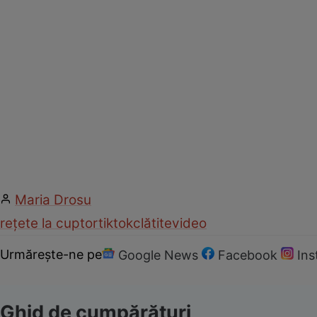
Maria Drosu
rețete la cuptor
tiktok
clătite
video
Urmărește-ne pe
Google News
Facebook
In
Ghid de cumpărături