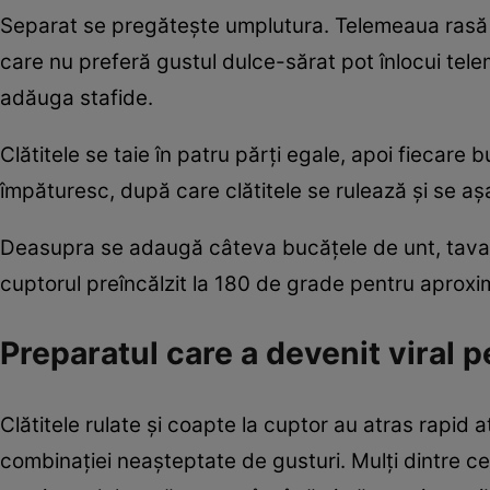
Separat se pregătește umplutura. Telemeaua rasă s
care nu preferă gustul dulce-sărat pot înlocui tel
adăuga stafide.
Clătitele se taie în patru părți egale, apoi fiecare
împăturesc, după care clătitele se rulează și se aș
Deasupra se adaugă câteva bucățele de unt, tava s
cuptorul preîncălzit la 180 de grade pentru aproxi
Preparatul care a devenit viral p
Clătitele rulate și coapte la cuptor au atras rapid a
combinației neașteptate de gusturi. Mulți dintre c