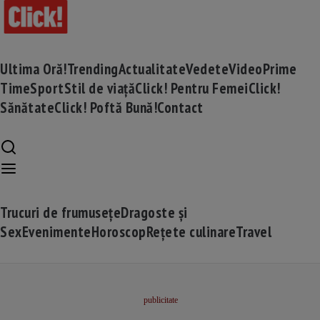
Ultima Oră!
Trending
Actualitate
Vedete
Video
Prime
Time
Sport
Stil de viață
Click! Pentru Femei
Click!
Sănătate
Click! Poftă Bună!
Contact
Trucuri de frumusețe
Dragoste și
Sex
Evenimente
Horoscop
Rețete culinare
Travel