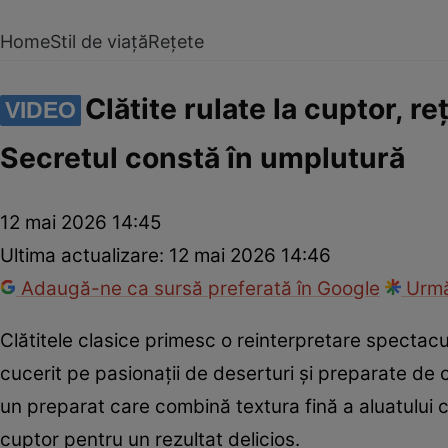
Home
Stil de viață
Rețete
Clătite rulate la cuptor, r
VIDEO
Secretul constă în umplutură
12 mai 2026 14:45
Ultima actualizare:
12 mai 2026 14:46
Adaugă-ne ca sursă preferată în Google
Urmă
Clătitele clasice primesc o reinterpretare spectac
cucerit pe pasionații de deserturi și preparate de
un preparat care combină textura fină a aluatului 
cuptor pentru un rezultat delicios.