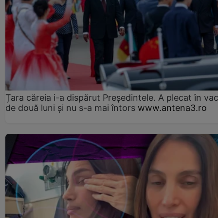
Țara căreia i-a dispărut Președintele. A plecat în va
de două luni și nu s-a mai întors
www.antena3.ro