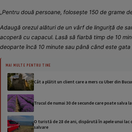
„Pentru două persoane, folosește 150 de grame de 
Adaugă orezul alături de un vârf de linguriță de sar
acoperă cu capacul. Lasă să fiarbă timp de 10 minut
deoparte încă 10 minute sau până când este gata 
MAI MULTE PENTRU TINE
Cât a plătit un client care a mers cu Uber din Bucu
Trucul de numai 30 de secunde care poate salva l
O turistă de 28 de ani, dispărută în apele unui lac 
salvare