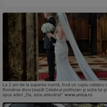
La 2 ani de la superba nuntă, încă un cuplu celebru 
România divorțează! Celebrul politician și soția lui ș
spus adio! „Da, este adevărat”
www.unica.ro