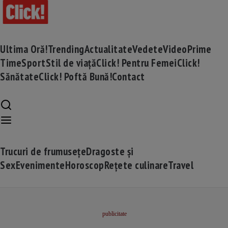
Ultima Oră!
Trending
Actualitate
Vedete
Video
Prime
Time
Sport
Stil de viață
Click! Pentru Femei
Click!
Sănătate
Click! Poftă Bună!
Contact
Trucuri de frumusețe
Dragoste și
Sex
Evenimente
Horoscop
Rețete culinare
Travel