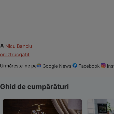
Nicu Banciu
orez
truc
gatit
Urmărește-ne pe
Google News
Facebook
In
Ghid de cumpărături