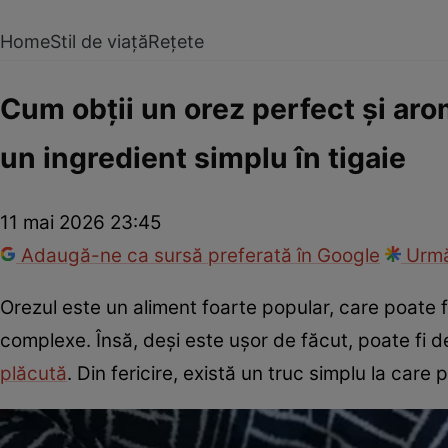
Home
Stil de viață
Rețete
Cum obții un orez perfect și aro
un ingredient simplu în tigaie
11 mai 2026 23:45
Adaugă-ne ca sursă preferată în Google
Urmă
Orezul este un aliment foarte popular, care poate fi
complexe. Însă, deși este ușor de făcut, poate fi de
plăcută
. Din fericire, există un truc simplu la care