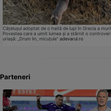
Cățelușul adoptat de o haită de lupi în Grecia a muri
Povestea care a uimit lumea și a stârnit o controver
uriașă: „Drum lin, micuțule”
adevarul.ro
Parteneri