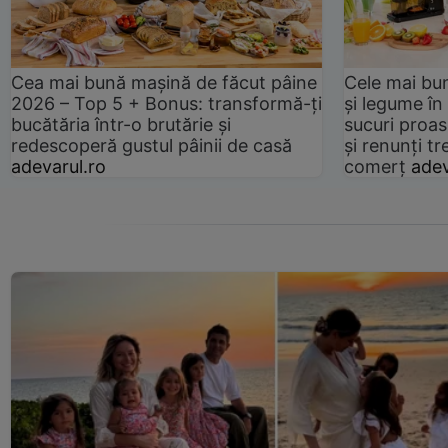
Cea mai bună mașină de făcut pâine
Cele mai bu
2026 – Top 5 + Bonus: transformă-ți
și legume în
bucătăria într-o brutărie și
sucuri proas
redescoperă gustul pâinii de casă
și renunți tr
adevarul.ro
comerț
adev