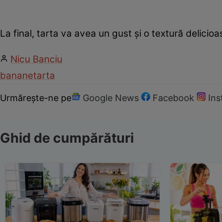
La final, tarta va avea un gust și o textură delicioa
Nicu Banciu
banane
tarta
Urmărește-ne pe
Google News
Facebook
In
Ghid de cumpărături