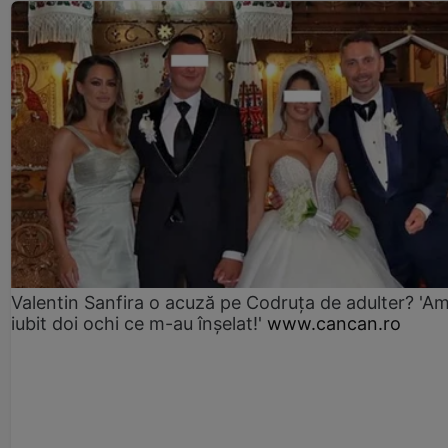
Valentin Sanfira o acuză pe Codruța de adulter? 'A
iubit doi ochi ce m-au înșelat!'
www.cancan.ro