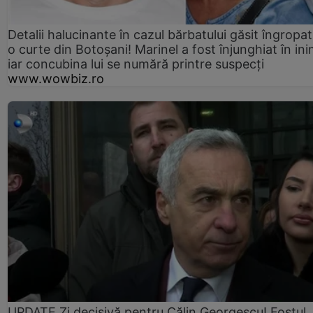
Detalii halucinante în cazul bărbatului găsit îngropat
o curte din Botoșani! Marinel a fost înjunghiat în ini
iar concubina lui se numără printre suspecți
www.wowbiz.ro
UPDATE Zi decisivă pentru Călin Georgescu! Fostul