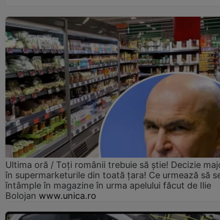
Ultima oră / Toți românii trebuie să știe! Decizie maj
în supermarketurile din toată țara! Ce urmează să s
întâmple în magazine în urma apelului făcut de Ilie
Bolojan
www.unica.ro