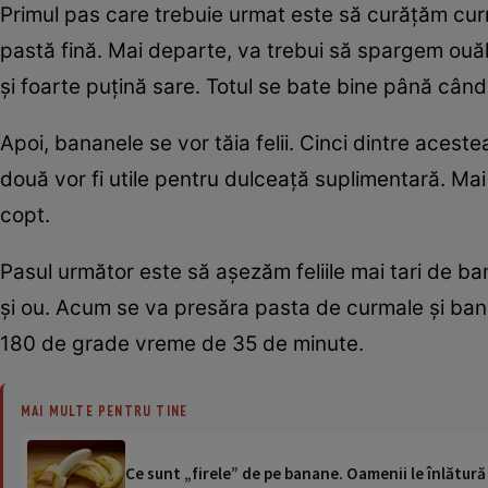
Primul pas care trebuie urmat este să curățăm cur
pastă fină. Mai departe, va trebui să spargem ouăle 
și foarte puțină sare. Totul se bate bine până cân
Apoi, bananele se vor tăia felii. Cinci dintre acestea 
două vor fi utile pentru dulceață suplimentară. Ma
copt.
Pasul următor este să așezăm feliile mai tari de b
și ou. Acum se va presăra pasta de curmale și ba
180 de grade vreme de 35 de minute.
MAI MULTE PENTRU TINE
Ce sunt „firele” de pe banane. Oamenii le înlătură 