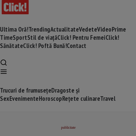
Ultima Oră!
Trending
Actualitate
Vedete
Video
Prime
Time
Sport
Stil de viață
Click! Pentru Femei
Click!
Sănătate
Click! Poftă Bună!
Contact
Trucuri de frumusețe
Dragoste și
Sex
Evenimente
Horoscop
Rețete culinare
Travel