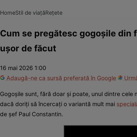
Home
Stil de viață
Rețete
Cum se pregătesc gogoșile din f
ușor de făcut
16 mai 2026 1:00
Adaugă-ne ca sursă preferată în Google
Urmă
Gogoșile sunt, fără doar și poate, unul dintre cele
dacă doriți să încercați o variantă mult mai
special
de șef Paul Constantin.