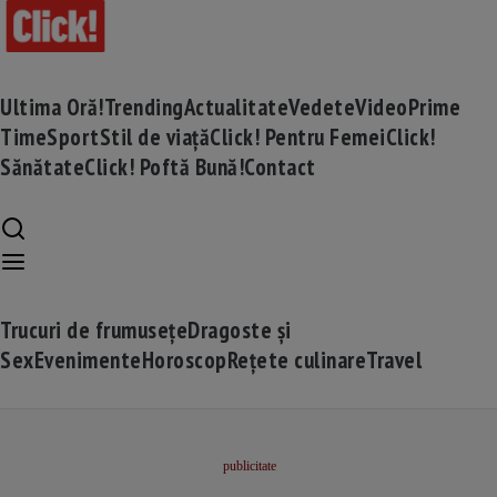
Ultima Oră!
Trending
Actualitate
Vedete
Video
Prime
Time
Sport
Stil de viață
Click! Pentru Femei
Click!
Sănătate
Click! Poftă Bună!
Contact
Trucuri de frumusețe
Dragoste și
Sex
Evenimente
Horoscop
Rețete culinare
Travel