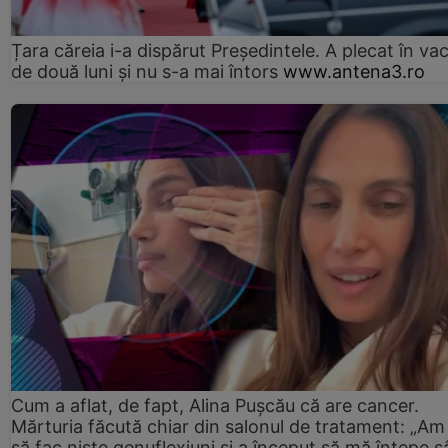
Țara căreia i-a dispărut Președintele. A plecat în va
de două luni și nu s-a mai întors
www.antena3.ro
Cum a aflat, de fapt, Alina Pușcău că are cancer.
Mărturia făcută chiar din salonul de tratament: „Am
să fac niște genuflexiuni și a început să mă înțepe s