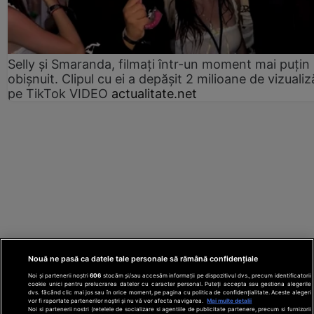
Selly și Smaranda, filmați într-un moment mai puțin
obișnuit. Clipul cu ei a depășit 2 milioane de vizualiz
pe TikTok VIDEO
actualitate.net
Nouă ne pasă ca datele tale personale să rămână confidențiale
Noi și partenerii noștri
606
stocăm și/sau accesăm informații pe dispozitivul dvs., precum identificatorii
cookie unici pentru prelucrarea datelor cu caracter personal. Puteți accepta sau gestiona alegerile
dvs. făcând clic mai jos sau în orice moment, pe pagina cu politica de confidențialitate. Aceste alegeri
vor fi raportate partenerilor noștri și nu vă vor afecta navigarea.
Mai multe detalii
Noi si partenerii nostri (retelele de socializare si agentiile de publicitate partenere, precum si furnizorii