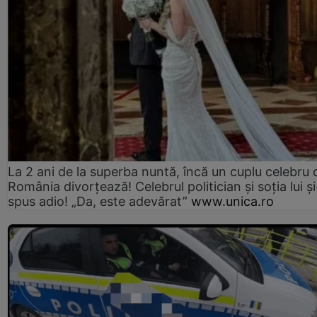
La 2 ani de la superba nuntă, încă un cuplu celebru 
România divorțează! Celebrul politician și soția lui ș
spus adio! „Da, este adevărat”
www.unica.ro