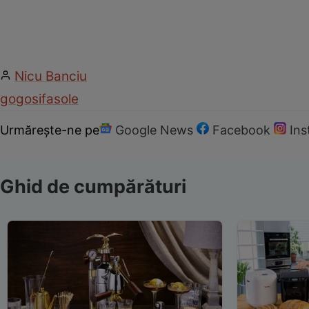
Nicu Banciu
gogosi
fasole
Urmărește-ne pe
Google News
Facebook
In
Ghid de cumpărături