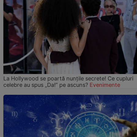
La Hollywood se poartă nunțile secrete! Ce cupluri
celebre au spus „Da!” pe ascuns?
Evenimente