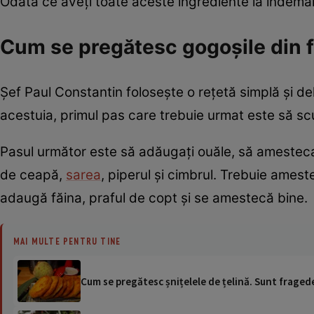
Odată ce aveți toate aceste ingrediente la îndemân
Cum se pregătesc gogoșile din 
Șef Paul Constantin folosește o rețetă simplă și del
acestuia, primul pas care trebuie urmat este să scu
Pasul următor este să adăugați ouăle, să amestecaț
de ceapă,
sarea
, piperul și cimbrul. Trebuie ame
adaugă făina, praful de copt și se amestecă bine.
MAI MULTE PENTRU TINE
Cum se pregătesc șnițelele de țelină. Sunt fragede 