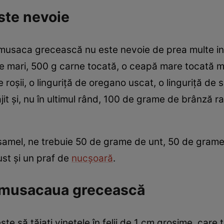
ste nevoie
 o musaca grecească nu este nevoie de prea multe in
ete mari, 500 g carne tocată, o ceapă mare tocată m
roșii, o linguriță de oregano uscat, o linguriță de 
jit și, nu în ultimul rând, 100 de grame de brânză ra
mel, ne trebuie 50 de grame de unt, 50 de grame 
ust și un praf de
nucșoară
.
 musacaua grecească
te să tăiați vinetele în felii de 1 cm grosime, care 