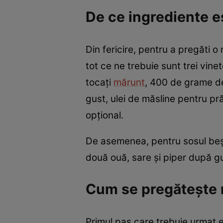
De ce ingrediente e
Din fericire, pentru a pregăti
tot ce ne trebuie sunt trei vin
tocați
mărunt
, 400 de grame de 
gust, ulei de măsline pentru pră
opțional.
De asemenea, pentru sosul beșa
două ouă, sare și piper după g
Cum se pregătește
Primul pas care trebuie urmat es