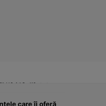
Click! Poftă Bună!
Contact
ele care îi oferă