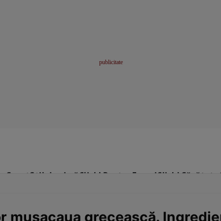
me
Sport
Stil de viață
Click! Pentru Femei
Click! Sănătate
 musacaua grecească. Ingredient