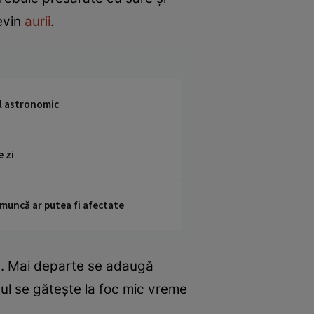
devin
aurii
.
ul astronomic
e zi
 muncă ar putea fi afectate
apa. Mai departe se adaugă
tul se gătește la foc mic vreme