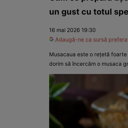
un gust cu totul spe
Trucuri de frumusețe
Dragoste și Sex
Evenimente
Horos
16 mai 2026 19:30
Adaugă-ne ca sursă preferat
Musacaua este o rețetă foarte p
dorim să încercăm o musaca gr