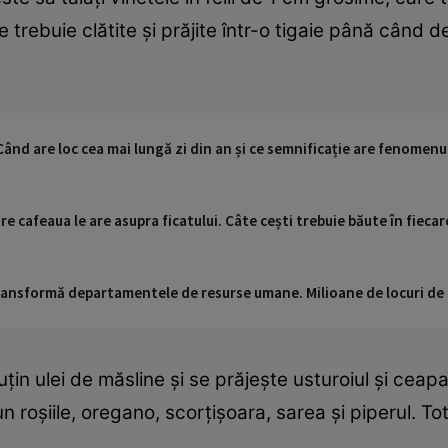
e trebuie clătite și prăjite într-o tigaie până când 
 Când are loc cea mai lungă zi din an și ce semnificație are fenomen
e cafeaua le are asupra ficatului. Câte cești trebuie băute în fiecar
 transformă departamentele de resurse umane. Milioane de locuri de
uțin ulei de măsline și se prăjește usturoiul și ce
 roșiile, oregano, scorțișoara, sarea și piperul. To