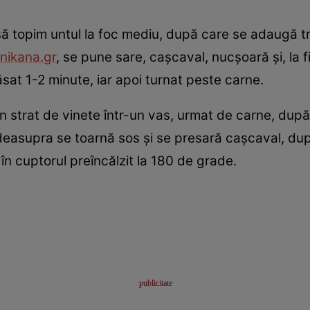
să topim untul la foc mediu, după care se adaugă t
nikana.gr
, se pune sare, cașcaval, nucșoară și, la fi
ăsat 1-2 minute, iar apoi turnat peste carne.
 strat de vinete într-un vas, urmat de carne, dup
deasupra se toarnă sos și se presară cașcaval, d
n cuptorul preîncălzit la 180 de grade.