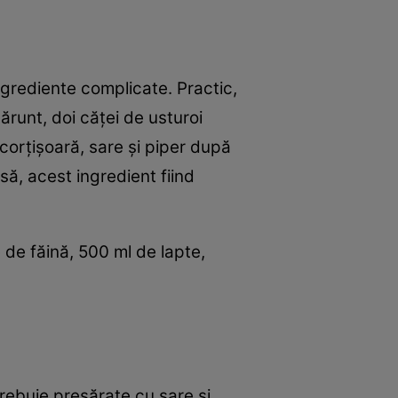
grediente complicate. Practic,
ărunt, doi căței de usturoi
scorțișoară, sare și piper după
să, acest ingredient fiind
de făină, 500 ml de lapte,
trebuie presărate cu sare și