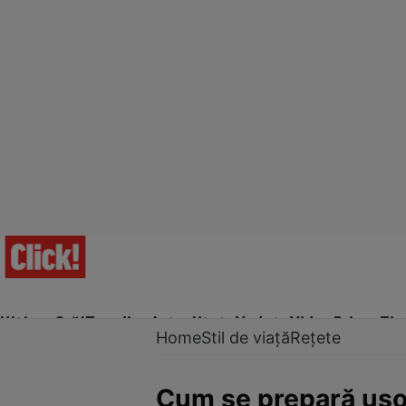
Ultima Oră!
Trending
Actualitate
Vedete
Video
Prime Ti
Home
Stil de viață
Rețete
Cum se prepară ușor