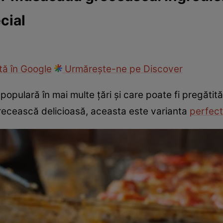
cial
cop
Rețete culinare
Travel
ă în Google
Urmărește-ne pe Discover
opulară în mai multe țări și care poate fi pregătită
ecească delicioasă, aceasta este varianta
perfec