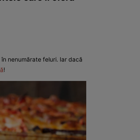
 în nenumărate feluri. Iar dacă
tă
!