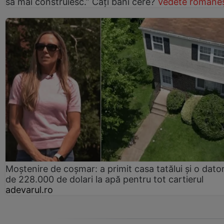
să mai construiesc.” Câți bani cere?
Vedete româneș
Moștenire de coșmar: a primit casa tatălui și o dator
de 228.000 de dolari la apă pentru tot cartierul
adevarul.ro