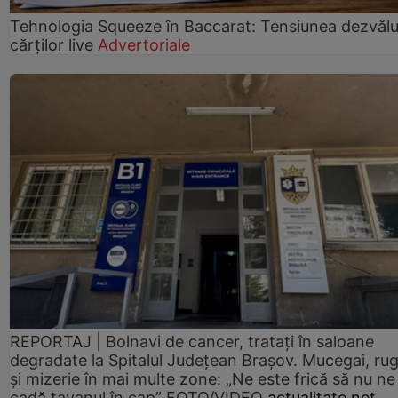
Tehnologia Squeeze în Baccarat: Tensiunea dezvălui
cărților live
Advertoriale
REPORTAJ | Bolnavi de cancer, tratați în saloane
degradate la Spitalul Județean Brașov. Mucegai, ru
și mizerie în mai multe zone: „Ne este frică să nu ne
cadă tavanul în cap” FOTO/VIDEO
actualitate.net