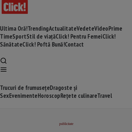
Ultima Oră!
Trending
Actualitate
Vedete
Video
Prime
Time
Sport
Stil de viață
Click! Pentru Femei
Click!
Sănătate
Click! Poftă Bună!
Contact
Trucuri de frumusețe
Dragoste și
Sex
Evenimente
Horoscop
Rețete culinare
Travel