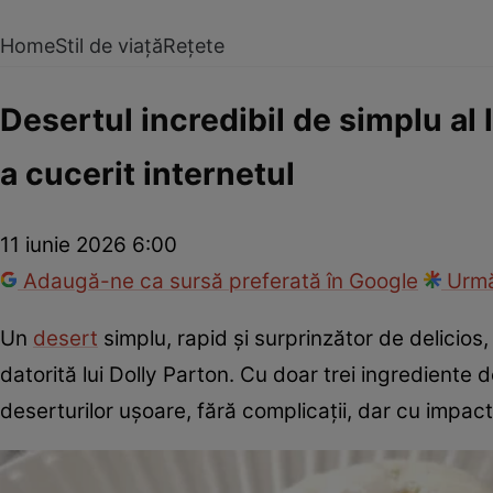
Home
Stil de viață
Rețete
Desertul incredibil de simplu al l
a cucerit internetul
11 iunie 2026 6:00
Adaugă-ne ca sursă preferată în Google
Urmă
Un
desert
simplu, rapid și surprinzător de delicios,
datorită lui Dolly Parton. Cu doar trei ingredient
deserturilor ușoare, fără complicații, dar cu impac