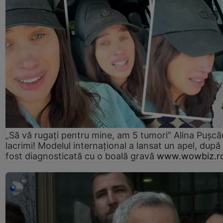
„Să vă rugați pentru mine, am 5 tumori” Alina Pușcău
lacrimi! Modelul internațional a lansat un apel, după
fost diagnosticată cu o boală gravă
www.wowbiz.r