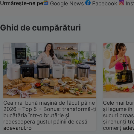
Urmărește-ne pe
Google News
Facebook
In
Ghid de cumpărături
Cea mai bună mașină de făcut pâine
Cele mai bu
2026 – Top 5 + Bonus: transformă-ți
și legume în
bucătăria într-o brutărie și
sucuri proas
redescoperă gustul pâinii de casă
și renunți tr
adevarul.ro
comerț
adev