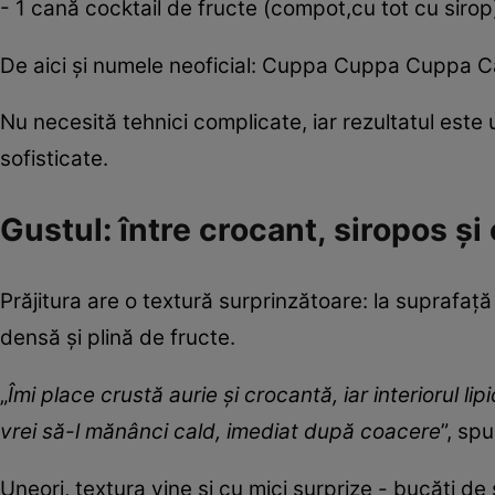
- 1 cană cocktail de fructe (compot,cu tot cu sirop
De aici și numele neoficial: Cuppa Cuppa Cuppa C
Nu necesită tehnici complicate, iar rezultatul este
sofisticate.
Gustul: între crocant, siropos ș
Prăjitura are o textură surprinzătoare: la suprafață
densă și plină de fructe.
„
Îmi place crustă aurie și crocantă, iar interiorul l
vrei să-l mănânci cald, imediat după coacere
”, sp
Uneori, textura vine și cu mici surprize - bucăți d