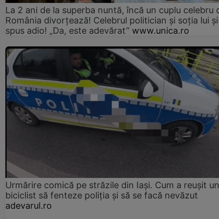
La 2 ani de la superba nuntă, încă un cuplu celebru 
România divorțează! Celebrul politician și soția lui ș
spus adio! „Da, este adevărat”
www.unica.ro
Urmărire comică pe străzile din Iași. Cum a reușit u
biciclist să fenteze poliția și să se facă nevăzut
adevarul.ro