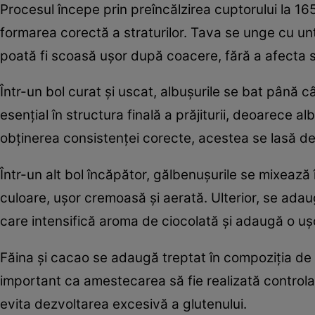
Procesul începe prin preîncălzirea cuptorului la 1
formarea corectă a straturilor. Tava se unge cu unt
poată fi scoasă ușor după coacere, fără a afecta s
Într-un bol curat și uscat, albușurile se bat până 
esențial în structura finală a prăjiturii, deoarece al
obținerea consistenței corecte, acestea se lasă d
Într-un alt bol încăpător, gălbenușurile se mixea
culoare, ușor cremoasă și aerată. Ulterior, se adaugă
care intensifică aroma de ciocolată și adaugă o u
Făina și cacao se adaugă treptat în compoziția d
important ca amestecarea să fie realizată controlat
evita dezvoltarea excesivă a glutenului.