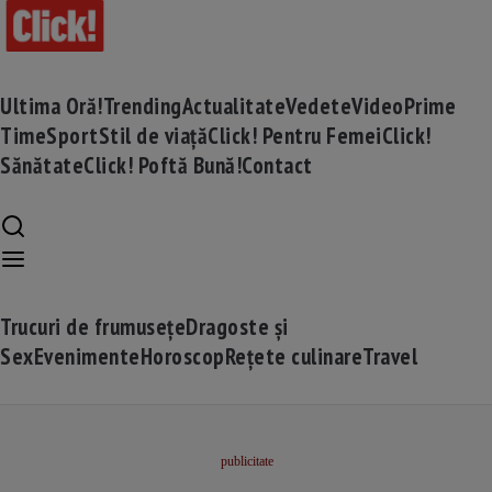
Ultima Oră!
Trending
Actualitate
Vedete
Video
Prime
Time
Sport
Stil de viață
Click! Pentru Femei
Click!
Sănătate
Click! Poftă Bună!
Contact
Trucuri de frumusețe
Dragoste și
Sex
Evenimente
Horoscop
Rețete culinare
Travel