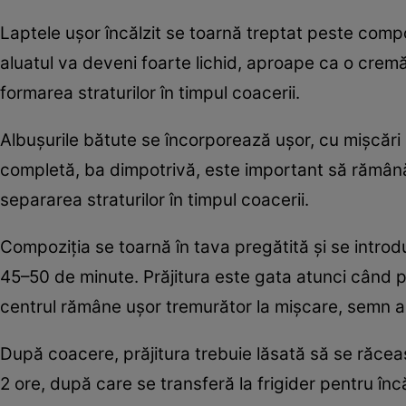
Laptele ușor încălzit se toarnă treptat peste comp
aluatul va deveni foarte lichid, aproape ca o cremă
formarea straturilor în timpul coacerii.
Albușurile bătute se încorporează ușor, cu mișcări
completă, ba dimpotrivă, este important să rămână
separarea straturilor în timpul coacerii.
Compoziția se toarnă în tava pregătită și se intro
45–50 de minute. Prăjitura este gata atunci când p
centrul rămâne ușor tremurător la mișcare, semn al 
După coacere, prăjitura trebuie lăsată să se răce
2 ore, după care se transferă la frigider pentru î