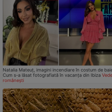
Natalia Mateuț, imagini incendiare în costum de bai
Cum s-a lăsat fotografiată în vacanța din Ibiza
Vede
românești