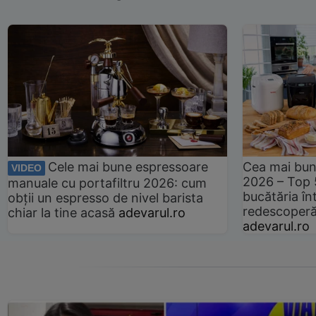
Cele mai bune espressoare
Cea mai bun
VIDEO
2026 – Top 
manuale cu portafiltru 2026: cum
bucătăria înt
obții un espresso de nivel barista
redescoperă 
chiar la tine acasă
adevarul.ro
adevarul.ro