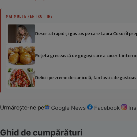
MAI MULTE PENTRU TINE
Desertul rapid și gustos pe care Laura Cosoi îl pr
Rețeta grecească de gogoși care a cucerit internet
Delicii pe vreme de caniculă, fantastic de gustoase
Urmărește-ne pe
Google News
Facebook
In
Ghid de cumpărături