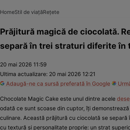
Home
Stil de viață
Rețete
Prăjitură magică de ciocolată. R
separă în trei straturi diferite î
20 mai 2026 11:59
Ultima actualizare:
20 mai 2026 12:21
Adaugă-ne ca sursă preferată în Google
Urmă
Chocolate Magic Cake este unul dintre acele
deser
odată ce sunt scoase din cuptor, îți demonstrează
culinare. Această prăjitură cu ciocolată se separă în 
cu textură și personalitate proprie: un strat super