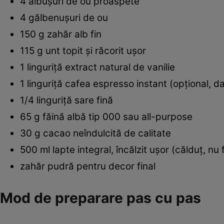
4 albușuri de ou proaspete
4 gălbenușuri de ou
150 g zahăr alb fin
115 g unt topit și răcorit ușor
1 linguriță extract natural de vanilie
1 linguriță cafea espresso instant (opțional, 
1/4 linguriță sare fină
65 g făină albă tip 000 sau all-purpose
30 g cacao neîndulcită de calitate
500 ml lapte integral, încălzit ușor (călduț, nu 
zahăr pudră pentru decor final
Mod de preparare pas cu pas