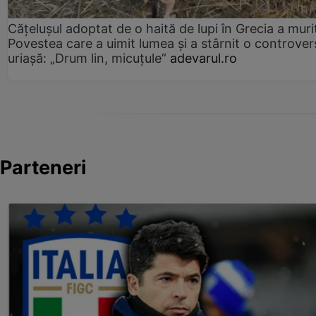
Cățelușul adoptat de o haită de lupi în Grecia a muri
Povestea care a uimit lumea și a stârnit o controver
uriașă: „Drum lin, micuțule”
adevarul.ro
Parteneri