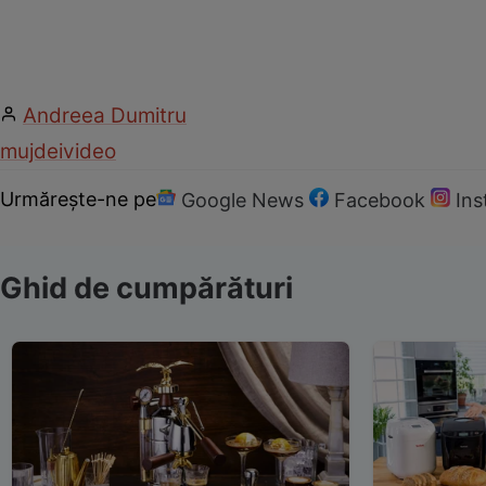
Andreea Dumitru
mujdei
video
Urmărește-ne pe
Google News
Facebook
In
Ghid de cumpărături