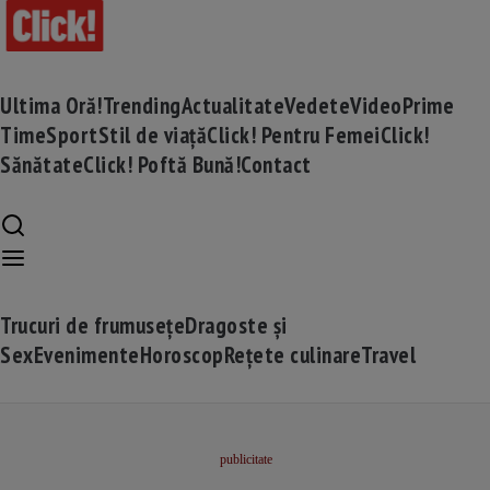
Ultima Oră!
Trending
Actualitate
Vedete
Video
Prime
Time
Sport
Stil de viață
Click! Pentru Femei
Click!
Sănătate
Click! Poftă Bună!
Contact
Trucuri de frumusețe
Dragoste și
Sex
Evenimente
Horoscop
Rețete culinare
Travel