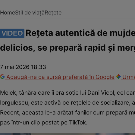
Home
Stil de viață
Rețete
Rețeta autentică de mujdei
VIDEO
delicios, se prepară rapid și me
7 mai 2026 18:33
Adaugă-ne ca sursă preferată în Google
Urmă
Melek, tânăra care îi era soție lui Dani Vicol, cel c
Iorgulescu, este activă pe rețelele de socializare, 
Recent, aceasta le-a arătat fanilor cum prepară mu
pas într-un clip postat pe TikTok.