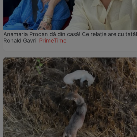
Anamaria Prodan dă din casă! Ce relație are cu tatăl 
Ronald Gavril
PrimeTime