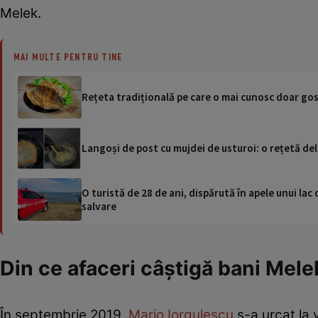
Melek.
MAI MULTE PENTRU TINE
Rețeta tradițională pe care o mai cunosc doar gos
Langoși de post cu mujdei de usturoi: o rețetă deli
O turistă de 28 de ani, dispărută în apele unui lac 
salvare
Din ce afaceri câștigă bani Mel
În septembrie 2019,
Mario Iorgulescu
s-a urcat la v