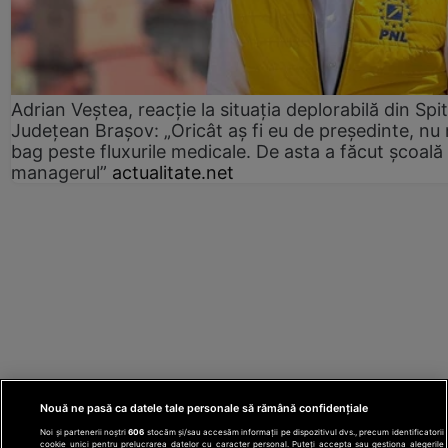
Adrian Veștea, reacție la situația deplorabilă din Spit
Județean Brașov: „Oricât aș fi eu de președinte, nu
bag peste fluxurile medicale. De asta a făcut școală
managerul”
actualitate.net
Nouă ne pasă ca datele tale personale să rămână confidențiale
Noi și partenerii noștri
606
stocăm și/sau accesăm informații pe dispozitivul dvs., precum identificatorii
cookie unici pentru prelucrarea datelor cu caracter personal. Puteți accepta sau gestiona alegerile