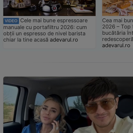
Cele mai bune espressoare
Cea mai bun
VIDEO
2026 – Top 
manuale cu portafiltru 2026: cum
bucătăria înt
obții un espresso de nivel barista
redescoperă 
chiar la tine acasă
adevarul.ro
adevarul.ro