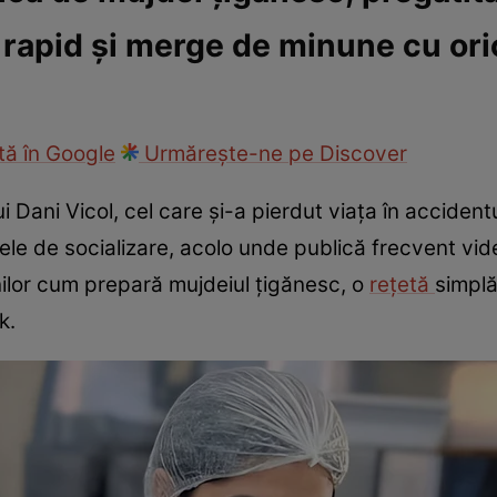
 rapid și merge de minune cu ori
cop
Rețete culinare
Travel
ă în Google
Urmărește-ne pe Discover
lui Dani Vicol, cel care și-a pierdut viața în accide
ele de socializare, acolo unde publică frecvent video
nilor cum prepară mujdeiul țigănesc, o
rețetă
simplă
k.