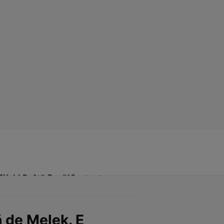
Click! Poftă Bună!
Contact
ă de Melek. E