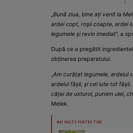
„
Bună ziua, bine ați venit la M
ardei copt, roșii coapte, ardei i
legumele și revin imediat
”, a s
După ce a pregătit ingrediente
obținerea preparatului.
„
Am curățat legumele, ardeiul co
ardeiul fâșii, și cel iute tot fâ
căței de usturoi, punem ulei, c
Melek.
MAI MULTE PENTRU TINE