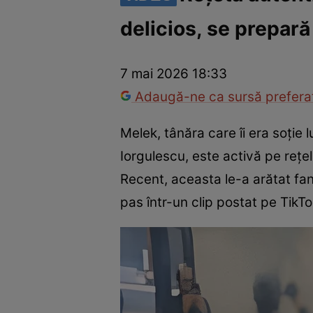
delicios, se prepară
Trucuri de frumusețe
Dragoste și Sex
Evenimente
Horos
7 mai 2026 18:33
Adaugă-ne ca sursă preferat
Melek, tânăra care îi era soție 
Iorgulescu, este activă pe rețel
Recent, aceasta le-a arătat fa
pas într-un clip postat pe TikTo