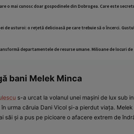
are o mai cunosc doar gospodinele din Dobrogea. Care este secretul 
i de usturoi: o rețetă delicioasă pe care trebuie să o încerci. Gustul
 transformă departamentele de resurse umane. Milioane de locuri de
igă bani Melek Minca
ulescu
s-a urcat la volanul unei mașini de lux sub inf
în urma căruia Dani Vicol și-a pierdut viața. Melek
ai săi și a pus pe picioare o afacere extrem de îndră