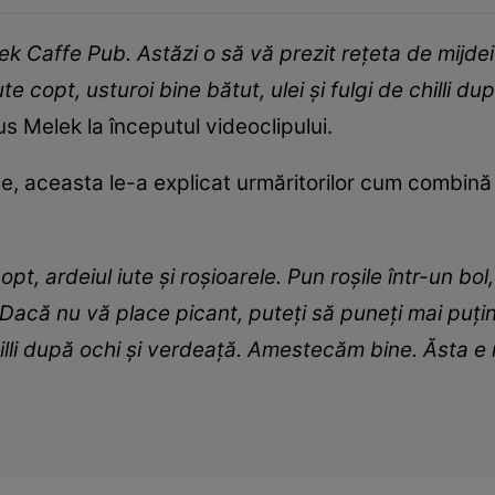
elek Caffe Pub. Astăzi o să vă prezit rețeta de mijd
ute copt, usturoi bine bătut, ulei și fulgi de chilli d
pus Melek la începutul videoclipului.
le, aceasta le-a explicat urmăritorilor cum combin
pt, ardeiul iute și roșioarele. Pun roșile într-un b
șii. Dacă nu vă place picant, puteți să puneți mai puț
hilli după ochi și verdeață. Amestecăm bine. Ăsta 