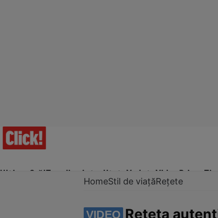
Ultima Oră!
Trending
Actualitate
Vedete
Video
Prime Ti
Home
Stil de viață
Rețete
Rețeta autent
VIDEO