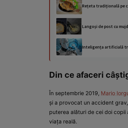
Rețeta tradițională pe c
Langoși de post cu mujde
Inteligența artificială
Din ce afaceri câșt
În septembrie 2019,
Mario Iorg
și a provocat un accident grav, 
puterea alături de cei doi copii 
viața reală.