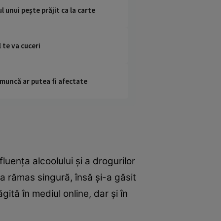
unui pește prăjit ca la carte
 te va cuceri
 muncă ar putea fi afectate
luența alcoolului și a drogurilor
 a rămas singură, însă și-a găsit
gită în mediul online, dar și în