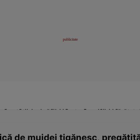
me
Sport
Stil de viață
Click! Pentru Femei
Click! Sănătate
ică de mujdei țigănesc, pregătit