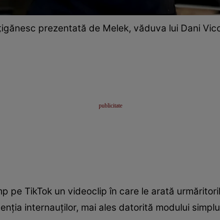
țigănesc prezentată de Melek, văduva lui Dani Vico
 pe TikTok un videoclip în care le arată urmăritor
tenția internauților, mai ales datorită modului simplu