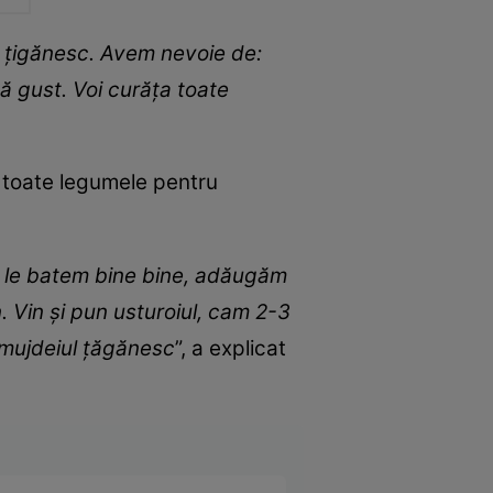
ei țigănesc. Avem nevoie de:
upă gust. Voi curăța toate
ă toate legumele pentru
ol, le batem bine bine, adăugăm
in. Vin și pun usturoiul, cam 2-3
e mujdeiul țăgănesc
”, a explicat