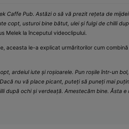
elek Caffe Pub. Astăzi o să vă prezit rețeta de mijd
ute copt, usturoi bine bătut, ulei și fulgi de chilli d
pus Melek la începutul videoclipului.
le, aceasta le-a explicat urmăritorilor cum combin
pt, ardeiul iute și roșioarele. Pun roșile într-un b
șii. Dacă nu vă place picant, puteți să puneți mai puț
hilli după ochi și verdeață. Amestecăm bine. Ăsta 