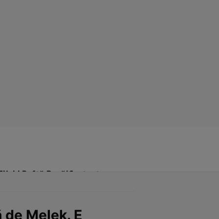
Click! Poftă Bună!
Contact
ă de Melek. E