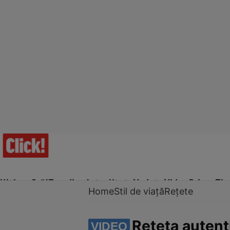
Ultima Oră!
Trending
Actualitate
Vedete
Video
Prime Ti
Home
Stil de viață
Rețete
Rețeta autent
VIDEO