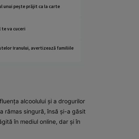
unui pește prăjit ca la carte
 te va cuceri
telor Iranului, avertizează familiile
luența alcoolului și a drogurilor
 a rămas singură, însă și-a găsit
gită în mediul online, dar și în