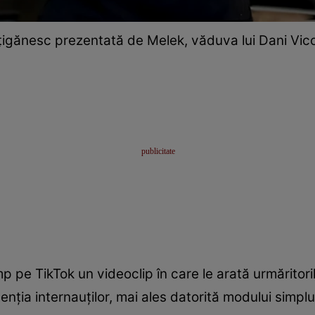
țigănesc prezentată de Melek, văduva lui Dani Vico
 pe TikTok un videoclip în care le arată urmăritor
tenția internauților, mai ales datorită modului simplu