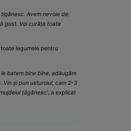
ei țigănesc. Avem nevoie de:
upă gust. Voi curăța toate
ă toate legumele pentru
ol, le batem bine bine, adăugăm
in. Vin și pun usturoiul, cam 2-3
e mujdeiul țăgănesc
”, a explicat