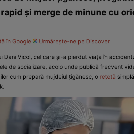
 rapid și merge de minune cu ori
cop
Rețete culinare
Travel
ă în Google
Urmărește-ne pe Discover
lui Dani Vicol, cel care și-a pierdut viața în accide
ele de socializare, acolo unde publică frecvent video
nilor cum prepară mujdeiul țigănesc, o
rețetă
simplă
k.