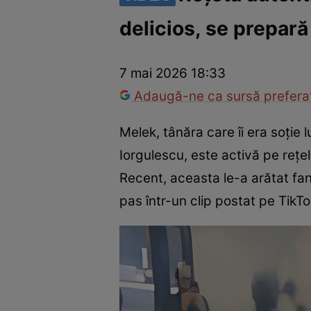
delicios, se prepară
Trucuri de frumusețe
Dragoste și Sex
Evenimente
Horos
7 mai 2026 18:33
Adaugă-ne ca sursă preferat
Melek, tânăra care îi era soție 
Iorgulescu, este activă pe rețel
Recent, aceasta le-a arătat fa
pas într-un clip postat pe TikTo