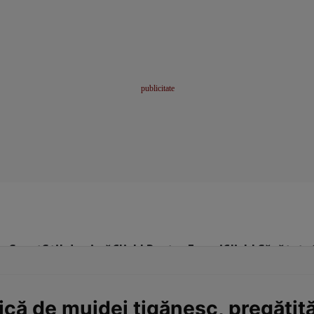
me
Sport
Stil de viață
Click! Pentru Femei
Click! Sănătate
ică de mujdei țigănesc, pregătit