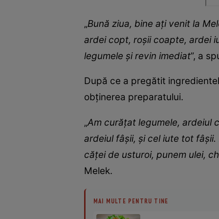
„
Bună ziua, bine ați venit la M
ardei copt, roșii coapte, ardei i
legumele și revin imediat
”, a s
După ce a pregătit ingrediente
obținerea preparatului.
„
Am curățat legumele, ardeiul co
ardeiul fâșii, și cel iute tot fâ
căței de usturoi, punem ulei, c
Melek.
MAI MULTE PENTRU TINE