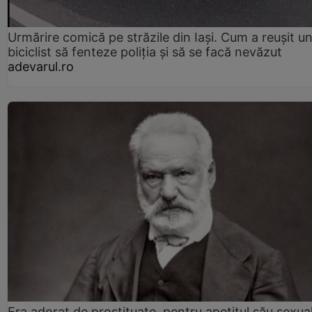
Urmărire comică pe străzile din Iași. Cum a reușit u
biciclist să fenteze poliția și să se facă nevăzut
adevarul.ro
Era adorat de prostituate, pentru apetitul său sexua