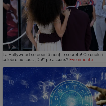
La Hollywood se poartă nunțile secrete! Ce cupluri
celebre au spus „Da!” pe ascuns?
Evenimente