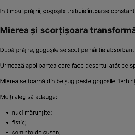
În timpul prăjirii, gogoșile trebuie întoarse constan
Mierea și scorțișoara transformă
După prăjire, gogoșile se scot pe hârtie absorbantă
Urmează apoi partea care face desertul atât de sp
Mierea se toarnă din belșug peste gogoșile fierbin
Mulți aleg să adauge:
nuci mărunțite;
fistic;
semințe de susan;