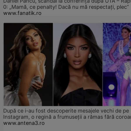
Daniel Pancu, scandal la conferință după UTA – Rap
0: „Mamă, ce penalty! Dacă nu mă respectați, plec”
www.fanatik.ro
După ce i-au fost descoperite mesajele vechi de pe
Instagram, o regină a frumuseții a rămas fără coro
www.antena3.ro