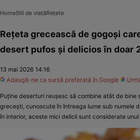
Home
Stil de viață
Rețete
Rețeta grecească de gogoși care 
desert pufos și delicios în doar
13 mai 2026 14:16
Adaugă-ne ca sursă preferată în Google
Urmă
Puține deserturi reușesc să combine atât de bine 
grecești, cunoscute în întreaga lume sub numele de 
în interior, aceste mici delicii sunt considerate unul