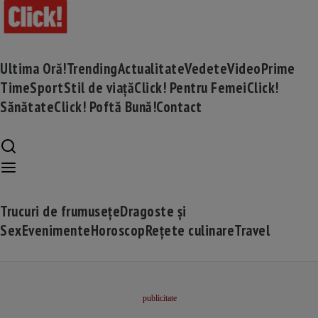
Ultima Oră!
Trending
Actualitate
Vedete
Video
Prime
Time
Sport
Stil de viață
Click! Pentru Femei
Click!
Sănătate
Click! Poftă Bună!
Contact
Trucuri de frumusețe
Dragoste și
Sex
Evenimente
Horoscop
Rețete culinare
Travel