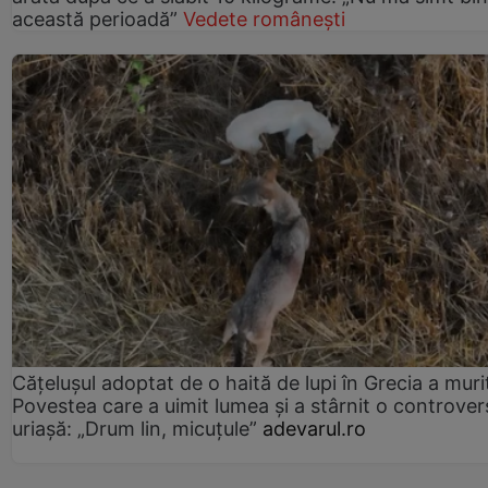
această perioadă”
Vedete românești
Cățelușul adoptat de o haită de lupi în Grecia a muri
Povestea care a uimit lumea și a stârnit o controver
uriașă: „Drum lin, micuțule”
adevarul.ro