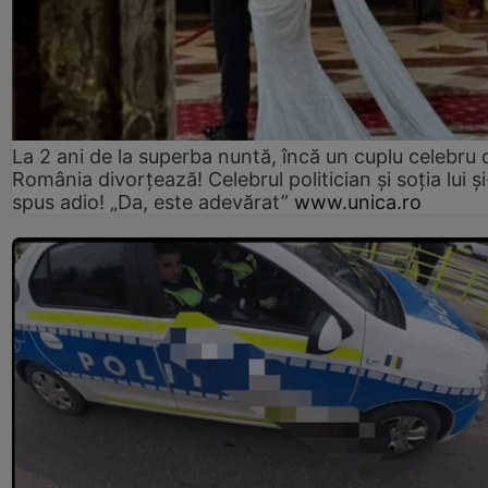
La 2 ani de la superba nuntă, încă un cuplu celebru 
România divorțează! Celebrul politician și soția lui ș
spus adio! „Da, este adevărat”
www.unica.ro