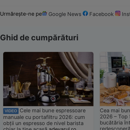
Urmărește-ne pe
Google News
Facebook
In
Ghid de cumpărături
Cele mai bune espressoare
Cea mai bun
VIDEO
2026 – Top 
manuale cu portafiltru 2026: cum
bucătăria înt
obții un espresso de nivel barista
redescoperă 
chiar la tine acasă
adevarul.ro