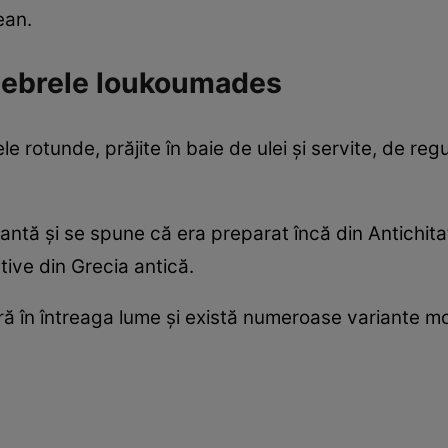
ean.
elebrele loukoumades
rotunde, prăjite în baie de ulei și servite, de regu
antă și se spune că era preparat încă din Antichitate
rtive din Grecia antică.
ară în întreaga lume și există numeroase variante m