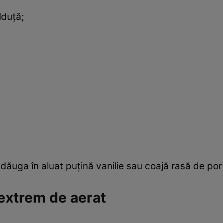
lduță;
dăuga în aluat puțină vanilie sau coajă rasă de por
 extrem de aerat