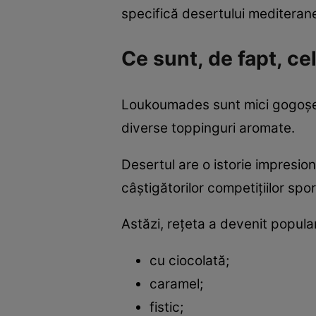
specifică desertului mediteran
Ce sunt, de fapt, c
Loukoumades sunt mici gogoșele 
diverse toppinguri aromate.
Desertul are o istorie impresion
câștigătorilor competițiilor spo
Astăzi, rețeta a devenit popul
cu ciocolată;
caramel;
fistic;