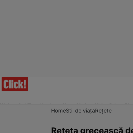
Ultima Oră!
Trending
Actualitate
Vedete
Video
Prime Ti
Home
Stil de viață
Rețete
Rețeta grecească de