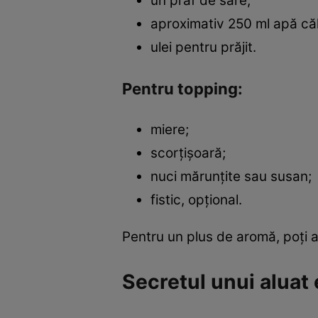
un praf de sare;
aproximativ 250 ml apă că
ulei pentru prăjit.
Pentru topping:
miere;
scorțișoară;
nuci mărunțite sau susan;
fistic, opțional.
Pentru un plus de aromă, poți a
Secretul unui aluat