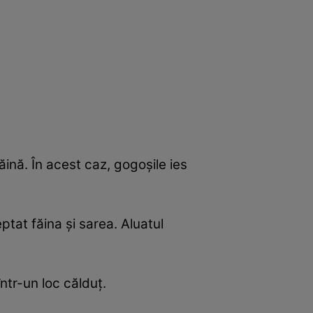
ină. În acest caz, gogoșile ies
tat făina și sarea. Aluatul
într-un loc călduț.