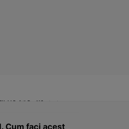
Click! Poftă Bună!
Contact
l. Cum faci acest