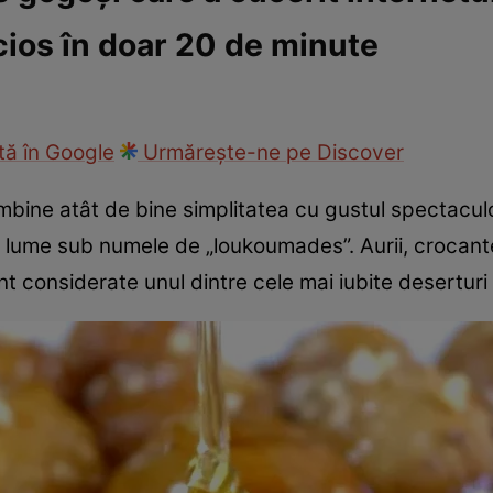
cios în doar 20 de minute
cop
Rețete culinare
Travel
ă în Google
Urmărește-ne pe Discover
mbine atât de bine simplitatea cu gustul spectacu
 lume sub numele de „loukoumades”. Aurii, crocante l
sunt considerate unul dintre cele mai iubite deserturi