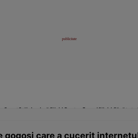
me
Sport
Stil de viață
Click! Pentru Femei
Click! Sănătate
 gogoși care a cucerit internetu