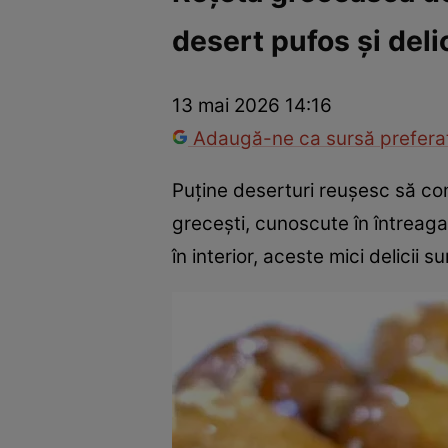
desert pufos și deli
Trucuri de frumusețe
Dragoste și Sex
Evenimente
Horos
13 mai 2026 14:16
Adaugă-ne ca sursă preferat
Puține deserturi reușesc să co
grecești, cunoscute în întreaga
în interior, aceste mici delicii 