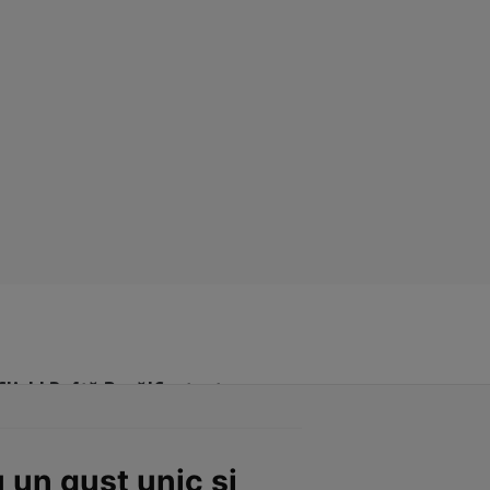
Click! Poftă Bună!
Contact
 un gust unic și