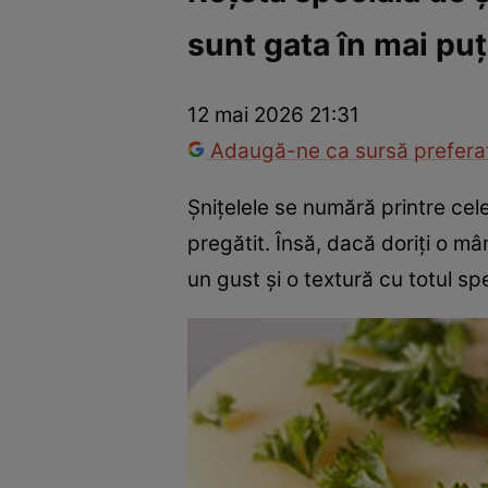
sunt gata în mai puț
Trucuri de frumusețe
Dragoste și Sex
Evenimente
Horos
12 mai 2026 21:31
Adaugă-ne ca sursă preferat
Șnițelele se numără printre cel
pregătit. Însă, dacă doriți o m
un gust și o textură cu totul sp