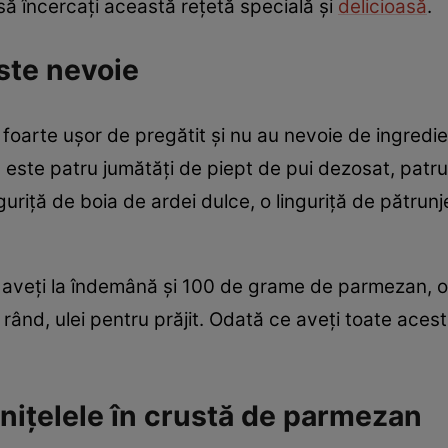
 să încercați această rețetă specială și
delicioasă
.
ste nevoie
t foarte ușor de pregătit și nu au nevoie de ingredi
ă este patru jumătăți de piept de pui dezosat, patr
nguriță de boia de ardei dulce, o linguriță de pătrunje
aveți la îndemână și 100 de grame de parmezan, o 
l rând, ulei pentru prăjit. Odată ce aveți toate aces
nițelele în crustă de parmezan