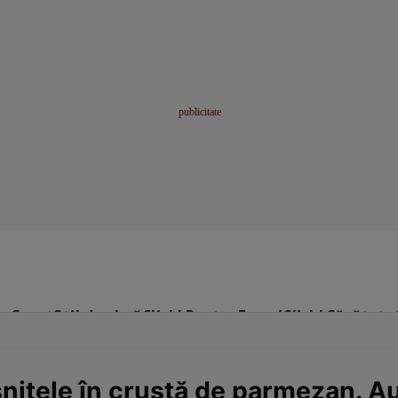
me
Sport
Stil de viață
Click! Pentru Femei
Click! Sănătate
șnițele în crustă de parmezan. Au