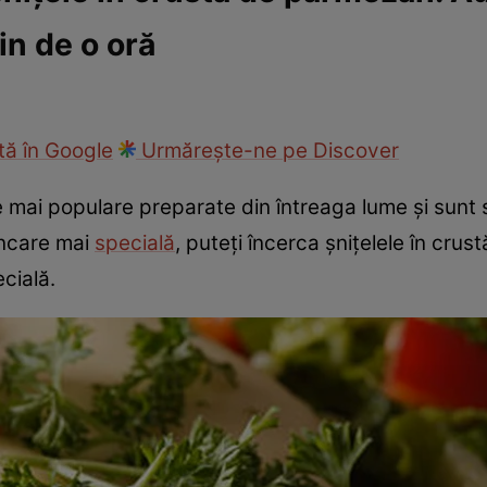
in de o oră
cop
Rețete culinare
Travel
ă în Google
Urmărește-ne pe Discover
e mai populare preparate din întreaga lume și sunt 
âncare mai
specială
, puteți încerca șnițelele în cr
ecială.