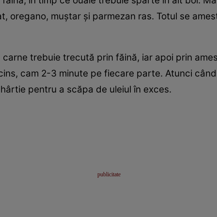
făina, în timp ce ouăle trebuie sparte în alt bol. M
cat, oregano, muștar și parmezan ras. Totul se ame
carne trebuie trecută prin făină, iar apoi prin ame
i încins, cam 2-3 minute pe fiecare parte. Atunci când
hârtie pentru a scăpa de uleiul în exces.