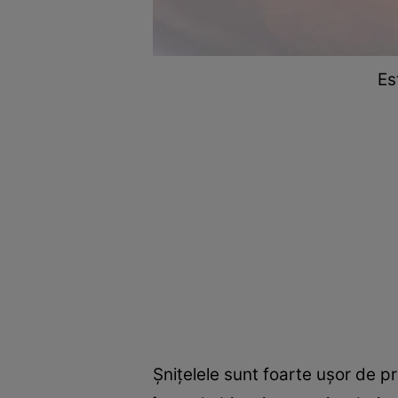
Es
Șnițelele sunt foarte ușor de p