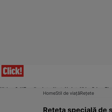
Ultima Oră!
Trending
Actualitate
Vedete
Video
Prime Ti
Home
Stil de viață
Rețete
Rețeta specială de 