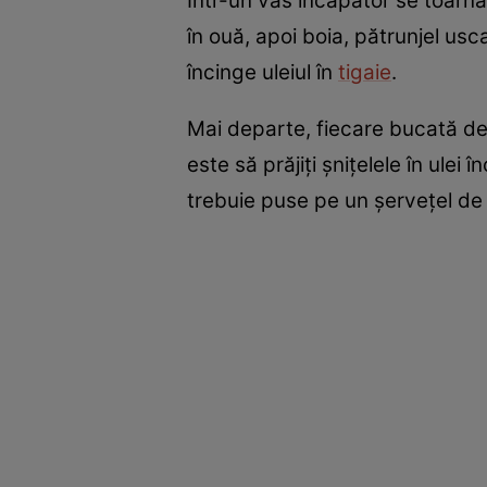
Într-un vas încăpător se toarnă 
în ouă, apoi boia, pătrunjel us
încinge uleiul în
tigaie
.
Mai departe, fiecare bucată de 
este să prăjiți șnițelele în ule
trebuie puse pe un șervețel de 