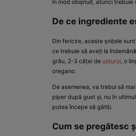
în mod obișnuit, atunci trebuie
De ce ingrediente e
Din fericire, aceste șnițele sun
ce trebuie să aveți la îndemân
grâu, 2-3 căței de
usturoi
, o li
oregano.
De asemenea, va trebui să mai 
piper după gust și, nu în ultimu
putea începe să gătiți.
Cum se pregătesc ș