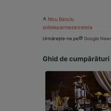
Nicu Banciu
snitele
parmezan
reteta
Urmărește-ne pe
Google New
Ghid de cumpărături