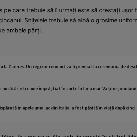
s pe care trebuie să îl urmați este să crestați ușor
ciocanul. Șnițelele trebuie să aibă o grosime unifo
pe ambele părți.
șu la Cannes. Un regizor renumit va fi premiat la ceremonia de des
 bucătărie trebuie împrăștiat în curte în luna mai. Va ține șobolanii
ispărută în apele unui lac din Italia, a fost găsită în viață după cin