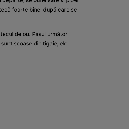
ai departe, se pune sare și piper
stecă foarte bine, după care se
stecul de ou. Pasul următor
 sunt scoase din tigaie, ele