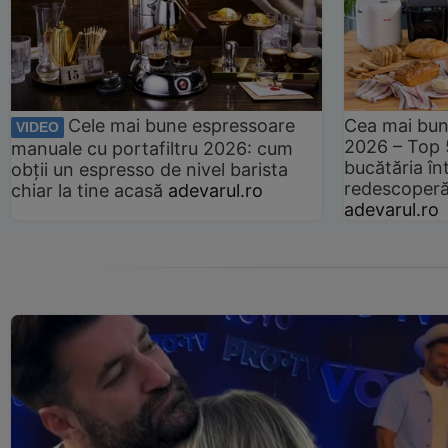
Cele mai bune espressoare
Cea mai bun
VIDEO
2026 – Top 
manuale cu portafiltru 2026: cum
bucătăria înt
obții un espresso de nivel barista
redescoperă 
chiar la tine acasă
adevarul.ro
adevarul.ro