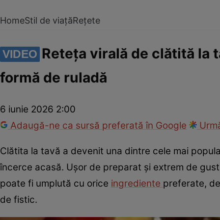
Home
Stil de viață
Rețete
Reteța virală de clătită la
VIDEO
formă de ruladă
6 iunie 2026 2:00
Adaugă-ne ca sursă preferată în Google
Urmă
Clătita la tavă a devenit una dintre cele mai popul
încerce acasă. Ușor de preparat și extrem de gusto
poate fi umplută cu orice
ingrediente
preferate, de
de fistic.