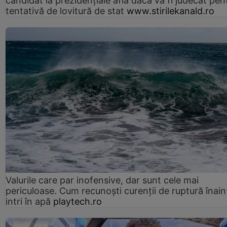
candidat la prezidențiale află dacă va fi judecat pen
tentativă de lovitură de stat
www.stirilekanald.ro
Valurile care par inofensive, dar sunt cele mai
periculoase. Cum recunoști curenții de ruptură înain
intri în apă
playtech.ro