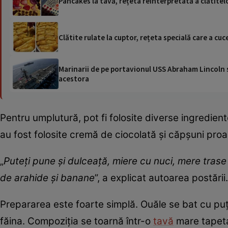
Pancakes la tavă, rețeta reinterpretată a clătitel
Clătite rulate la cuptor, rețeta specială care a cu
Marinarii de pe portavionul USS Abraham Lincoln su
acestora
Pentru umplutură, pot fi folosite diverse ingredien
au fost folosite cremă de ciocolată și căpșuni pro
„
Puteți pune și dulceață, miere cu nuci, mere trase l
de arahide și banane
”, a explicat autoarea postării.
Prepararea este foarte simplă. Ouăle se bat cu puțin
făina. Compoziția se toarnă într-o
tavă
mare tapetat