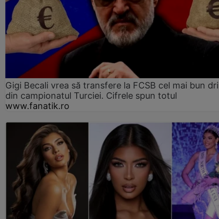
Gigi Becali vrea să transfere la FCSB cel mai bun dri
din campionatul Turciei. Cifrele spun totul
www.fanatik.ro