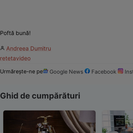
Poftă bună!
Andreea Dumitru
reteta
video
Urmărește-ne pe
Google News
Facebook
In
Ghid de cumpărături