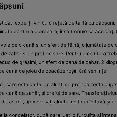
căpșuni
ticat, experții vin cu o rețetă de tartă cu căpșuni.
nute pentru a o prepara, însă trebuie să acordați 
voie de o cană și un sfert de făină, o jumătate de 
ă de zahăr și un praf de sare. Pentru umplutură tr
duc de grăsimi, un sfert de cană de zahăr, 2 kilo
rt de cană de jeleu de coacăze roșii fără semințe
, care este un fel de aluat, se preîncălzește cupto
e cană de zahăr, și praful de sare. Transferați alua
etașabil, apoi presați aluatul uniform în tavă și pe
la congelator, după care luați o furculiță și înțepaț