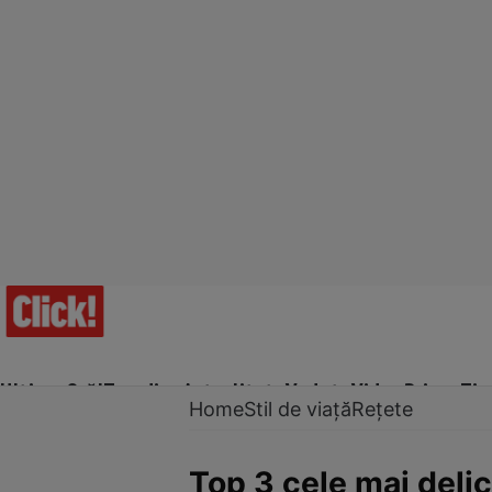
Ultima Oră!
Trending
Actualitate
Vedete
Video
Prime Ti
Home
Stil de viață
Rețete
Top 3 cele mai delic