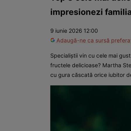
impresionezi familia
Trucuri de frumusețe
Dragoste și Sex
Evenimente
Horos
9 iunie 2026 12:00
Adaugă-ne ca sursă preferat
Specialiștii vin cu cele mai gu
fructele delicioase? Martha Stew
cu gura căscată orice iubitor de