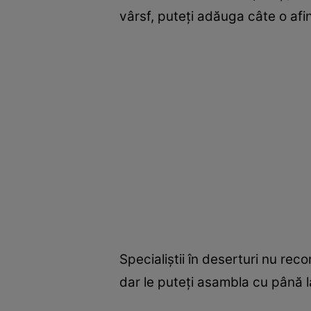
vârsf, puteți adăuga câte o afi
Specialiștii în deserturi nu re
dar le puteți asambla cu până la 