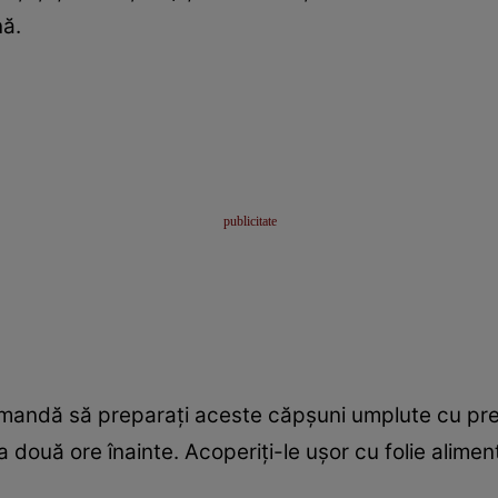
nă.
comandă să preparați aceste căpșuni umplute cu prea
două ore înainte. Acoperiți-le ușor cu folie alimenta