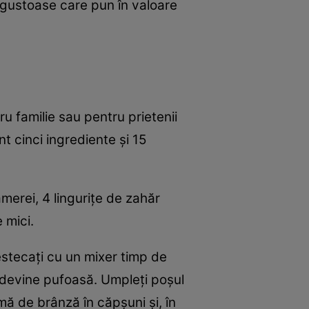
 gustoase care pun în valoare
u familie sau pentru prietenii
t cinci ingrediente și 15
erei, 4 lingurițe de zahăr
 mici.
estecați cu un mixer timp de
 devine pufoasă. Umpleți poșul
mă de brânză în căpșuni și, în