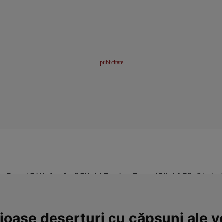
me
Sport
Stil de viață
Click! Pentru Femei
Click! Sănătate
ioase deserturi cu căpșuni ale ve