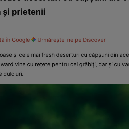
 și prietenii
cop
Rețete culinare
Travel
ă în Google
Urmărește-ne pe Discover
stoase și cele mai fresh deserturi cu căpșuni din a
ard vine cu rețete pentru cei grăbiți, dar și cu var
 dulciuri.