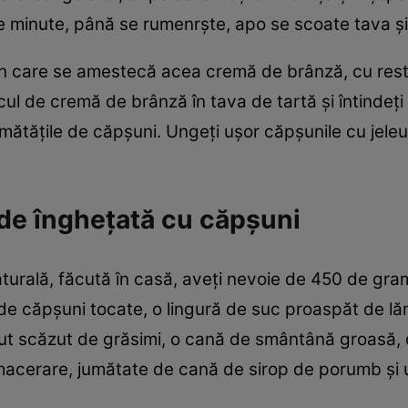
minute, până se rumenrște, apo se scoate tava și s
 în care se amestecă acea cremă de brânză, cu res
l de cremă de brânză în tava de tartă și întindeți
mătățile de căpșuni. Ungeți ușor căpșunile cu jeleu ș
 de înghețată cu căpșuni
turală, făcută în casă, aveți nevoie de 450 de gra
e căpșuni tocate, o lingură de suc proaspăt de lăm
nut scăzut de grăsimi, o cană de smântână groasă, 
macerare, jumătate de cană de sirop de porumb și 