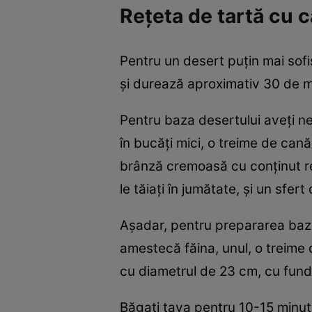
Rețeta de tartă cu 
Pentru un desert puțin mai sofis
și durează aproximativ 30 de mi
Pentru baza desertului aveți ne
în bucăți mici, o treime de can
brânză cremoasă cu conținut re
le tăiați în jumătate, și un sfe
Așadar, pentru prepararea bazei
amestecă făina, unul, o treime d
cu diametrul de 23 cm, cu fund d
Băgați tava pentru 10-15 minute 