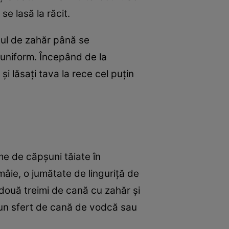
e lasă la răcit.
tul de zahăr până se
 uniform. Începând de la
i lăsați tava la rece cel puțin
me de căpșuni tăiate în
âie, o jumătate de linguriță de
două treimi de cană cu zahăr și
un sfert de cană de vodcă sau