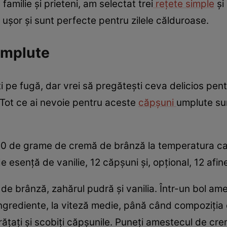
familie și prieteni, am selectat trei
rețete simple
și
ușor și sunt perfecte pentru zilele călduroase.
umplute
 pe fugă, dar vrei să pregătești ceva delicios pentr
. Tot ce ai nevoie pentru aceste
căpșuni
umplute sun
70 de grame de cremă de brânză la temperatura cam
e esență de vanilie, 12 căpșuni și, opțional, 12 afine
e brânză, zahărul pudră și vanilia. Într-un bol am
 ingrediente, la viteză medie, până când compoziția
rățați și scobiți căpșunile. Puneți amestecul de cre