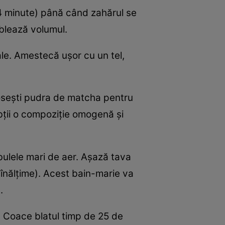
3-4 minute) până când zahărul se
blează volumul.
ale. Amestecă ușor cu un tel,
losești pudra de matcha pentru
bții o compoziție omogenă și
bulele mari de aer. Așază tava
 înălțime). Acest bain-marie va
.
). Coace blatul timp de 25 de