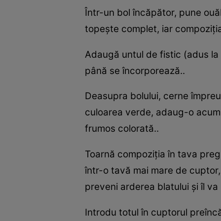
Într-un bol încăpător, pune ouă
topește complet, iar compoziți
Adaugă untul de fistic (adus la
până se încorporează..
Deasupra bolului, cerne împreu
culoarea verde, adaug-o acum. 
frumos colorată..
Toarnă compoziția în tava preg
într-o tavă mai mare de cuptor, 
preveni arderea blatului și îl v
Introdu totul în cuptorul preînc