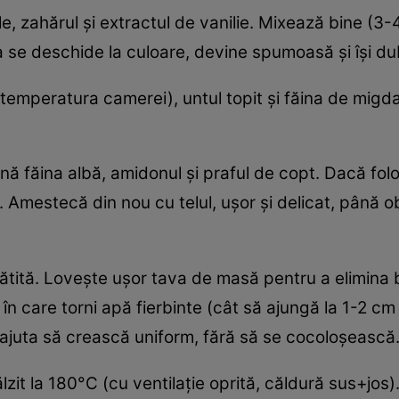
le, zahărul și extractul de vanilie. Mixează bine (
a se deschide la culoare, devine spumoasă și își du
 temperatura camerei), untul topit și făina de migd
nă făina albă, amidonul și praful de copt. Dacă fo
Amestecă din nou cu telul, ușor și delicat, până o
ătită. Lovește ușor tava de masă pentru a elimina 
în care torni apă fierbinte (cât să ajungă la 1-2 cm
a ajuta să crească uniform, fără să se cocoloșească.
ălzit la 180°C (cu ventilație oprită, căldură sus+jos