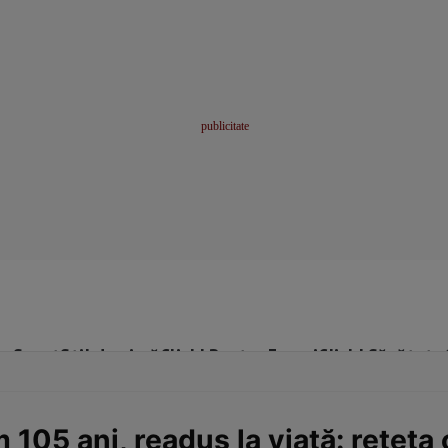
me
Sport
Stil de viață
Click! Pentru Femei
Click! Sănătate
105 ani, readus la viață: rețeta c