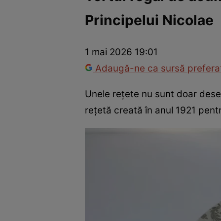
Principelui Nicolae
Trucuri de frumusețe
Dragoste și Sex
Evenimente
Horos
1 mai 2026 19:01
Adaugă-ne ca sursă preferat
Unele rețete nu sunt doar desert
rețetă creată în anul 1921 pentr