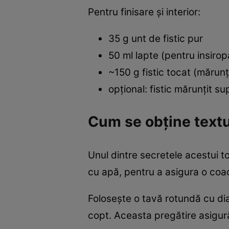
Pentru finisare și interior:
35 g unt de fistic pur
50 ml lapte (pentru insirop
~150 g fistic tocat (mărunț
opțional: fistic mărunțit s
Cum se obține textu
Unul dintre secretele acestui t
cu apă, pentru a asigura o coac
Folosește o tavă rotundă cu di
copt. Aceasta pregătire asigur