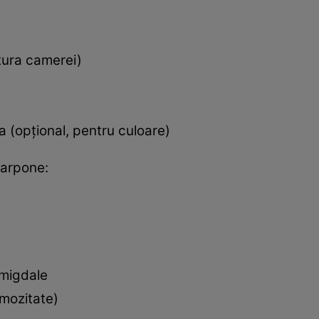
atura camerei)
a (opțional, pentru culoare)
carpone:
 migdale
emozitate)