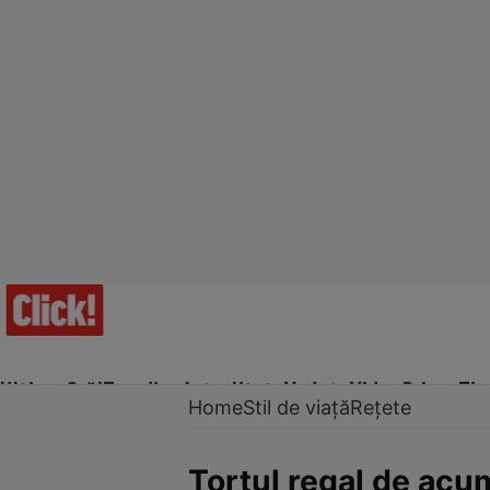
Ultima Oră!
Trending
Actualitate
Vedete
Video
Prime Ti
Home
Stil de viață
Rețete
Tortul regal de acum 