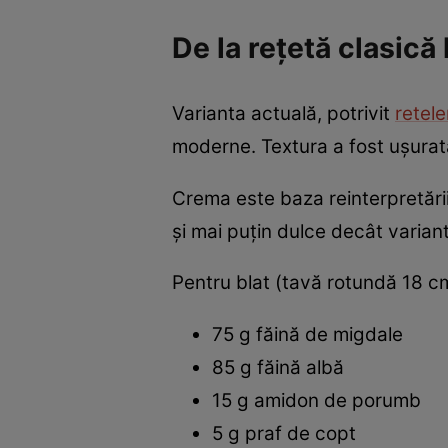
De la rețetă clasică
Varianta actuală, potrivit
retel
moderne. Textura a fost ușurată,
Crema este baza reinterpretării
și mai puțin dulce decât variant
Pentru blat (tavă rotundă 18 c
75 g făină de migdale
85 g făină albă
15 g amidon de porumb
5 g praf de copt