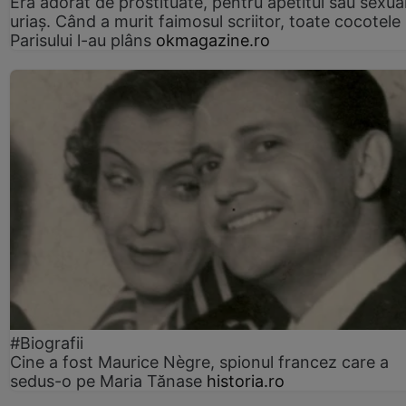
Era adorat de prostituate, pentru apetitul său sexua
uriaș. Când a murit faimosul scriitor, toate cocotele
Parisului l-au plâns
okmagazine.ro
#Biografii
Cine a fost Maurice Nègre, spionul francez care a
sedus-o pe Maria Tănase
historia.ro