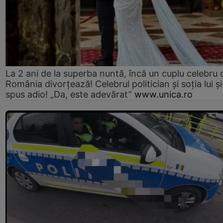
La 2 ani de la superba nuntă, încă un cuplu celebru 
România divorțează! Celebrul politician și soția lui ș
spus adio! „Da, este adevărat”
www.unica.ro