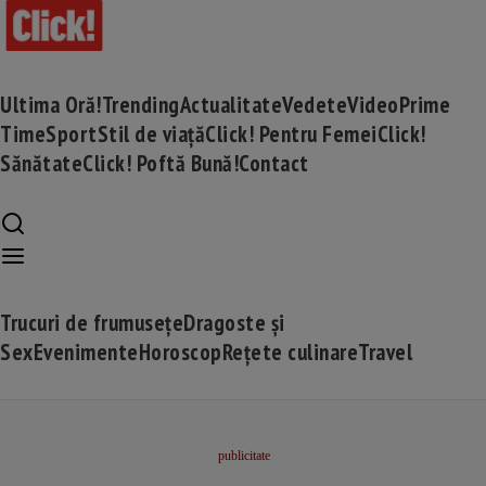
Ultima Oră!
Trending
Actualitate
Vedete
Video
Prime
Time
Sport
Stil de viață
Click! Pentru Femei
Click!
Sănătate
Click! Poftă Bună!
Contact
Trucuri de frumusețe
Dragoste și
Sex
Evenimente
Horoscop
Rețete culinare
Travel