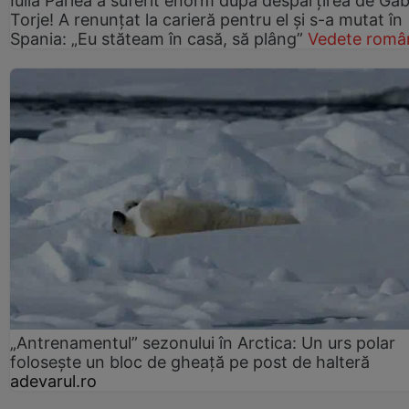
Iulia Pârlea a suferit enorm după despărțirea de Gab
Torje! A renunțat la carieră pentru el și s-a mutat în
Spania: „Eu stăteam în casă, să plâng”
Vedete româ
„Antrenamentul” sezonului în Arctica: Un urs polar
folosește un bloc de gheață pe post de halteră
adevarul.ro