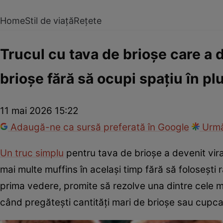
Home
Stil de viață
Rețete
Trucul cu tava de brioșe care a 
brioșe fără să ocupi spațiu în pl
11 mai 2026 15:22
Adaugă-ne ca sursă preferată în Google
Urmă
Un truc simplu
pentru tava de brioșe a devenit vir
mai multe muffins în același timp fără să folosești 
prima vedere, promite să rezolve una dintre cele ma
când pregătești cantități mari de brioșe sau cupc