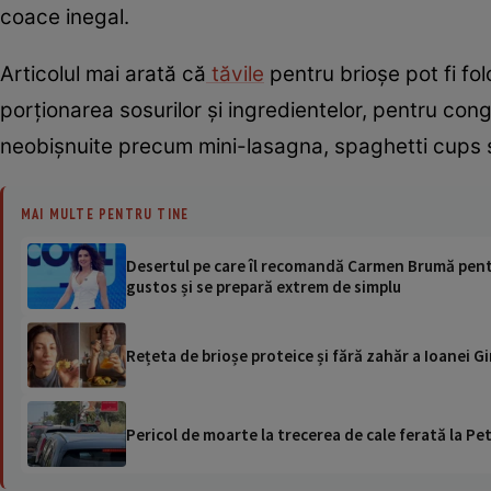
coace inegal.
Articolul mai arată că
tăvile
pentru brioșe pot fi fol
porționarea sosurilor și ingredientelor, pentru cong
neobișnuite precum mini-lasagna, spaghetti cups 
MAI MULTE PENTRU TINE
Desertul pe care îl recomandă Carmen Brumă pentr
gustos și se prepară extrem de simplu
Rețeta de brioșe proteice și fără zahăr a Ioanei G
Pericol de moarte la trecerea de cale ferată la Pet