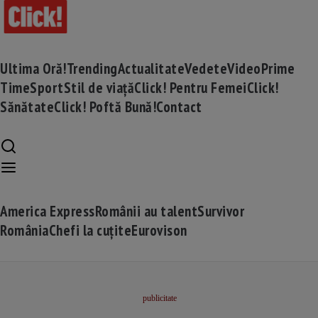
Ultima Oră!
Trending
Actualitate
Vedete
Video
Prime
Time
Sport
Stil de viață
Click! Pentru Femei
Click!
Sănătate
Click! Poftă Bună!
Contact
America Express
Românii au talent
Survivor
România
Chefi la cuțite
Eurovison