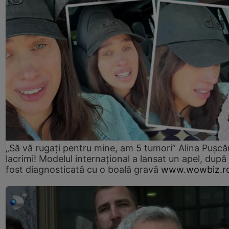
„Să vă rugați pentru mine, am 5 tumori” Alina Pușcău
lacrimi! Modelul internațional a lansat un apel, după
fost diagnosticată cu o boală gravă
www.wowbiz.r