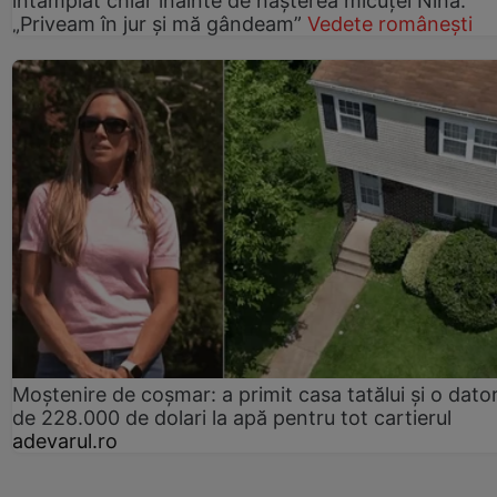
întâmplat chiar înainte de nașterea micuței Nina:
„Priveam în jur și mă gândeam”
Vedete românești
Moștenire de coșmar: a primit casa tatălui și o dator
de 228.000 de dolari la apă pentru tot cartierul
adevarul.ro