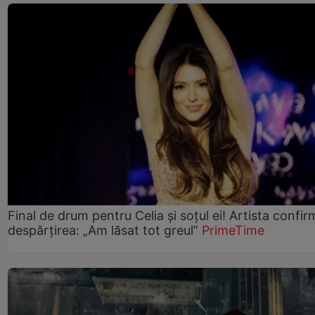
Final de drum pentru Celia și soțul ei! Artista confir
despărțirea: „Am lăsat tot greul”
PrimeTime