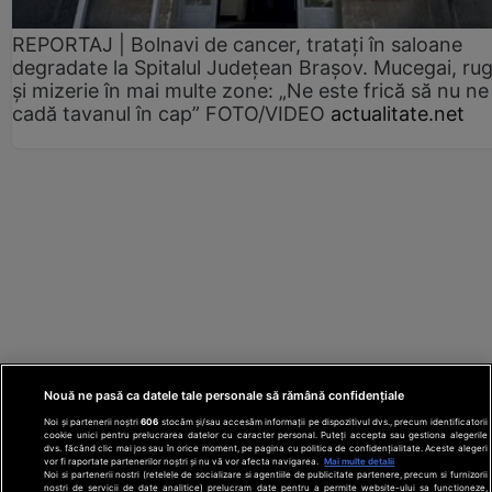
REPORTAJ | Bolnavi de cancer, tratați în saloane
degradate la Spitalul Județean Brașov. Mucegai, ru
și mizerie în mai multe zone: „Ne este frică să nu ne
cadă tavanul în cap” FOTO/VIDEO
actualitate.net
Nouă ne pasă ca datele tale personale să rămână confidențiale
Noi și partenerii noștri
606
stocăm și/sau accesăm informații pe dispozitivul dvs., precum identificatorii
cookie unici pentru prelucrarea datelor cu caracter personal. Puteți accepta sau gestiona alegerile
dvs. făcând clic mai jos sau în orice moment, pe pagina cu politica de confidențialitate. Aceste alegeri
vor fi raportate partenerilor noștri și nu vă vor afecta navigarea.
Mai multe detalii
Noi si partenerii nostri (retelele de socializare si agentiile de publicitate partenere, precum si furnizorii
nostri de servicii de date analitice) prelucram date pentru a permite website-ului sa functioneze,