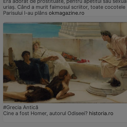
Era adorat de prostituate, pentru apetitul său sexua
uriaș. Când a murit faimosul scriitor, toate cocotele
Parisului l-au plâns
okmagazine.ro
#Grecia Antică
Cine a fost Homer, autorul Odiseei?
historia.ro