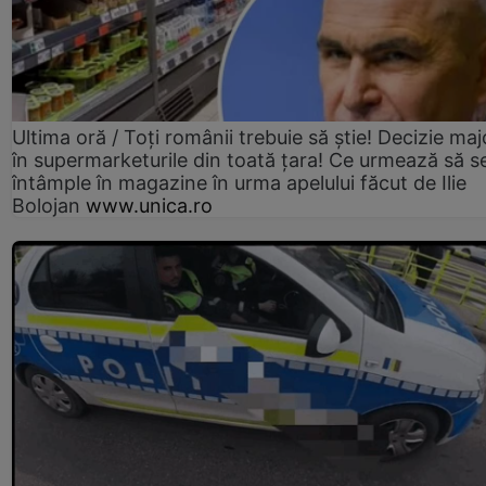
Ultima oră / Toți românii trebuie să știe! Decizie maj
în supermarketurile din toată țara! Ce urmează să s
întâmple în magazine în urma apelului făcut de Ilie
Bolojan
www.unica.ro