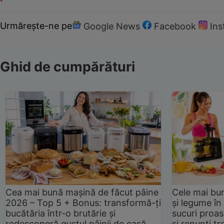
Urmărește-ne pe
Google News
Facebook
In
Ghid de cumpărături
Cea mai bună mașină de făcut pâine
Cele mai bu
2026 – Top 5 + Bonus: transformă-ți
și legume în
bucătăria într-o brutărie și
sucuri proas
redescoperă gustul pâinii de casă
și renunți tr