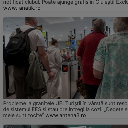
notificat clubul. Poate ajunge gratis în Giulești! Excl
www.fanatik.ro
Probleme la granițele UE: Turiștii în vârstă sunt resp
de sistemul EES și stau ore întregi la cozi. „Degetele
mele sunt tocite”
www.antena3.ro