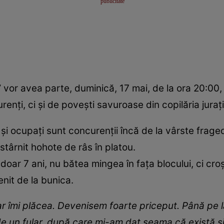
” vor avea parte, duminică, 17 mai, de la ora 20:00
nți, ci și de povești savuroase din copilăria jurați
 și ocupați sunt concurenții încă de la vârste frage
stârnit hohote de râs în platou.
a doar 7 ani, nu bătea mingea în fața blocului, ci c
enit de la bunica.
r îmi plăcea. Devenisem foarte priceput. Până pe la
e un fular, după care mi-am dat seama că există și m