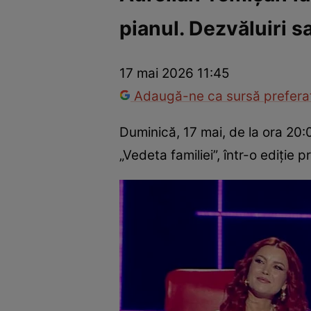
pianul. Dezvăluiri s
America Express
Românii au talent
Survivor România
Che
17 mai 2026 11:45
Adaugă-ne ca sursă preferat
Duminică, 17 mai, de la ora 20:
„Vedeta familiei”, într-o ediție