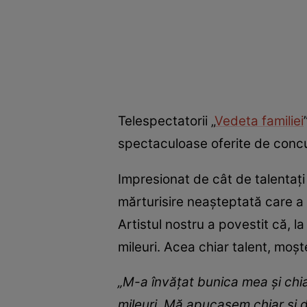
Telespectatorii „
Vedeta familiei
spectaculoase oferite de concure
Impresionat de cât de talentați
mărturisire neașteptată care a 
Artistul nostru a povestit că, l
mileuri. Acea chiar talent, moșt
„M-a învățat bunica mea și chia
mileuri. Mă apucasem chiar și d