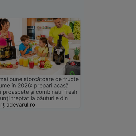
mai bune storcătoare de fructe
gume în 2026: prepari acasă
i proaspete și combinații fresh
unți treptat la băuturile din
rț
adevarul.ro