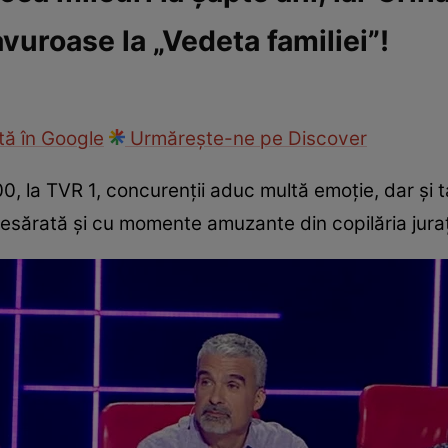
avuroase la „Vedeta familiei”!
fi la cuțite
Eurovison
ă în Google
Urmărește-ne pe Discover
00, la TVR 1, concurenții aduc multă emoție, dar și
 presărată și cu momente amuzante din copilăria juraț