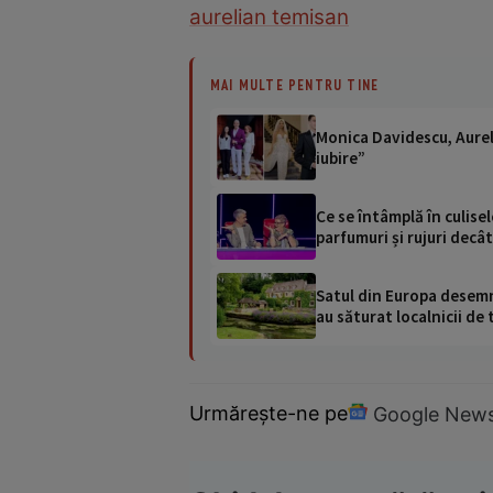
aurelian temisan
MAI MULTE PENTRU TINE
Monica Davidescu, Aurelia
iubire”
Ce se întâmplă în culise
parfumuri și rujuri decât
Satul din Europa desemna
au săturat localnicii de 
Urmărește-ne pe
Google New