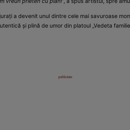
am vreun prieten cu pian!
”, a spus artistul, spre a
jurați a devenit unul dintre cele mai savuroase mome
tentică și plină de umor din platoul „Vedeta familiei