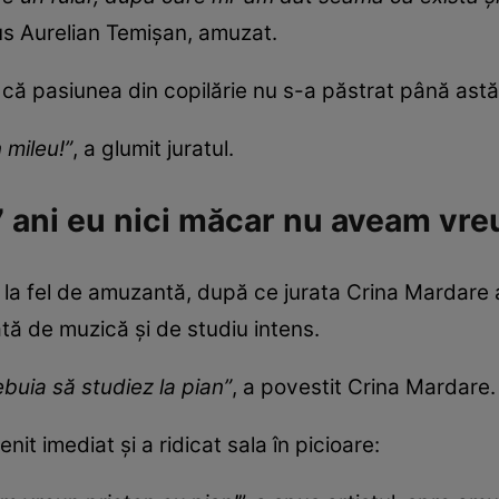
pus Aurelian Temișan, amuzat.
. că pasiunea din copilărie nu s-a păstrat până astă
 mileu!”
, a glumit juratul.
7 ani eu nici măcar nu aveam vre
ă la fel de amuzantă, după ce jurata Crina Mardare a
ată de muzică și de studiu intens.
ebuia să studiez la pian”
, a povestit Crina Mardare.
nit imediat și a ridicat sala în picioare: