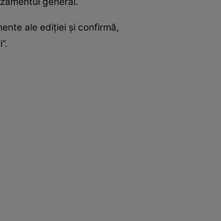
muzamentul general.
nte ale ediției și confirmă,
”.