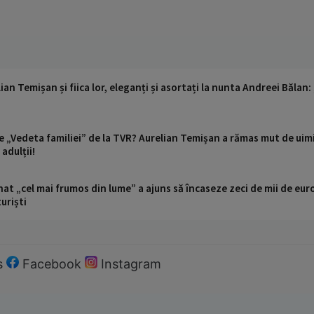
n Temișan și fiica lor, eleganți și asortați la nunta Andreei Bălan: 
le „Vedeta familiei” de la TVR? Aurelian Temișan a rămas mut de uimi
 adulții!
t „cel mai frumos din lume” a ajuns să încaseze zeci de mii de eur
turiști
s
Facebook
Instagram