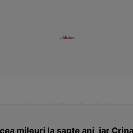
me
Sport
Stil de viață
Click! Pentru Femei
Click! Sănătate
ea mileuri la șapte ani, iar Cri