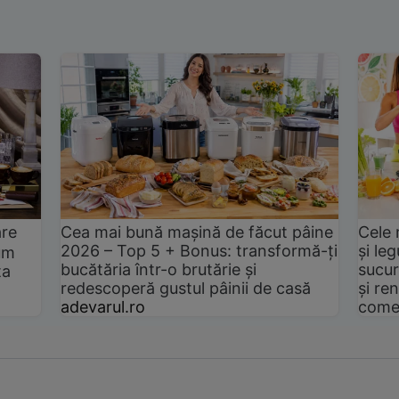
are
Cea mai bună mașină de făcut pâine
Cele 
2026 – Top 5 + Bonus: transformă-ți
și le
um
bucătăria într-o brutărie și
sucur
ta
redescoperă gustul pâinii de casă
și ren
adevarul.ro
come