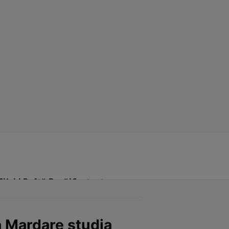
Click! Poftă Bună!
Contact
na Mardare studia