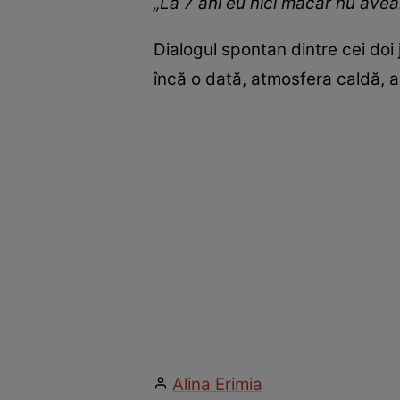
„La 7 ani eu nici măcar nu ave
Dialogul spontan dintre cei doi 
încă o dată, atmosfera caldă, au
Alina Erimia