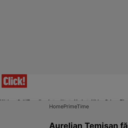
Ultima Oră!
Trending
Actualitate
Vedete
Video
Prime Ti
Home
PrimeTime
Aurelian Temișan făc