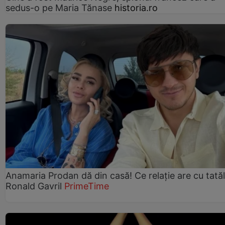
sedus-o pe Maria Tănase
historia.ro
Anamaria Prodan dă din casă! Ce relație are cu tatăl 
Ronald Gavril
PrimeTime