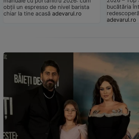
2026 – Top 
manuale cu portafiltru 2026: cum
bucătăria înt
obții un espresso de nivel barista
redescoperă 
chiar la tine acasă
adevarul.ro
adevarul.ro