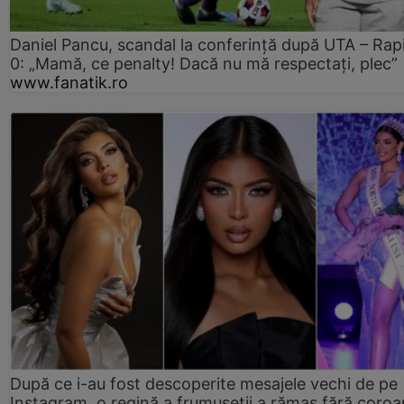
Daniel Pancu, scandal la conferință după UTA – Rap
0: „Mamă, ce penalty! Dacă nu mă respectați, plec”
www.fanatik.ro
După ce i-au fost descoperite mesajele vechi de pe
Instagram, o regină a frumuseții a rămas fără coro