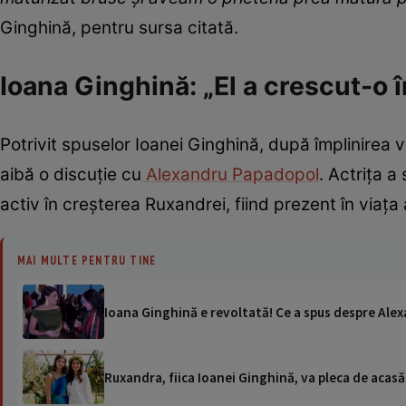
Ginghină, pentru sursa citată.
Ioana Ginghină: „El a crescut-o î
Potrivit spuselor Ioanei Ginghină, după împlinirea v
aibă o discuție cu
Alexandru Papadopol
. Actrița a
activ în creșterea Ruxandrei, fiind prezent în viața 
MAI MULTE PENTRU TINE
Ioana Ginghină e revoltată! Ce a spus despre Alexa
Ruxandra, fiica Ioanei Ginghină, va pleca de acasă