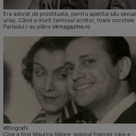
Era adorat de prostituate, pentru apetitul său sexua
uriaș. Când a murit faimosul scriitor, toate cocotele
Parisului l-au plâns
okmagazine.ro
#Biografii
Cine a fost Maurice Nègre, spionul francez care a