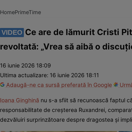
Home
PrimeTime
Ce are de lămurit Cristi P
VIDEO
revoltată: „Vrea să aibă o discuț
16 iunie 2026 18:09
Ultima actualizare:
16 iunie 2026 18:11
Adaugă-ne ca sursă preferată în Google
Urmă
Ioana Ginghină
nu s-a sfiit să recunoască faptul că
responsabilitate de creșterea Ruxandrei, comparati
dezvăluiri surprinzătoare despre dragostea și implic