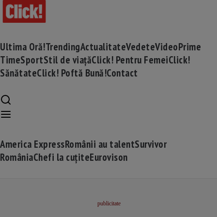
Ultima Oră!
Trending
Actualitate
Vedete
Video
Prime
Time
Sport
Stil de viață
Click! Pentru Femei
Click!
Sănătate
Click! Poftă Bună!
Contact
America Express
Românii au talent
Survivor
România
Chefi la cuțite
Eurovison