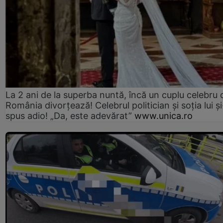
La 2 ani de la superba nuntă, încă un cuplu celebru 
România divorțează! Celebrul politician și soția lui ș
spus adio! „Da, este adevărat”
www.unica.ro