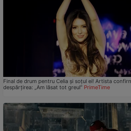
Final de drum pentru Celia și soțul ei! Artista confir
despărțirea: „Am lăsat tot greul”
PrimeTime