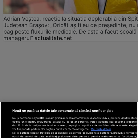
Adrian Veștea, reacție la situația deplorabilă din Spit
Județean Brașov: „Oricât aș fi eu de președinte, nu
bag peste fluxurile medicale. De asta a făcut școală
managerul”
actualitate.net
Nouă ne pasă ca datele tale personale să rămână confidențiale
Noi și partenerii noștri
606
stocăm și/sau accesăm informații pe dispozitivul dvs., precum identificatorii
cookie unici pentru prelucrarea datelor cu caracter personal. Puteți accepta sau gestiona alegerile
dvs. făcând clic mai jos sau în orice moment, pe pagina cu politica de confidențialitate. Aceste alegeri
vor fi raportate partenerilor noștri și nu vă vor afecta navigarea.
Mai multe detalii
Noi si partenerii nostri (retelele de socializare si agentiile de publicitate partenere, precum si furnizorii
nostri de servicii de date analitice) prelucram date pentru a permite website-ului sa functioneze,