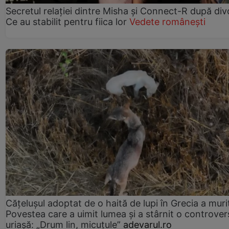
Secretul relației dintre Misha și Connect-R după div
Ce au stabilit pentru fiica lor
Vedete românești
Cățelușul adoptat de o haită de lupi în Grecia a muri
Povestea care a uimit lumea și a stârnit o controver
uriașă: „Drum lin, micuțule”
adevarul.ro