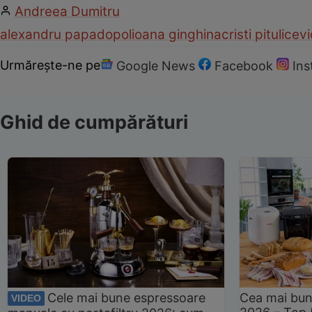
Andreea Dumitru
alexandru papadopol
ioana ginghina
cristi pitulice
v
Urmărește-ne pe
Google News
Facebook
In
Ghid de cumpărături
Cele mai bune espressoare
Cea mai bun
VIDEO