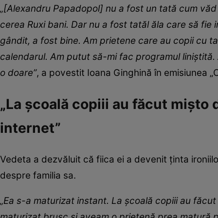
„[Alexandru Papadopol] nu a fost un tată cum văd al
cerea Ruxi bani. Dar nu a fost tatăl ăla care să fie
gândit, a fost bine. Am prietene care au copii cu ta
calendarul. Am putut să-mi fac programul liniștită.
o doare”
, a povestit Ioana Ginghină în emisiunea „
„La școală copiii au făcut mișto 
internet”
Vedeta a dezvăluit că fiica ei a devenit ținta ironiilo
despre familia sa.
„Ea s-a maturizat instant. La școală copiii au făcu
maturizat brusc și aveam o prietenă prea matură pen