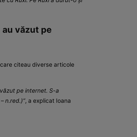
e cu Ruxi. Pe Ruxi a durut-o și
e au văzut pe
, care citeau diverse articole
 văzut pe internet. S-a
– n.red.)”
, a explicat Ioana