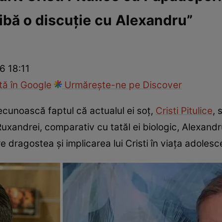
aibă o discuție cu Alexandru”
fi la cuțite
Eurovison
6 18:11
ă în Google
Urmărește-ne pe Discover
recunoască faptul că actualul ei soț,
Cristi Pitulice
, 
uxandrei, comparativ cu tatăl ei biologic, Alexand
 dragostea și implicarea lui Cristi în viața adolesc