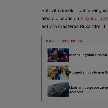
Potrivit spuselor Ioanei Ginghin
aibă o discuție cu
Alexandru P
activ în creșterea Ruxandrei, fii
MAI MULTE PENTRU TINE
Ioana Ginghină e revolta
Ruxandra, fiica Ioanei G
Marinarii de pe portavio
acestora