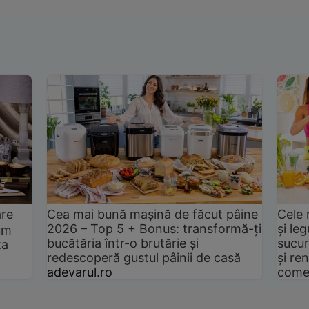
are
Cea mai bună mașină de făcut pâine
Cele 
2026 – Top 5 + Bonus: transformă-ți
și le
um
bucătăria într-o brutărie și
sucur
ta
redescoperă gustul pâinii de casă
și ren
adevarul.ro
come