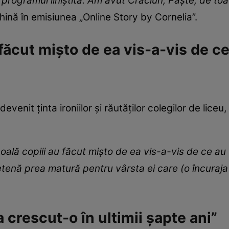
programul liniștită. Am avut Crăciun, Paște, de toat
hină în emisiunea „Online Story by Cornelia”.
 făcut mișto de ea vis-a-vis de c
devenit ținta ironiilor și răutăților colegilor de liceu
coală copiii au făcut mișto de ea vis-a-vis de ce au
tenă prea matură pentru vârsta ei care (o încuraja 
a crescut-o în ultimii șapte ani”