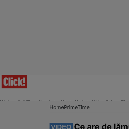
Ultima Oră!
Trending
Actualitate
Vedete
Video
Prime Ti
Home
PrimeTime
Ce are de lăm
VIDEO