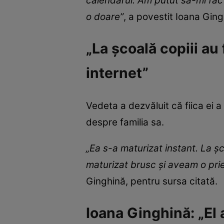
calendarul. Am putut să-mi fac 
o doare”
, a povestit Ioana Ging
„La școală copiii au
internet”
Vedeta a dezvăluit că fiica ei a 
despre familia sa.
„Ea s-a maturizat instant. La ș
maturizat brusc și aveam o prie
Ginghină, pentru sursa citată.
Ioana Ginghină: „El 