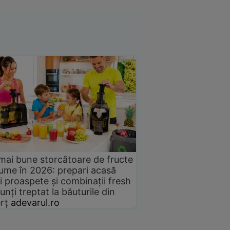
mai bune storcătoare de fructe
gume în 2026: prepari acasă
i proaspete și combinații fresh
unți treptat la băuturile din
rț
adevarul.ro