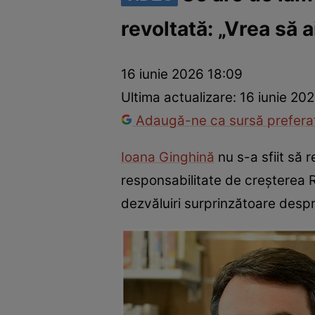
revoltată: „Vrea să 
America Express
Românii au talent
Survivor România
Che
16 iunie 2026 18:09
Ultima actualizare:
16 iunie 202
Adaugă-ne ca sursă preferat
Ioana Ginghină
nu s-a sfiit să 
responsabilitate de creșterea R
dezvăluiri surprinzătoare despre