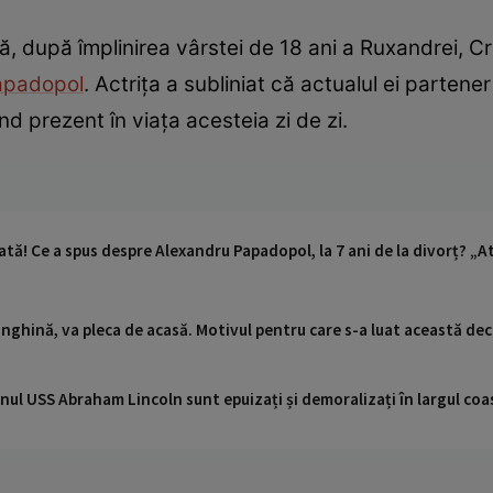
ă, după împlinirea vârstei de 18 ani a Ruxandrei, Cri
apadopol
. Actrița a subliniat că actualul ei partener
nd prezent în viața acesteia zi de zi.
tă! Ce a spus despre Alexandru Papadopol, la 7 ani de la divorț? „At
inghină, va pleca de acasă. Motivul pentru care s-a luat această dec
nul USS Abraham Lincoln sunt epuizați și demoralizați în largul coas