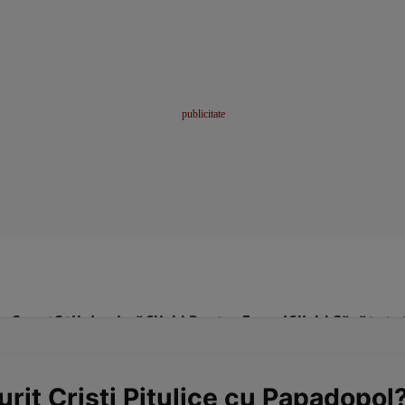
me
Sport
Stil de viață
Click! Pentru Femei
Click! Sănătate
urit Cristi Pitulice cu Papadopol