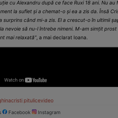
scuție cu Alexandru după ce face Ruxi 18 ani. Nu au
ent la suflet și a chemat-o și ea a zis da. Însă Cri
 surprins când mi-a zis. El a crescut-o în ultimii șa
la nevoie să nu-l întrebe nimeni. M-am simțit prost
nt mai relaxată”
, a mai declarat Ioana.
ghina
cristi pitulice
video
s
Facebook
Instagram