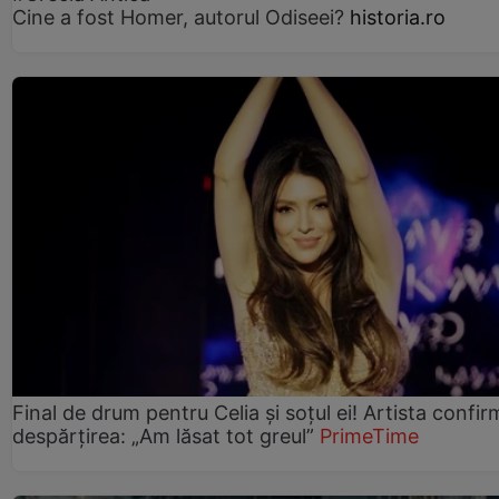
Cine a fost Homer, autorul Odiseei?
historia.ro
Final de drum pentru Celia și soțul ei! Artista confir
despărțirea: „Am lăsat tot greul”
PrimeTime