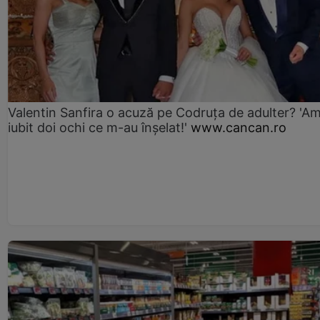
Valentin Sanfira o acuză pe Codruța de adulter? 'A
iubit doi ochi ce m-au înșelat!'
www.cancan.ro