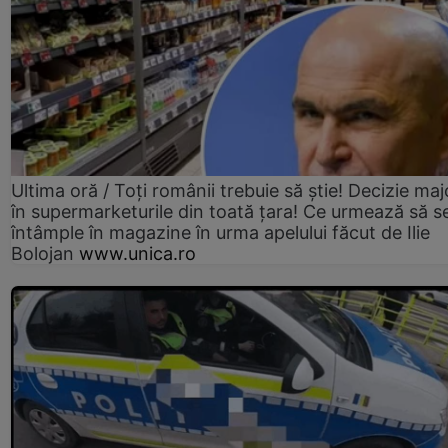
Ultima oră / Toți românii trebuie să știe! Decizie maj
în supermarketurile din toată țara! Ce urmează să s
întâmple în magazine în urma apelului făcut de Ilie
Bolojan
www.unica.ro