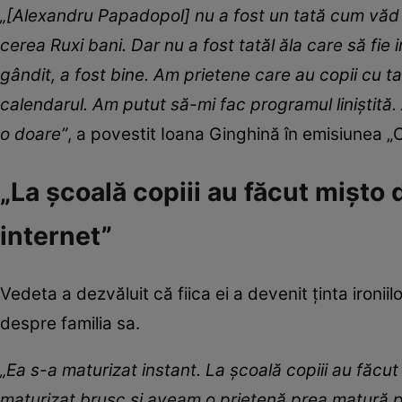
„[Alexandru Papadopol] nu a fost un tată cum văd al
cerea Ruxi bani. Dar nu a fost tatăl ăla care să fie
gândit, a fost bine. Am prietene care au copii cu ta
calendarul. Am putut să-mi fac programul liniștită.
o doare”
, a povestit Ioana Ginghină în emisiunea „
„La școală copiii au făcut mișto 
internet”
Vedeta a dezvăluit că fiica ei a devenit ținta ironiilo
despre familia sa.
„Ea s-a maturizat instant. La școală copiii au făcu
maturizat brusc și aveam o prietenă prea matură pen