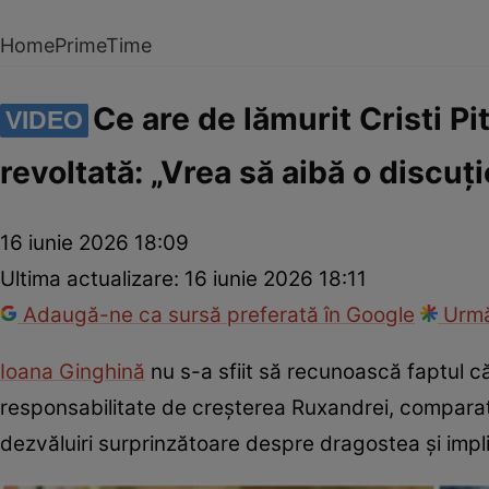
Home
PrimeTime
Ce are de lămurit Cristi P
VIDEO
revoltată: „Vrea să aibă o discuț
16 iunie 2026 18:09
Ultima actualizare:
16 iunie 2026 18:11
Adaugă-ne ca sursă preferată în Google
Urmă
Ioana Ginghină
nu s-a sfiit să recunoască faptul că
responsabilitate de creșterea Ruxandrei, comparati
dezvăluiri surprinzătoare despre dragostea și implic