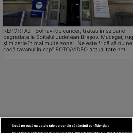
REPORTAJ | Bolnavi de cancer, tratați în saloane
degradate la Spitalul Județean Brașov. Mucegai, ru
și mizerie în mai multe zone: „Ne este frică să nu ne
cadă tavanul în cap” FOTO/VIDEO
actualitate.net
Nouă ne pasă ca datele tale personale să rămână confidențiale
Noi și partenerii noștri
606
stocăm și/sau accesăm informații pe dispozitivul dvs., precum identificatorii