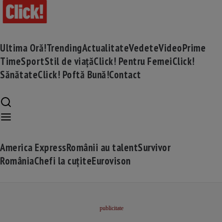
Ultima Oră!
Trending
Actualitate
Vedete
Video
Prime
Time
Sport
Stil de viață
Click! Pentru Femei
Click!
Sănătate
Click! Poftă Bună!
Contact
America Express
Românii au talent
Survivor
România
Chefi la cuțite
Eurovison