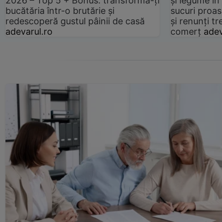
2026 – Top 5 + Bonus: transformă-ți
și legume în
bucătăria într-o brutărie și
sucuri proas
redescoperă gustul pâinii de casă
și renunți tr
adevarul.ro
comerț
adev