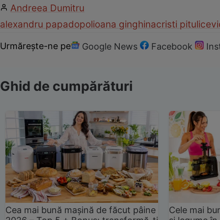
Andreea Dumitru
alexandru papadopol
ioana ginghina
cristi pitulice
v
Urmărește-ne pe
Google News
Facebook
In
Ghid de cumpărături
Cea mai bună mașină de făcut pâine
Cele mai bu