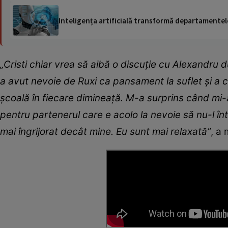
Inteligența artificială transformă departamentele
„Cristi chiar vrea să aibă o discuție cu Alexandru 
a avut nevoie de Ruxi ca pansament la suflet și a c
școală în fiecare dimineață. M-a surprins când mi-a z
pentru partenerul care e acolo la nevoie să nu-l în
mai îngrijorat decât mine. Eu sunt mai relaxată”
, a