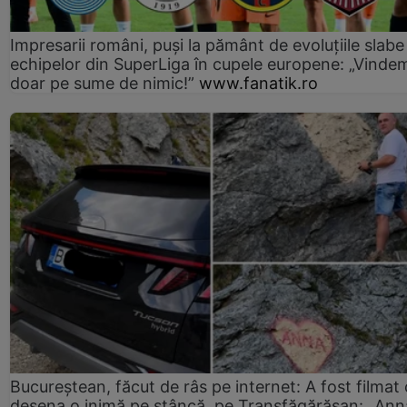
Impresarii români, puși la pământ de evoluțiile slabe
echipelor din SuperLiga în cupele europene: „Vinde
doar pe sume de nimic!”
www.fanatik.ro
Bucureștean, făcut de râs pe internet: A fost filmat
desena o inimă pe stâncă, pe Transfăgărășan: „Ann