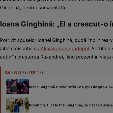
Ginghină, pentru sursa citată.
Ioana Ginghină: „El a crescut-o î
Potrivit spuselor Ioanei Ginghină, după împlinirea v
aibă o discuție cu
Alexandru Papadopol
. Actrița a
activ în creșterea Ruxandrei, fiind prezent în viața 
MAI MULTE PENTRU TINE
Ioana Ginghină e revoltată! Ce a spus despre Alexa
Ruxandra, fiica Ioanei Ginghină, va pleca de acasă