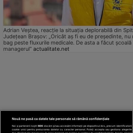
Adrian Veștea, reacție la situația deplorabilă din Spit
Județean Brașov: „Oricât aș fi eu de președinte, nu
bag peste fluxurile medicale. De asta a făcut școală
managerul”
actualitate.net
Nouă ne pasă ca datele tale personale să rămână confidențiale
Noi și partenerii noștri
606
stocăm și/sau accesăm informații pe dispozitivul dvs., precum identificatorii
cookie unici pentru prelucrarea datelor cu caracter personal. Puteți accepta sau gestiona alegerile
dvs. făcând clic mai jos sau în orice moment, pe pagina cu politica de confidențialitate. Aceste alegeri