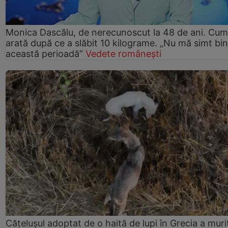
Monica Dascălu, de nerecunoscut la 48 de ani. Cum
arată după ce a slăbit 10 kilograme. „Nu mă simt bin
această perioadă”
Vedete românești
Cățelușul adoptat de o haită de lupi în Grecia a muri