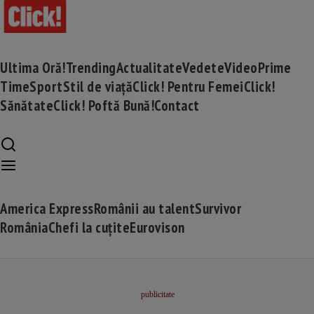
Ultima Oră!
Trending
Actualitate
Vedete
Video
Prime
Time
Sport
Stil de viață
Click! Pentru Femei
Click!
Sănătate
Click! Poftă Bună!
Contact
America Express
Românii au talent
Survivor
România
Chefi la cuțite
Eurovison