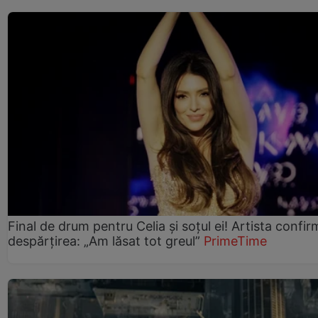
Final de drum pentru Celia și soțul ei! Artista confir
despărțirea: „Am lăsat tot greul”
PrimeTime