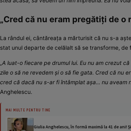
stea acasă, să vedem un film împreună. Ea nu voia
„Cred că nu eram pregătiți de o r
La rândul ei, cântăreața a mărturisit că nu s-a aștept
stat unul departe de celălalt să se transforme, de f
„A luat-o fiecare pe drumul lui. Eu nu am crezut că
zile o să ne revedem și o să fie gata. Cred că nu e
cred că dacă nu s-ar fi întâmplat așa... nu aveam n
Anghelescu.
MAI MULTE PENTRU TINE
Giulia Anghelescu, în formă maximă la 41 de ani! Ș