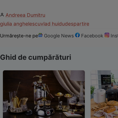
Andreea Dumitru
giulia anghelescu
vlad huidu
despartire
Urmărește-ne pe
Google News
Facebook
In
Ghid de cumpărături