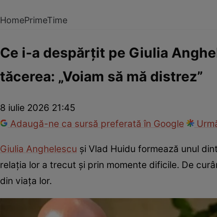
Home
PrimeTime
Ce i-a despărțit pe Giulia Anghel
tăcerea: „Voiam să mă distrez”
8 iulie 2026 21:45
Adaugă-ne ca sursă preferată în Google
Urmă
Giulia Anghelescu
și Vlad Huidu formează unul dintr
relația lor a trecut și prin momente dificile. De cu
din viața lor.