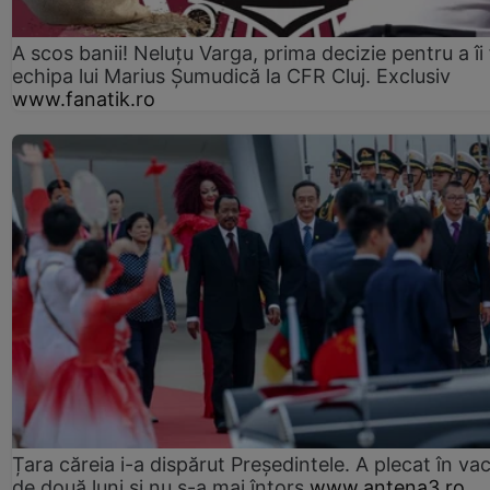
A scos banii! Neluțu Varga, prima decizie pentru a îi
echipa lui Marius Șumudică la CFR Cluj. Exclusiv
www.fanatik.ro
Țara căreia i-a dispărut Președintele. A plecat în va
de două luni și nu s-a mai întors
www.antena3.ro