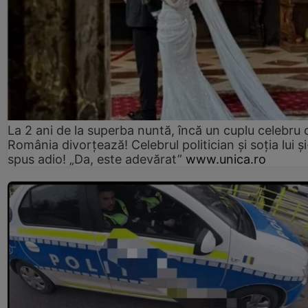
La 2 ani de la superba nuntă, încă un cuplu celebru 
România divorțează! Celebrul politician și soția lui ș
spus adio! „Da, este adevărat”
www.unica.ro