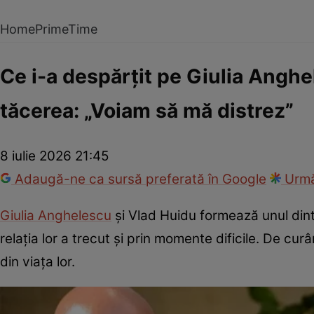
Home
PrimeTime
Ce i-a despărțit pe Giulia Anghel
tăcerea: „Voiam să mă distrez”
8 iulie 2026 21:45
Adaugă-ne ca sursă preferată în Google
Urmă
Giulia Anghelescu
și Vlad Huidu formează unul dintr
relația lor a trecut și prin momente dificile. De cu
din viața lor.