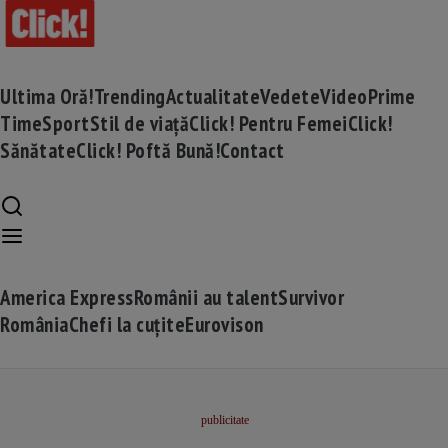
Ultima Oră!
Trending
Actualitate
Vedete
Video
Prime
Time
Sport
Stil de viață
Click! Pentru Femei
Click!
Sănătate
Click! Poftă Bună!
Contact
America Express
Românii au talent
Survivor
România
Chefi la cuțite
Eurovison