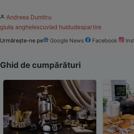
Andreea Dumitru
giulia anghelescu
vlad huidu
despartire
Urmărește-ne pe
Google News
Facebook
In
Ghid de cumpărături