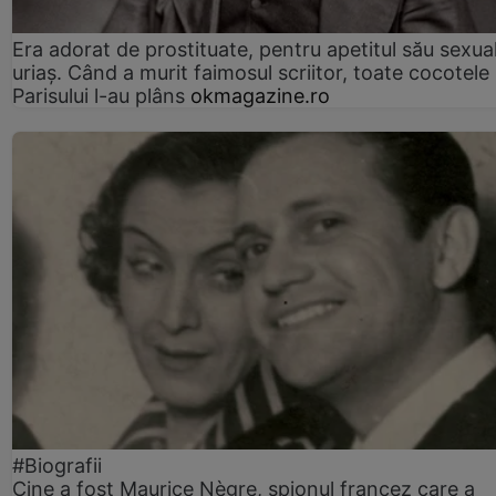
Era adorat de prostituate, pentru apetitul său sexua
uriaș. Când a murit faimosul scriitor, toate cocotele
Parisului l-au plâns
okmagazine.ro
#Biografii
Cine a fost Maurice Nègre, spionul francez care a