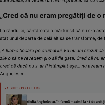
stea acasă, să vedem un film împreună. Ea nu voia
„Cred că nu eram pregătiți de o r
La rândul ei, cântăreața a mărturisit că nu s-a aștept
stat unul departe de celălalt să se transforme, de f
„A luat-o fiecare pe drumul lui. Eu nu am crezut că
zile o să ne revedem și o să fie gata. Cred că nu e
cred că dacă nu s-ar fi întâmplat așa... nu aveam n
Anghelescu.
MAI MULTE PENTRU TINE
Giulia Anghelescu, în formă maximă la 41 de ani! Ș