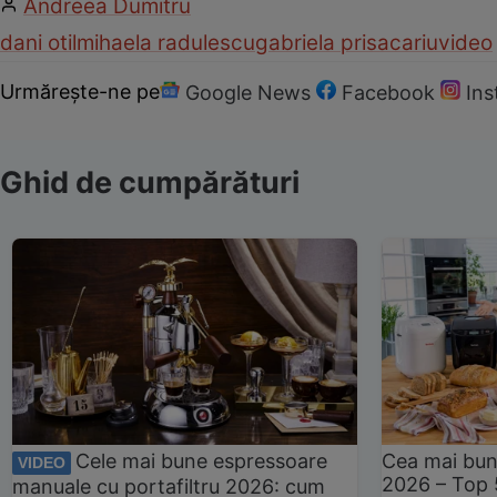
Andreea Dumitru
dani otil
mihaela radulescu
gabriela prisacariu
video
Urmărește-ne pe
Google News
Facebook
In
Ghid de cumpărături
Cele mai bune espressoare
Cea mai bun
VIDEO
2026 – Top 
manuale cu portafiltru 2026: cum