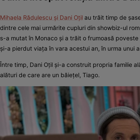
Mihaela Rădulescu și Dani Oțil
au trăit timp de șas
dintre cele mai urmărite cupluri din showbiz-ul român
s-a mutat în Monaco și a trăit o frumoasă poveste d
și-a pierdut viața în vara acestui an, în urma unui
Între timp, Dani Oțil și-a construit propria familie a
alături de care are un băiețel, Tiago.