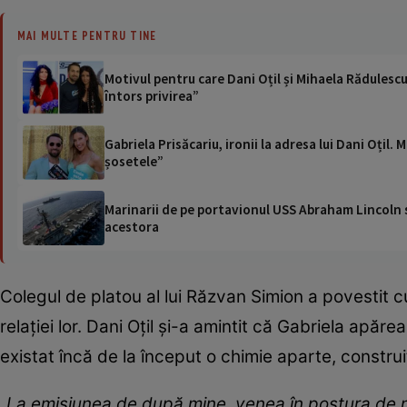
MAI MULTE PENTRU TINE
Motivul pentru care Dani Oțil și Mihaela Rădulescu 
întors privirea”
Gabriela Prisăcariu, ironii la adresa lui Dani Oțil.
șosetele”
Marinarii de pe portavionul USS Abraham Lincoln su
acestora
Colegul de platou al lui Răzvan Simion a povestit cu
relației lor. Dani Oțil și-a amintit că Gabriela apăr
existat încă de la început o chimie aparte, construi
„La emisiunea de după mine, venea în postura de 