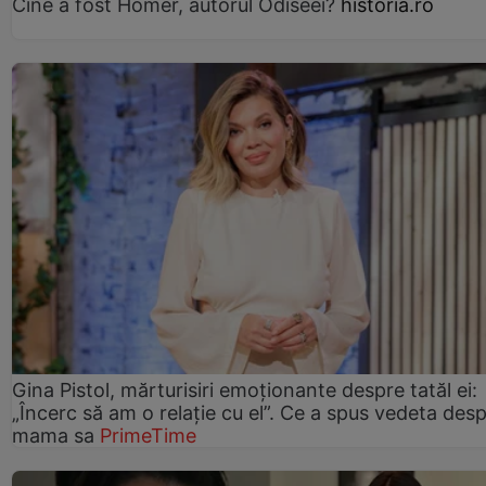
Cine a fost Homer, autorul Odiseei?
historia.ro
Gina Pistol, mărturisiri emoționante despre tatăl ei:
„Încerc să am o relație cu el”. Ce a spus vedeta des
mama sa
PrimeTime