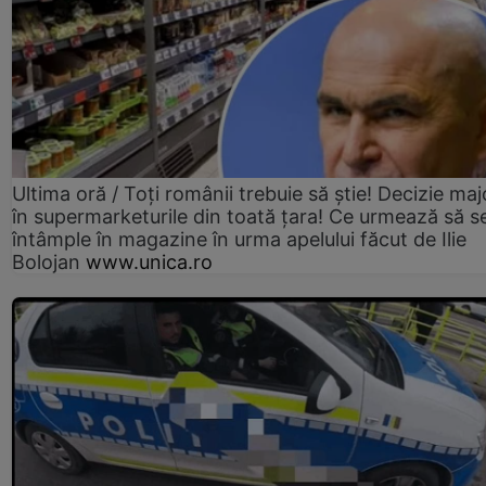
Ultima oră / Toți românii trebuie să știe! Decizie maj
în supermarketurile din toată țara! Ce urmează să s
întâmple în magazine în urma apelului făcut de Ilie
Bolojan
www.unica.ro