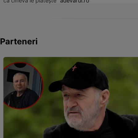
că cineva le plătește”
adevarul.ro
Parteneri