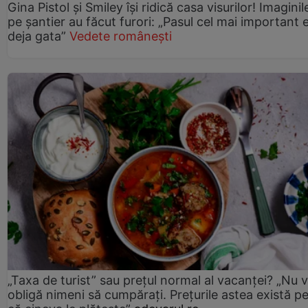
Gina Pistol și Smiley își ridică casa visurilor! Imaginil
pe șantier au făcut furori: „Pasul cel mai important 
deja gata”
Vedete românești
„Taxa de turist” sau prețul normal al vacanței? „Nu 
obligă nimeni să cumpărați. Prețurile astea există p