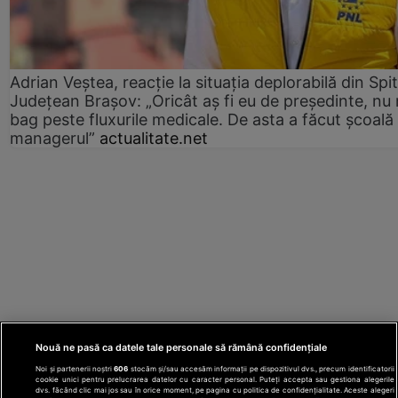
Adrian Veștea, reacție la situația deplorabilă din Spit
Județean Brașov: „Oricât aș fi eu de președinte, nu
bag peste fluxurile medicale. De asta a făcut școală
managerul”
actualitate.net
Nouă ne pasă ca datele tale personale să rămână confidențiale
Noi și partenerii noștri
606
stocăm și/sau accesăm informații pe dispozitivul dvs., precum identificatorii
cookie unici pentru prelucrarea datelor cu caracter personal. Puteți accepta sau gestiona alegerile
dvs. făcând clic mai jos sau în orice moment, pe pagina cu politica de confidențialitate. Aceste alegeri