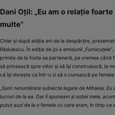
Dani Oțil: „Eu am o relație foart
multe”
Chiar și după atâția ani de la despărțire, prezenta
Rădulescu. În ediția de joi a emisiunii „Furnicuțele”
primite de la fosta sa parteneră, pe vremea când f
să privească spre viitor și să își construiască, la m
că își dorește ca într-o zi să o cunoască pe femeia
„Sunt nenumărate subiecte legate de Mihaela. Eu a
lucruri de la ea. Dar îi spuneam și soției mele, acu
putut auzi de la o femeie cu care eram, în timp ce