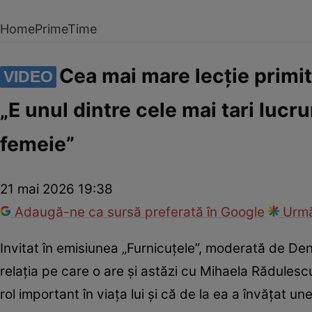
Home
PrimeTime
Cea mai mare lecție primit
VIDEO
„E unul dintre cele mai tari lucru
femeie”
21 mai 2026 19:38
Adaugă-ne ca sursă preferată în Google
Urmă
Invitat în emisiunea „Furnicuțele”, moderată de Deni
relația pe care o are și astăzi cu Mihaela Rădulesc
rol important în viața lui și că de la ea a învățat un