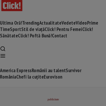
Ultima Oră!
Trending
Actualitate
Vedete
Video
Prime
Time
Sport
Stil de viață
Click! Pentru Femei
Click!
Sănătate
Click! Poftă Bună!
Contact
America Express
Românii au talent
Survivor
România
Chefi la cuțite
Eurovison