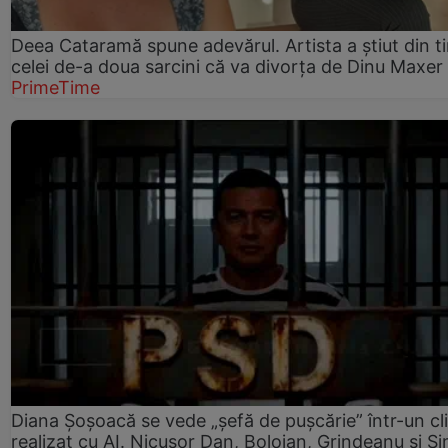
Deea Cataramă spune adevărul. Artista a știut din t
celei de-a doua sarcini că va divorța de Dinu Maxer
PrimeTime
Diana Șoșoacă se vede „șefă de pușcărie” într-un cl
realizat cu AI. Nicușor Dan, Bolojan, Grindeanu și Si