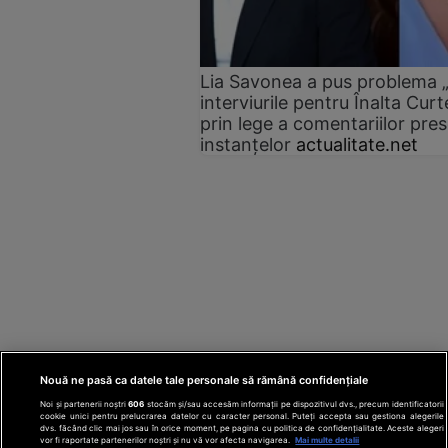
Lia Savonea a pus problema „e
interviurile pentru Înalta Cu
prin lege a comentariilor presei
instanțelor
actualitate.net
Nouă ne pasă ca datele tale personale să rămână confidențiale
Noi și partenerii noștri
606
stocăm și/sau accesăm informații pe dispozitivul dvs., precum identificatorii
cookie unici pentru prelucrarea datelor cu caracter personal. Puteți accepta sau gestiona alegerile
dvs. făcând clic mai jos sau în orice moment, pe pagina cu politica de confidențialitate. Aceste alegeri
vor fi raportate partenerilor noștri și nu vă vor afecta navigarea.
Mai multe detalii