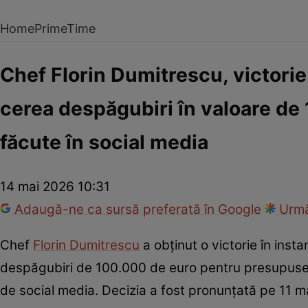
Home
PrimeTime
Chef Florin Dumitrescu, victorie
cerea despăgubiri în valoare de
făcute în social media
14 mai 2026 10:31
Adaugă-ne ca sursă preferată în Google
Urmă
Chef
Florin Dumitrescu
a obținut o victorie în insta
despăgubiri de 100.000 de euro pentru presupuse în
de social media. Decizia a fost pronunțată pe 11 mai