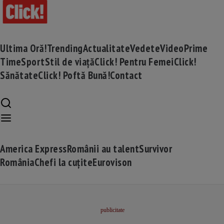
Ultima Oră!
Trending
Actualitate
Vedete
Video
Prime
Time
Sport
Stil de viață
Click! Pentru Femei
Click!
Sănătate
Click! Poftă Bună!
Contact
America Express
Românii au talent
Survivor
România
Chefi la cuțite
Eurovison