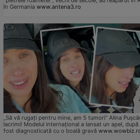
"pietrele foametei", vechi de secole, au reapărut în R
în Germania
www.antena3.ro
„Să vă rugați pentru mine, am 5 tumori” Alina Pușcău
lacrimi! Modelul internațional a lansat un apel, după
fost diagnosticată cu o boală gravă
www.wowbiz.r