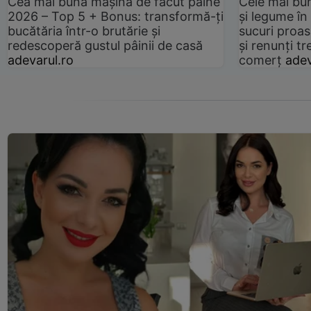
Cea mai bună mașină de făcut pâine
Cele mai bu
2026 – Top 5 + Bonus: transformă-ți
și legume în
bucătăria într-o brutărie și
sucuri proas
redescoperă gustul pâinii de casă
și renunți tr
adevarul.ro
comerț
adev