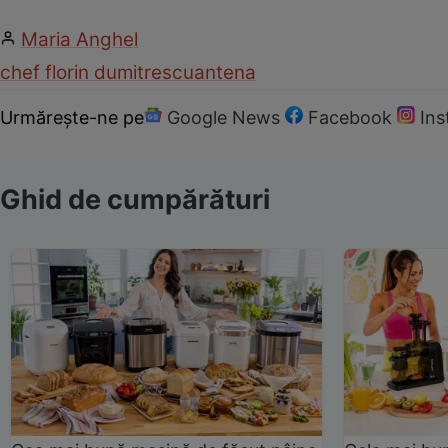
Maria Anghel
chef florin dumitrescu
antena
Urmărește-ne pe
Google News
Facebook
In
Ghid de cumpărături