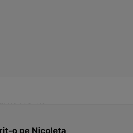
Click! Poftă Bună!
Contact
it-o pe Nicoleta