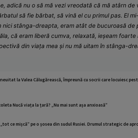
e, adică nu o să mă vezi vreodată că mă atârn de 
rbatul să fie bărbat, să vină el cu primul pas. El mi-
m nici stânga-dreapta, eram atât de bucuroasă de pr
ăla, că eram liberă cumva, relaxată, ieșeam foarte 
ectivă din viața mea și nu mă uitam în stânga-drea
neuitat la Valea Călugărească, împreună cu socrii care locuiesc pe
oleta Nucă viața la țară? „Nu mai sunt așa anxioasă”
 „tot ce mișcă” pe o șosea din sudul Rusiei. Drumul strategic de ap