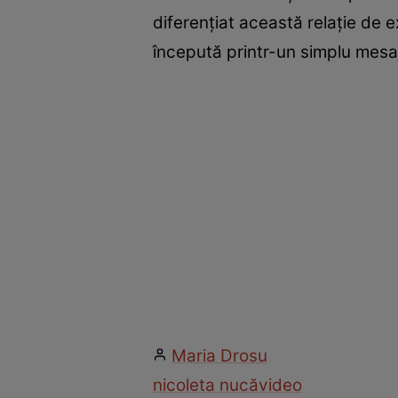
diferențiat această relație de e
începută printr-un simplu mesaj 
Maria Drosu
nicoleta nucă
video