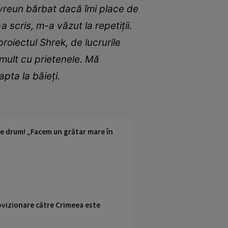
vreun bărbat dacă îmi place de
a scris, m-a văzut la repetiții.
oiectul Shrek, de lucrurile
mult cu prietenele. Mă
pta la băieți.
ste drum! „Facem un grătar mare în
rovizionare către Crimeea este