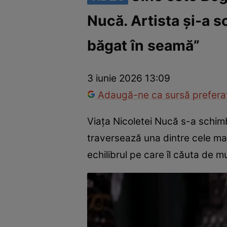
Nucă. Artista și-a 
America Express
Românii au talent
Survivor România
Che
băgat în seamă”
3 iunie 2026 13:09
Adaugă-ne ca sursă preferat
Viața Nicoletei Nucă s-a schimba
traversează una dintre cele mai 
echilibrul pe care îl căuta de mu