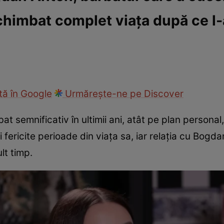
schimbat complet viața după ce l
fi la cuțite
Eurovison
ă în Google
Urmărește-ne pe Discover
t semnificativ în ultimii ani, atât pe plan personal, 
fericite perioade din viața sa, iar relația cu Bogda
lt timp.