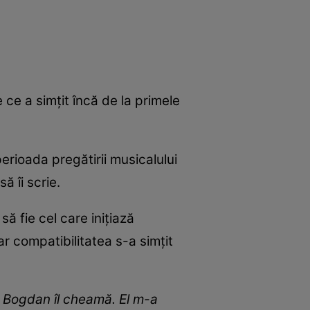
 ce a simțit încă de la primele
 perioada pregătirii musicalului
ă îi scrie.
ă fie cel care inițiază
iar compatibilitatea s-a simțit
st. Bogdan îl cheamă. El m-a