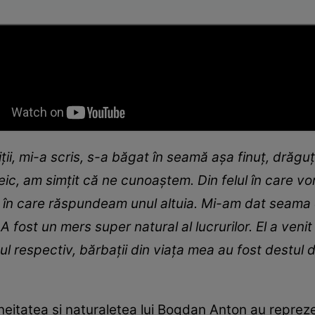
tiții, mi-a scris, s-a băgat în seamă așa finuț, drăg
șeic, am simțit că ne cunoaștem. Din felul în care v
l în care răspundeam unul altuia. Mi-am dat seama c
 fost un mers super natural al lucrurilor. El a veni
 respectiv, bărbații din viața mea au fost destul d
neitatea și naturalețea lui Bogdan Anton au reprez