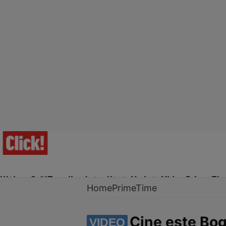
Ultima Oră!
Trending
Actualitate
Vedete
Video
Prime Ti
Home
PrimeTime
Cine este Bog
VIDEO