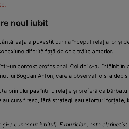
șe.
re noul iubit
 cântăreața a povestit cum a început relația lor și de
conexiune diferită față de cele trăite anterior.
t într-un context profesional. Cei doi s-au întâlnit în
ținut lui Bogdan Anton, care a observat-o și a decis s
 primului pas într-o relație și preferă ca bărbatul s
e au curs firesc, fără strategii sau eforturi forțate, 
r. și-a cunoscut iubitul). E muzician, este clarineti