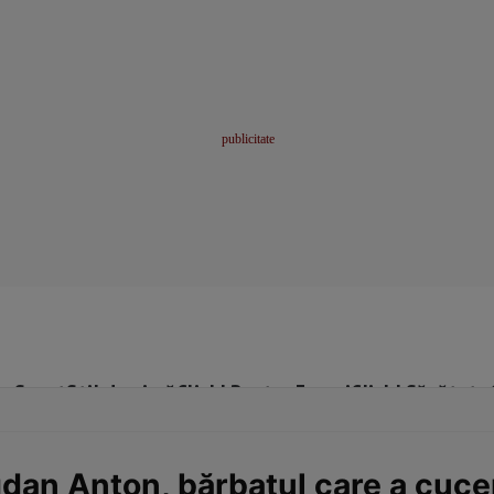
me
Sport
Stil de viață
Click! Pentru Femei
Click! Sănătate
dan Anton, bărbatul care a cucer