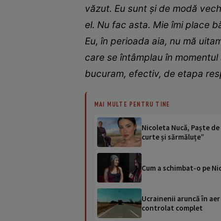
văzut. Eu sunt și de modă vech
el. Nu fac asta. Mie îmi place bă
Eu, în perioada aia, nu mă uita
care se întâmplau în momentul 
bucuram, efectiv, de etapa resp
MAI MULTE PENTRU TINE
Nicoleta Nucă, Paște de 
curte și sărmăluțe”
Cum a schimbat-o pe Nic
Ucrainenii aruncă în aer
controlat complet