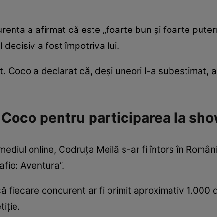
enta a afirmat că este „foarte bun și foarte puter
decisiv a fost împotriva lui.
at. Coco a declarat că, deși uneori l-a subestimat,
t Coco pentru participarea la sh
n mediul online, Codruța Meilă s-ar fi întors în Rom
afio: Aventura”.
ă fiecare concurent ar fi primit aproximativ 1.000 
iție.