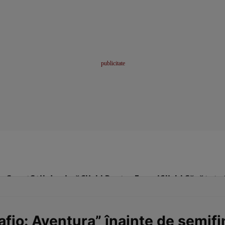
me
Sport
Stil de viață
Click! Pentru Femei
Click! Sănătate
fio: Aventura” înainte de semifina