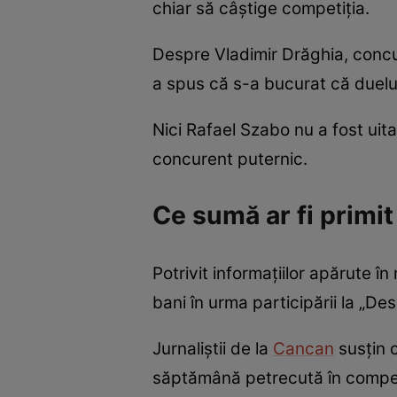
chiar să câștige competiția.
Despre Vladimir Drăghia, concur
a spus că s-a bucurat că duelul 
Nici Rafael Szabo nu a fost uit
concurent puternic.
Ce sumă ar fi primi
Potrivit informațiilor apărute î
bani în urma participării la „Des
Jurnaliștii de la
Cancan
susțin c
săptămână petrecută în compet