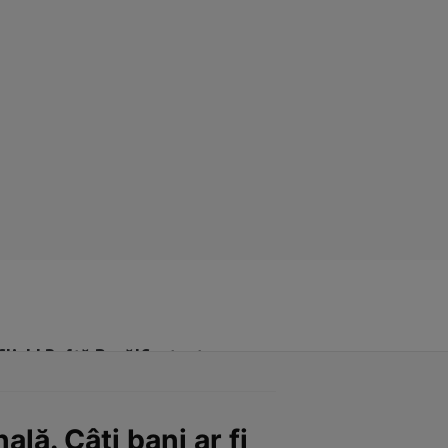
Click! Poftă Bună!
Contact
lă. Câți bani ar fi