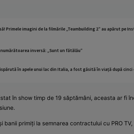
să! Primele imagini de la filmările „Teambuilding 2” au apărut pe I
 numărătoarea inversă: „Sunt un fătălău”
ispărută în apele unui lac din Italia, a fost găsită în viață după cin
stat în show timp de 19 săptămâni, aceasta ar fi î
siune.
 banii primiți la semnarea contractului cu PRO TV, 