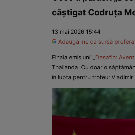
câștigat Codruța Me
America Express
Românii au talent
Survivor România
Che
13 mai 2026 15:44
Adaugă-ne ca sursă preferat
Finala emisiunii „
Desafio: Avent
Thailanda. Cu doar o săptămân
în lupta pentru trofeu: Vladimi