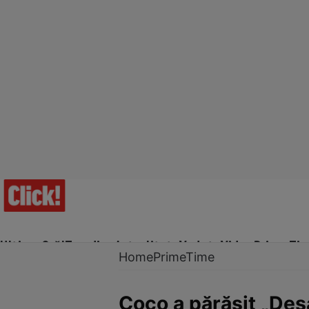
Ultima Oră!
Trending
Actualitate
Vedete
Video
Prime Ti
Home
PrimeTime
Coco a părăsit „Desa