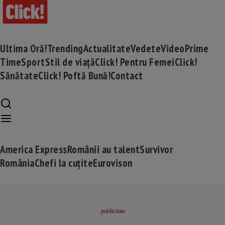
Ultima Oră!
Trending
Actualitate
Vedete
Video
Prime
Time
Sport
Stil de viață
Click! Pentru Femei
Click!
Sănătate
Click! Poftă Bună!
Contact
America Express
Românii au talent
Survivor
România
Chefi la cuțite
Eurovison