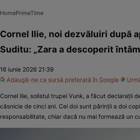
Home
PrimeTime
Cornel Ilie, noi dezvăluiri după a
Suditu: „Zara a descoperit întâm
16 iunie 2026 21:39
Adaugă-ne ca sursă preferată în Google
Urmă
Cornel Ilie, solistul trupei Vunk, a făcut declarații
căsnicie de cinci ani. Cei doi sunt părinții a doi c
responsabilitate, chiar dacă nu mai formează un c