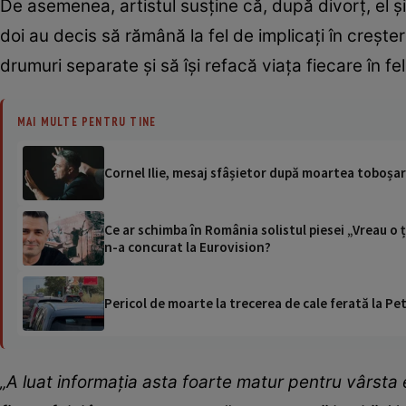
De asemenea, artistul susține că, după divorț, el și 
doi au decis să rămână la fel de implicați în creșt
drumuri separate și să își refacă viața fiecare în fel
MAI MULTE PENTRU TINE
Cornel Ilie, mesaj sfâșietor după moartea toboșaru
Ce ar schimba în România solistul piesei „Vreau o ța
n-a concurat la Eurovision?
Pericol de moarte la trecerea de cale ferată la Pet
„A luat informația asta foarte matur pentru vârsta e