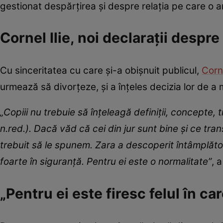
gestionat despărțirea și despre relația pe care o a
Cornel Ilie, noi declarații despre
Cu sinceritatea cu care și-a obișnuit publicul,
Corne
urmează să divorțeze, și a înțeles decizia lor de 
„Copiii nu trebuie să înțeleagă definiții, concepte,
n.red.). Dacă văd că cei din jur sunt bine și ce trans
trebuit să le spunem. Zara a descoperit întâmplăto
foarte în siguranță. Pentru ei este o normalitate”
, 
„Pentru ei este firesc felul în ca