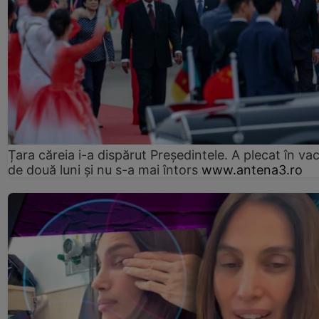
Țara căreia i-a dispărut Președintele. A plecat în va
de două luni și nu s-a mai întors
www.antena3.ro