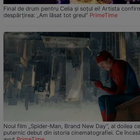
Final de drum pentru Celia și soțul ei! Artista confir
despărțirea: „Am lăsat tot greul”
PrimeTime
Noul film „Spider-Man, Brand New Day”, al doilea ce
puternic debut din istoria cinematografiei. Ce încasă
avut
PrimeTime