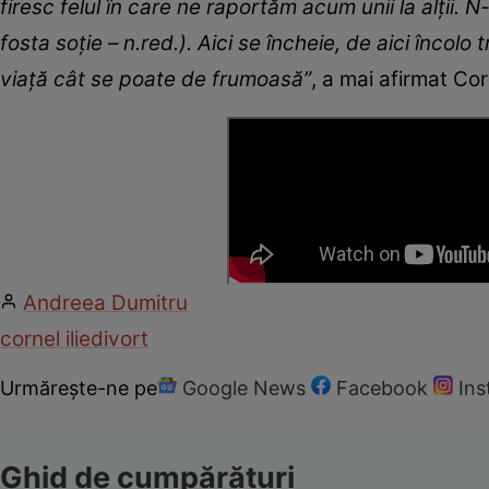
firesc felul în care ne raportăm acum unii la alții. N
fosta soție – n.red.). Aici se încheie, de aici încolo
viață cât se poate de frumoasă”
, a mai afirmat Corn
Andreea Dumitru
cornel ilie
divort
Urmărește-ne pe
Google News
Facebook
In
Ghid de cumpărături