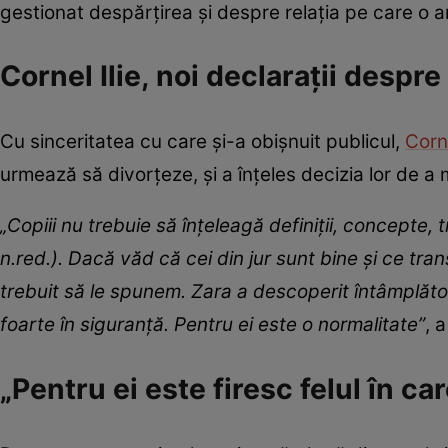
gestionat despărțirea și despre relația pe care o a
Cornel Ilie, noi declarații despre
Cu sinceritatea cu care și-a obișnuit publicul,
Corne
urmează să divorțeze, și a înțeles decizia lor de 
„Copiii nu trebuie să înțeleagă definiții, concepte,
n.red.). Dacă văd că cei din jur sunt bine și ce trans
trebuit să le spunem. Zara a descoperit întâmplăto
foarte în siguranță. Pentru ei este o normalitate”
, 
„Pentru ei este firesc felul în ca