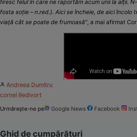
firesc felul în care ne raportăm acum unii la alții. N
fosta soție – n.red.). Aici se încheie, de aici încolo
viață cât se poate de frumoasă”
, a mai afirmat Corn
Andreea Dumitru
cornel ilie
divort
Urmărește-ne pe
Google News
Facebook
In
Ghid de cumpărături