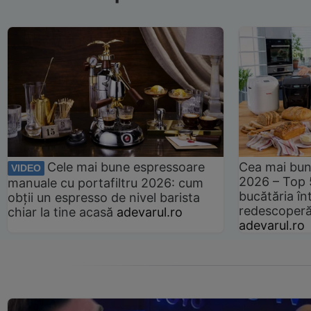
Cele mai bune espressoare
Cea mai bun
VIDEO
2026 – Top 
manuale cu portafiltru 2026: cum
bucătăria înt
obții un espresso de nivel barista
redescoperă 
chiar la tine acasă
adevarul.ro
adevarul.ro