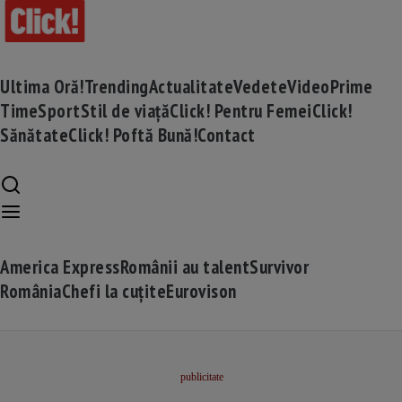
Ultima Oră!
Trending
Actualitate
Vedete
Video
Prime
Time
Sport
Stil de viață
Click! Pentru Femei
Click!
Sănătate
Click! Poftă Bună!
Contact
America Express
Românii au talent
Survivor
România
Chefi la cuțite
Eurovison