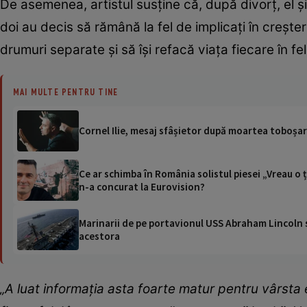
De asemenea, artistul susține că, după divorț, el și 
doi au decis să rămână la fel de implicați în creșt
drumuri separate și să își refacă viața fiecare în fel
MAI MULTE PENTRU TINE
Cornel Ilie, mesaj sfâșietor după moartea toboșaru
Ce ar schimba în România solistul piesei „Vreau o ța
n-a concurat la Eurovision?
Marinarii de pe portavionul USS Abraham Lincoln su
acestora
„A luat informația asta foarte matur pentru vârsta e