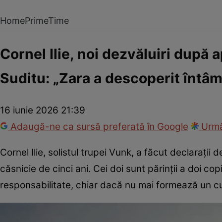
Home
PrimeTime
Cornel Ilie, noi dezvăluiri după a
Suditu: „Zara a descoperit întâm
16 iunie 2026 21:39
Adaugă-ne ca sursă preferată în Google
Urmă
Cornel Ilie, solistul trupei Vunk, a făcut declarații
căsnicie de cinci ani. Cei doi sunt părinții a doi c
responsabilitate, chiar dacă nu mai formează un c