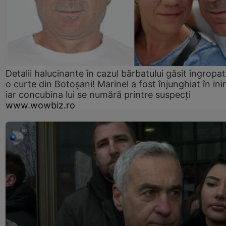
Detalii halucinante în cazul bărbatului găsit îngropat
o curte din Botoșani! Marinel a fost înjunghiat în ini
iar concubina lui se numără printre suspecți
www.wowbiz.ro