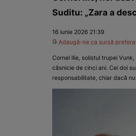
Suditu: „Zara a desc
America Express
Românii au talent
Survivor România
Che
16 iunie 2026 21:39
Adaugă-ne ca sursă preferat
Cornel Ilie, solistul trupei Vunk
căsnicie de cinci ani. Cei doi s
responsabilitate, chiar dacă n