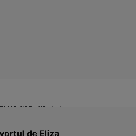
Click! Poftă Bună!
Contact
vorțul de Eliza