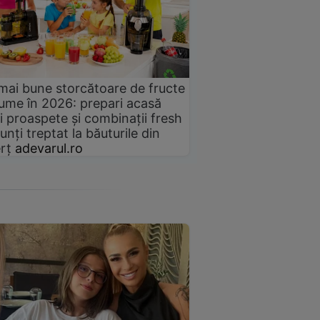
mai bune storcătoare de fructe
gume în 2026: prepari acasă
i proaspete și combinații fresh
unți treptat la băuturile din
rț
adevarul.ro