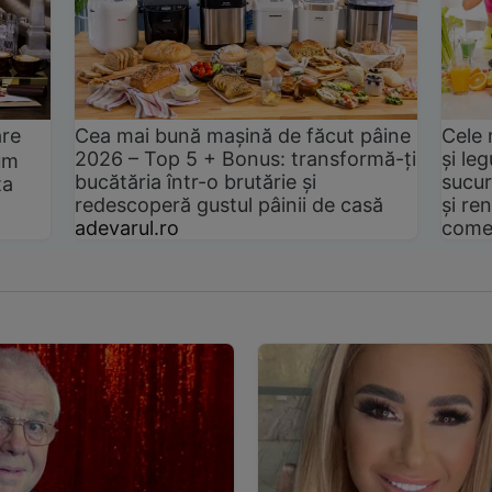
are
Cea mai bună mașină de făcut pâine
Cele 
2026 – Top 5 + Bonus: transformă-ți
și le
um
bucătăria într-o brutărie și
sucur
ta
redescoperă gustul pâinii de casă
și ren
adevarul.ro
come