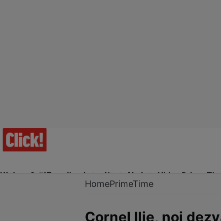
Ultima Oră!
Trending
Actualitate
Vedete
Video
Prime Ti
Home
PrimeTime
Cornel Ilie, noi dezv