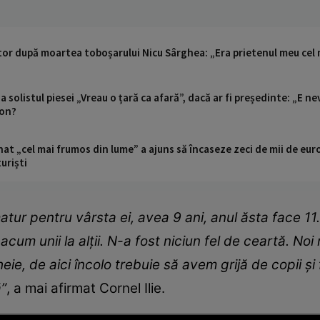
etor după moartea toboșarului Nicu Sârghea: „Era prietenul meu cel m
solistul piesei „Vreau o țară ca afară”, dacă ar fi președinte: „E nev
ion?
t „cel mai frumos din lume” a ajuns să încaseze zeci de mii de eur
turiști
atur pentru vârsta ei, avea 9 ani, anul ăsta face 11
acum unii la alții. N-a fost niciun fel de ceartă. Noi
cheie, de aici încolo trebuie să avem grijă de copii ș
”
, a mai afirmat Cornel Ilie.