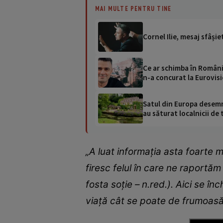
MAI MULTE PENTRU TINE
Cornel Ilie, mesaj sfâși
Ce ar schimba în România 
n-a concurat la Eurovis
Satul din Europa desemna
au săturat localnicii de 
„A luat informația asta foarte m
firesc felul în care ne raportăm 
fosta soție – n.red.). Aici se în
viață cât se poate de frumoasă