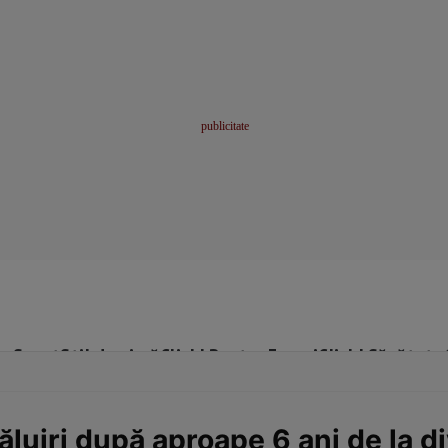
me
Sport
Stil de viață
Click! Pentru Femei
Click! Sănătate
ăluiri după aproape 6 ani de la di