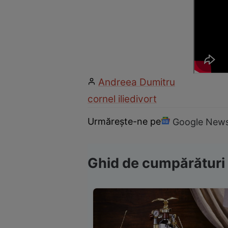
Andreea Dumitru
cornel ilie
divort
Urmărește-ne pe
Google New
Ghid de cumpărături