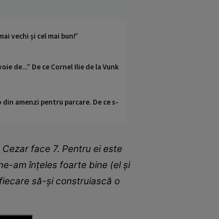
ai vechi și cel mai bun!”
oie de...” De ce Cornel Ilie de la Vunk
o din amenzi pentru parcare. De ce s-
. Cezar face 7. Pentru ei este
 ne-am înțeles foarte bine (el și
i fiecare să-și construiască o