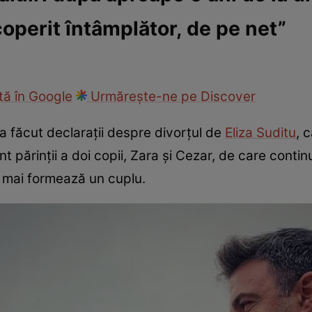
operit întâmplător, de pe net”
fi la cuțite
Eurovison
ă în Google
Urmărește-ne pe Discover
, a făcut declarații despre divorțul de
Eliza Suditu
, 
unt părinții a doi copii, Zara și Cezar, de care cont
u mai formează un cuplu.