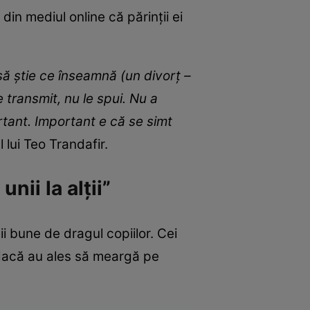
din mediul online că părinții ei
să știe ce înseamnă (un divorț –
e transmit, nu le spui. Nu a
rtant. Important e că se simt
l lui Teo Trandafir.
nii la alții”
ii bune de dragul copiilor. Cei
r dacă au ales să meargă pe