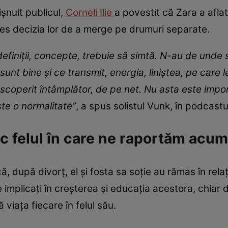
șnuit publicul,
Corneli Ilie
a povestit că Zara a aflat 
les decizia lor de a merge pe drumuri separate.
definiții, concepte, trebuie să simtă. N-au de unde 
sunt bine și ce transmit, energia, liniștea, pe care l
scoperit întâmplător, de pe net. Nu asta este impo
ste o normalitate”
, a spus solistul Vunk, în podcastu
c felul în care ne raportăm acum u
, după divorț, el și fosta sa soție au rămas în relaț
e implicați în creșterea și educația acestora, chia
 viața fiecare în felul său.