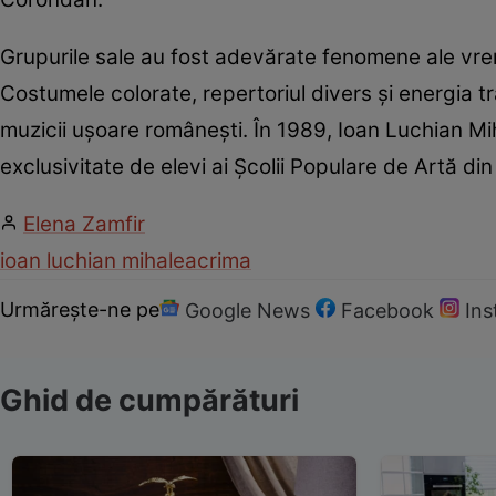
Grupurile sale au fost adevărate fenomene ale vrem
Costumele colorate, repertoriul divers și energia t
muzicii ușoare românești. În 1989, Ioan Luchian Mi
exclusivitate de elevi ai Şcolii Populare de Artă din
Elena Zamfir
ioan luchian mihalea
crima
Urmărește-ne pe
Google News
Facebook
In
Ghid de cumpărături