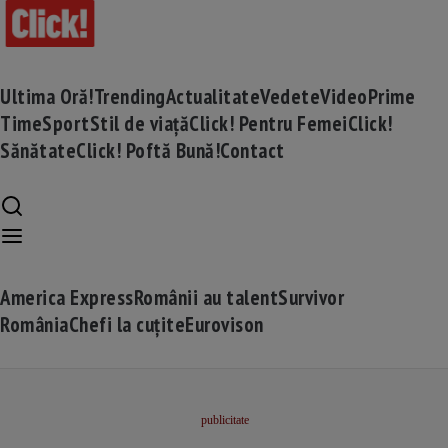
Ultima Oră!
Trending
Actualitate
Vedete
Video
Prime
Time
Sport
Stil de viață
Click! Pentru Femei
Click!
Sănătate
Click! Poftă Bună!
Contact
America Express
Românii au talent
Survivor
România
Chefi la cuțite
Eurovison