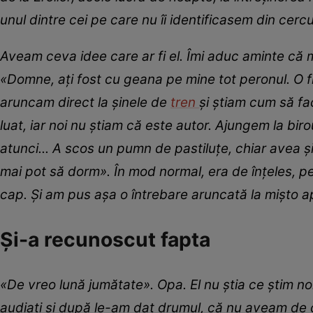
unul dintre cei pe care nu îi identificasem din cercul
Aveam ceva idee care ar fi el. Îmi aduc aminte că m
«Domne, ați fost cu geana pe mine tot peronul. O f
aruncam direct la șinele de
tren
și știam cum să fa
luat, iar noi nu știam că este autor. Ajungem la birou
atunci... A scos un pumn de pastiluțe, chiar avea și
mai pot să dorm». În mod normal, era de înțeles, pe
cap. Și am pus așa o întrebare aruncată la mișto a
Și-a recunoscut fapta
«De vreo lună jumătate». Opa. El nu știa ce știm noi.
audiați și după le-am dat drumul, că nu aveam de 