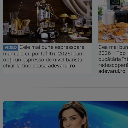
Cele mai bune espressoare
Cea mai bun
VIDEO
2026 – Top 
manuale cu portafiltru 2026: cum
bucătăria înt
obții un espresso de nivel barista
redescoperă 
chiar la tine acasă
adevarul.ro
adevarul.ro