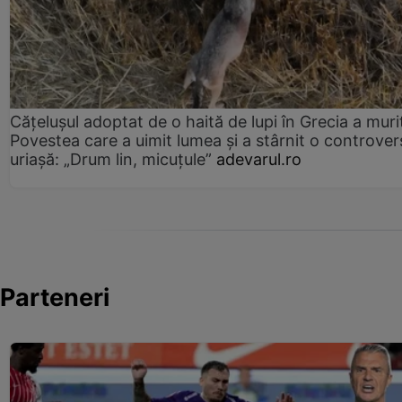
Cățelușul adoptat de o haită de lupi în Grecia a muri
Povestea care a uimit lumea și a stârnit o controver
uriașă: „Drum lin, micuțule”
adevarul.ro
Parteneri