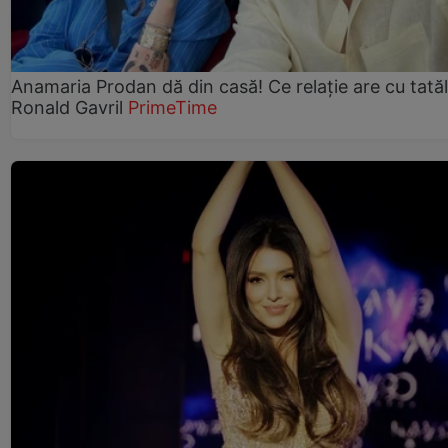
Anamaria Prodan dă din casă! Ce relație are cu tatăl 
Ronald Gavril
PrimeTime