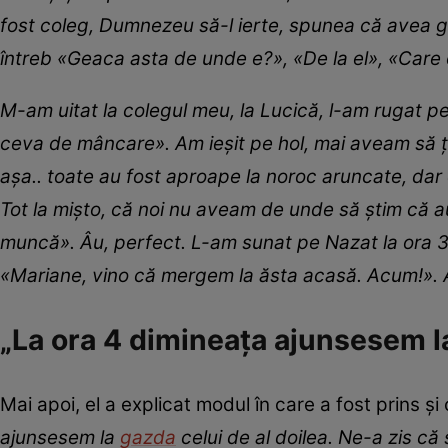
fost coleg, Dumnezeu să-l ierte, spunea că avea g
întreb «Geaca asta de unde e?», «De la el», «Care e
M-am uitat la colegul meu, la Lucică, l-am rugat pe
ceva de mâncare». Am ieșit pe hol, mai aveam să țip
așa.. toate au fost aproape la noroc aruncate, dar c
Tot la mișto, că noi nu aveam de unde să știm că au f
muncă». Âu, perfect. L-am sunat pe Nazat la ora 3 
«Mariane, vino că mergem la ăsta acasă. Acum!». A
„La ora 4 dimineața ajunsesem la
Mai apoi, el a explicat modul în care a fost prins și 
ajunsesem la
gazda
celui de al doilea. Ne-a zis că