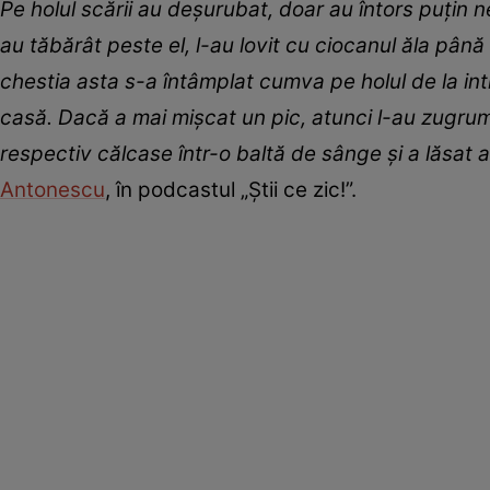
Pe holul scării au deșurubat, doar au întors puțin 
au tăbărât peste el, l-au lovit cu ciocanul ăla până 
chestia asta s-a întâmplat cumva pe holul de la intr
casă. Dacă a mai mișcat un pic, atunci l-au zugrum
respectiv călcase într-o baltă de sânge și a lăsat 
Antonescu
, în podcastul „Știi ce zic!”.