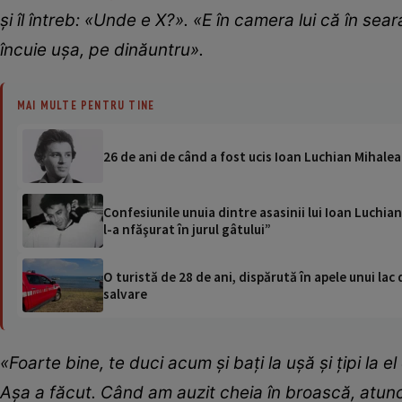
și îl întreb: «Unde e X?». «E în camera lui că în sear
încuie ușa, pe dinăuntru».
MAI MULTE PENTRU TINE
26 de ani de când a fost ucis Ioan Luchian Mihalea.
Confesiunile unuia dintre asasinii lui Ioan Luchian 
l-a nfăşurat în jurul gâtului”
O turistă de 28 de ani, dispărută în apele unui lac 
salvare
«Foarte bine, te duci acum și bați la ușă și țipi la 
Așa a făcut. Când am auzit cheia în broască, atunci 