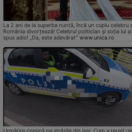
La 2 ani de la superba nuntă, încă un cuplu celebru 
România divorțează! Celebrul politician și soția lui ș
spus adio! „Da, este adevărat”
www.unica.ro
Urmărire comică pe străzile din Iași. Cum a reușit u