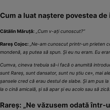
Cum a luat naștere povestea de iu
Cătălin Măruță:
„Cum v-ați cunoscut?”
Rareș Cojoc:
„Ne-am cunoscut printr-un prieten c
mondenă, aș putea să spun. Și eu nu eram. Eu eram
Cumva, cineva trebuia să-i facă o anumită introdu
sunt Rareș, sunt dansator, sunt nu știu ce», mai al
șansele cred că erau destul de slabe. Și am pus la 
la o cină amicală, și să apar și eu acolo sau să zică
Rareș: „Ne văzusem odată într-