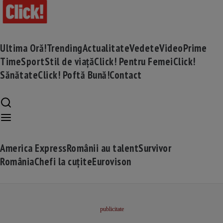
Ultima Oră!
Trending
Actualitate
Vedete
Video
Prime
Time
Sport
Stil de viață
Click! Pentru Femei
Click!
Sănătate
Click! Poftă Bună!
Contact
America Express
Românii au talent
Survivor
România
Chefi la cuțite
Eurovison