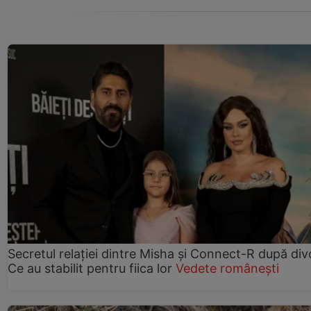
Secretul relației dintre Misha și Connect-R după div
Ce au stabilit pentru fiica lor
Vedete românești