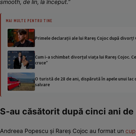
smooth, de lin, la început.”
MAI MULTE PENTRU TINE
Primele declarații ale lui Rareș Cojoc după divor
Cum i-a schimbat divorțul viața lui Rareș Cojoc. Ce
cruce”
O turistă de 28 de ani, dispărută în apele unui lac 
salvare
S-au căsătorit după cinci ani de 
Andreea Popescu și Rareș Cojoc au format un
cup