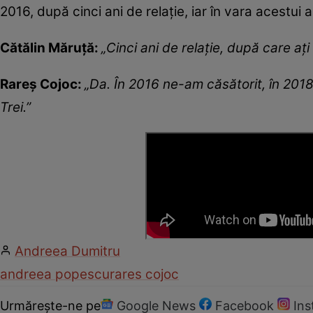
2016, după cinci ani de relație, iar în vara acestui 
Cătălin Măruță:
„Cinci ani de relație, după care ați 
Rareș Cojoc:
„Da. În 2016 ne-am căsătorit, în 2018..
Trei.”
Andreea Dumitru
andreea popescu
rares cojoc
Urmărește-ne pe
Google News
Facebook
In