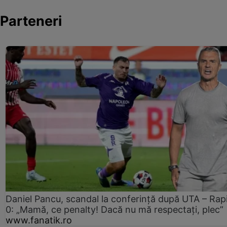
Parteneri
Daniel Pancu, scandal la conferință după UTA – Rap
0: „Mamă, ce penalty! Dacă nu mă respectați, plec”
www.fanatik.ro