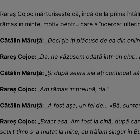
Rareș Cojoc mărturisește că, încă de la prima întâ
rămas în minte, motiv pentru care a încercat ulterior
Cătălin Măruță:
„Deci ție îți plăcuse de ea din onli
Rareș Cojoc:
„Da, ne văzusem odată într-un club, 
Cătălin Măruță:
„Și după seara aia ați continuat să.
Rareș Cojoc:
„Am rămas împreună, da.”
Cătălin Măruță:
„A fost așa, un fel de... «Bă, sunt
Rareș Cojoc:
„Exact așa. Am fost la cină, după car
scurt timp s-a mutat la mine, eu trăiam singur în Bu