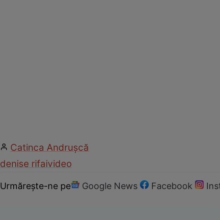
Catinca Andrușcă
denise rifai
video
Urmărește-ne pe
Google News
Facebook
In