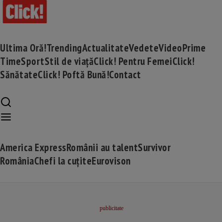
Ultima Oră!
Trending
Actualitate
Vedete
Video
Prime
Time
Sport
Stil de viață
Click! Pentru Femei
Click!
Sănătate
Click! Poftă Bună!
Contact
America Express
Românii au talent
Survivor
România
Chefi la cuțite
Eurovison