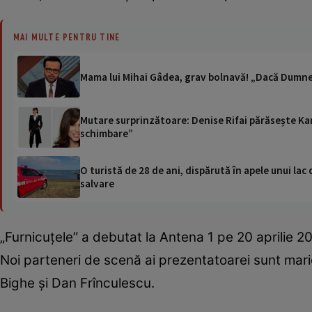
MAI MULTE PENTRU TINE
Mama lui Mihai Gâdea, grav bolnavă! „Dacă Dumneze
Mutare surprinzătoare: Denise Rifai părăsește Kan
schimbare”
O turistă de 28 de ani, dispărută în apele unui lac 
salvare
„Furnicuțele” a debutat la Antena 1 pe 20 aprilie 20
Noi parteneri de scenă ai prezentatoarei sunt mar
Bighe și Dan Frînculescu.