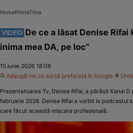
Home
PrimeTime
De ce a lăsat Denise Rifai
VIDEO
inima mea DA, pe loc”
15 iunie 2026 18:08
Adaugă-ne ca sursă preferată în Google
Urmă
Prezentatoarea Tv, Denise Rifai, a părăsit Kanal D 
februarie 2026. Denise Rifai a vorbit la podcastul l
care făcut această mișcare profesională.