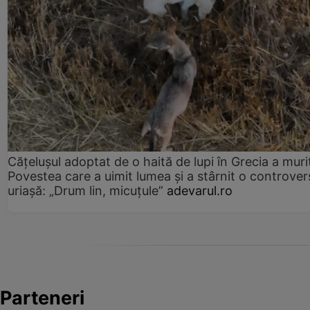
Cățelușul adoptat de o haită de lupi în Grecia a muri
Povestea care a uimit lumea și a stârnit o controver
uriașă: „Drum lin, micuțule”
adevarul.ro
Parteneri