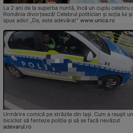
La 2 ani de la superba nuntă, încă un cuplu celebru 
România divorțează! Celebrul politician și soția lui ș
spus adio! „Da, este adevărat”
www.unica.ro
Urmărire comică pe străzile din Iași. Cum a reușit u
biciclist să fenteze poliția și să se facă nevăzut
adevarul.ro