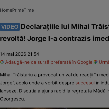
Home
PrimeTime
Declarațiile lui Mihai Tră
VIDEO
revoltă! Jorge l-a contrazis imed
14 mai 2026 21:54
Adaugă-ne ca sursă preferată în Google
Urmă
Mihai Trăistariu a provocat un val de reacții în med
Jorge”, acolo unde a vorbit despre
succesul
în ind
lanseze. Discuția a ajuns rapid la regretata Mădăli
Georgescu.