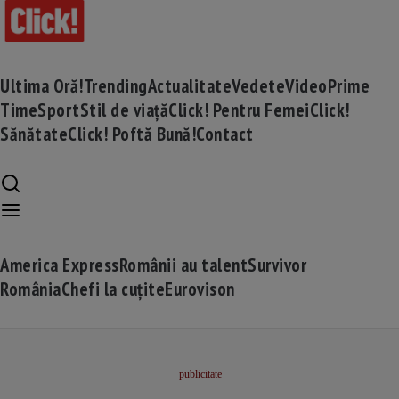
Ultima Oră!
Trending
Actualitate
Vedete
Video
Prime
Time
Sport
Stil de viață
Click! Pentru Femei
Click!
Sănătate
Click! Poftă Bună!
Contact
America Express
Românii au talent
Survivor
România
Chefi la cuțite
Eurovison