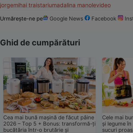
jorge
mihai traistariu
madalina manole
video
Urmărește-ne pe
Google News
Facebook
In
Ghid de cumpărături
Cea mai bună mașină de făcut pâine
Cele mai bu
2026 – Top 5 + Bonus: transformă-ți
și legume în
bucătăria într-o brutărie și
sucuri proas