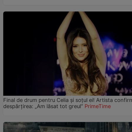
Final de drum pentru Celia și soțul ei! Artista confir
despărțirea: „Am lăsat tot greul”
PrimeTime