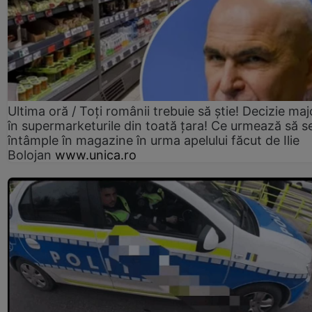
Ultima oră / Toți românii trebuie să știe! Decizie maj
în supermarketurile din toată țara! Ce urmează să s
întâmple în magazine în urma apelului făcut de Ilie
Bolojan
www.unica.ro