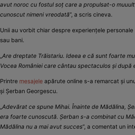
avut noroc cu fostul soț care a propulsat-o muuult.
cunoscut nimeni vreodată
”, a scris cineva.
Unii au vorbit chiar despre experiențele personale 
sau bani.
„
Are dreptate Trăistariu. Ideea e că sunt foarte mu
Vocea României care cântau spectaculos și după em
Printre
mesajele
apărute online s-a remarcat și unul
și Șerban Georgescu.
„
Adevărat ce spune Mihai. Înainte de Mădălina, 
era foarte cunoscută. Șerban s-a combinat cu Măd
Mădălina nu a mai avut succes
”, a comentat un int