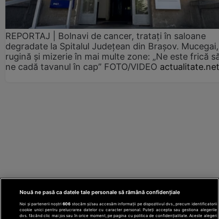
REPORTAJ | Bolnavi de cancer, tratați în saloane
degradate la Spitalul Județean din Brașov. Mucegai,
rugină și mizerie în mai multe zone: „Ne este frică s
ne cadă tavanul în cap” FOTO/VIDEO
actualitate.ne
Nouă ne pasă ca datele tale personale să rămână confidențiale
Noi și partenerii noștri
606
stocăm și/sau accesăm informații pe dispozitivul dvs., precum identificatorii
cookie unici pentru prelucrarea datelor cu caracter personal. Puteți accepta sau gestiona alegerile
dvs. făcând clic mai jos sau în orice moment, pe pagina cu politica de confidențialitate. Aceste alegeri