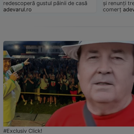
redescoperă gustul pâinii de casă
și renunți tr
adevarul.ro
comerț
adev
#Exclusiv Click!