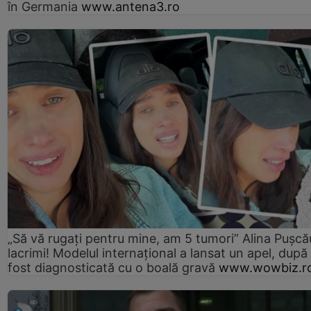
în Germania
www.antena3.ro
„Să vă rugați pentru mine, am 5 tumori” Alina Pușcău
lacrimi! Modelul internațional a lansat un apel, după
fost diagnosticată cu o boală gravă
www.wowbiz.r