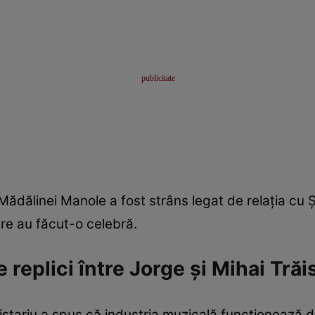
 Mădălinei Manole a fost strâns legat de relația cu
re au făcut-o celebră.
replici între Jorge și Mihai Trăi
ăistariu a spus că industria muzicală funcționează d