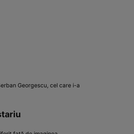
 Șerban Georgescu, cel care i-a
stariu
iferit față de imaginea