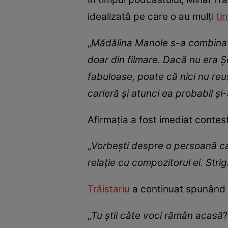
idealizată pe care o au mulți
tin
„
Mădălina Manole s-a combinat c
doar din filmare. Dacă nu era Ș
fabuloase, poate că nici nu re
carieră și atunci ea probabil și
Afirmația a fost imediat contes
„
Vorbești despre o persoană care
relație cu compozitorul ei. Strig
Trăistariu
a continuat spunând c
„
Tu știi câte voci rămân acasă
?