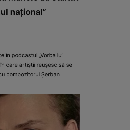
tul național”
te în podcastul „Vorba lu’
în care artiștii reușesc să se
a cu compozitorul Șerban