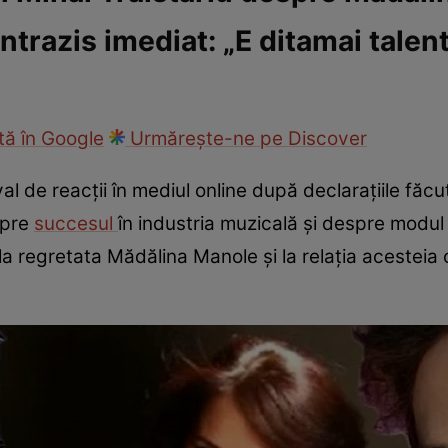
ontrazis imediat: „E ditamai talen
fi la cuțite
Eurovison
ă în Google
Urmărește-ne pe Discover
al de reacții în mediul online după declarațiile făcu
spre
succesul
în industria muzicală și despre modul 
 la regretata Mădălina Manole și la relația acestei