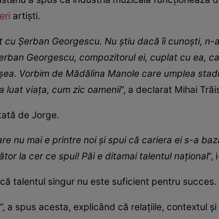
eri
artiști.
u Șerban Georgescu. Nu știu dacă îi cunoști, n-ai 
erban Georgescu, compozitorul ei, cuplat cu ea, ca
ușea. Vorbim de Mădălina Manole care umplea stadi
-a luat viața, cum zic oamenii
”, a declarat Mihai Trăi
tată de Jorge.
 nu mai e printre noi și spui că cariera ei s-a baza
ător la cer ce spui! Păi e ditamai talentul național
”,
ă talentul singur nu este suficient pentru succes.
”, a spus acesta, explicând că relațiile, contextul ș