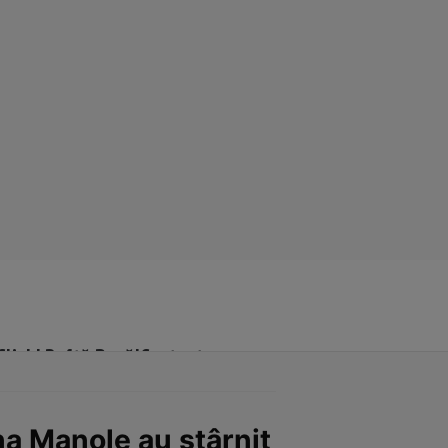
Click! Poftă Bună!
Contact
na Manole au stârnit