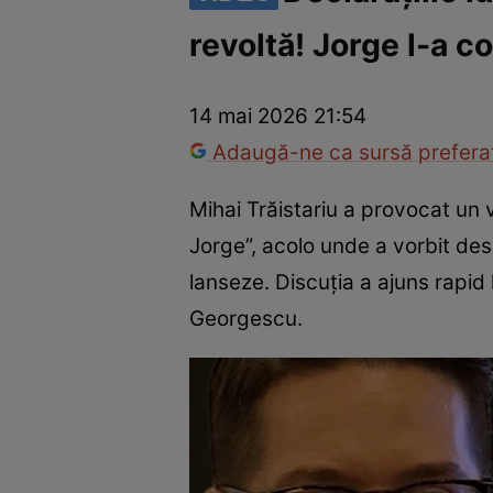
revoltă! Jorge l-a c
America Express
Românii au talent
Survivor România
Che
14 mai 2026 21:54
Adaugă-ne ca sursă preferat
Mihai Trăistariu a provocat un v
Jorge”, acolo unde a vorbit de
lanseze. Discuția a ajuns rapid
Georgescu.