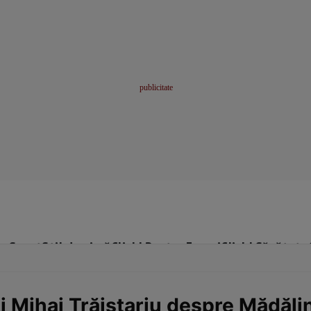
me
Sport
Stil de viață
Click! Pentru Femei
Click! Sănătate
ui Mihai Trăistariu despre Mădăli