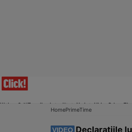
Ultima Oră!
Trending
Actualitate
Vedete
Video
Prime Ti
Home
PrimeTime
Declarațiile l
VIDEO