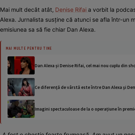
Mai mult decât atât,
Denise Rifai
a vorbit la podca
Alexa. Jurnalista susține că atunci se afla într-un m
emisiunea sa să fie chiar Dan Alexa.
MAI MULTE PENTRU TINE
Dan Alexa și Denise Rifai, cel mai nou cuplu din s
Ce diferenţă de vârstă este între Dan Alexa şi Den
Imagini spectaculoase de la o operațiune în premie
„A fost o chestie foarte frumoasă. Am avut un neca