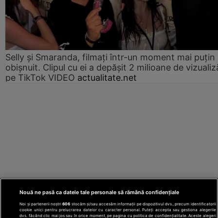
Selly și Smaranda, filmați într-un moment mai puțin
obișnuit. Clipul cu ei a depășit 2 milioane de vizualiz
pe TikTok VIDEO
actualitate.net
Nouă ne pasă ca datele tale personale să rămână confidențiale
Noi și partenerii noștri
606
stocăm și/sau accesăm informații pe dispozitivul dvs., precum identificatorii
cookie unici pentru prelucrarea datelor cu caracter personal. Puteți accepta sau gestiona alegerile
dvs. făcând clic mai jos sau în orice moment, pe pagina cu politica de confidențialitate. Aceste alegeri