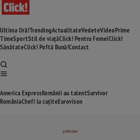
Ultima Oră!
Trending
Actualitate
Vedete
Video
Prime
Time
Sport
Stil de viață
Click! Pentru Femei
Click!
Sănătate
Click! Poftă Bună!
Contact
America Express
Românii au talent
Survivor
România
Chefi la cuțite
Eurovison