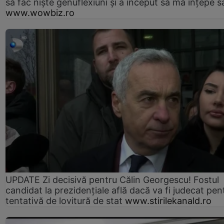
să fac niște genuflexiuni și a început să mă înțepe s
www.wowbiz.ro
UPDATE Zi decisivă pentru Călin Georgescu! Fostul
candidat la prezidențiale află dacă va fi judecat pen
tentativă de lovitură de stat
www.stirilekanald.ro