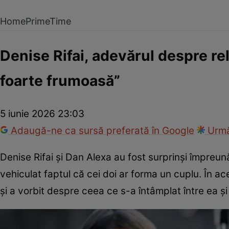
Home
PrimeTime
Denise Rifai, adevărul despre rel
foarte frumoasă”
5 iunie 2026 23:03
Adaugă-ne ca sursă preferată în Google
Urmă
Denise Rifai și Dan Alexa au fost surprinși împreună
vehiculat faptul că cei doi ar forma un cuplu. În a
și a vorbit despre ceea ce s-a întâmplat între ea ș