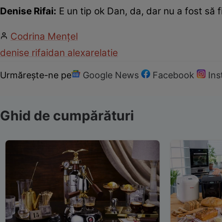
Denise Rifai:
E un tip ok Dan, da, dar nu a fost să f
Codrina Mențel
denise rifai
dan alexa
relatie
Urmărește-ne pe
Google News
Facebook
In
Ghid de cumpărături