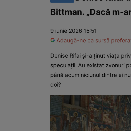
Bittman. „Dacă m-ar 
America Express
Românii au talent
Survivor România
Che
9 iunie 2026 15:51
Adaugă-ne ca sursă preferat
Denise Rifai și-a ținut viața pr
speculații. Au existat zvonuri p
până acum niciunul dintre ei n
doi?