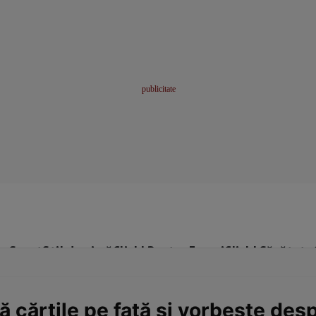
me
Sport
Stil de viață
Click! Pentru Femei
Click! Sănătate
ă cărțile pe față și vorbește des