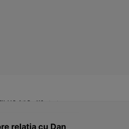
Click! Poftă Bună!
Contact
pre relația cu Dan