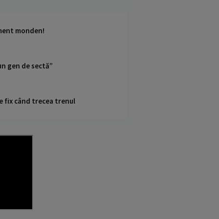
niment monden!
-un gen de sectă”
e fix când trecea trenul