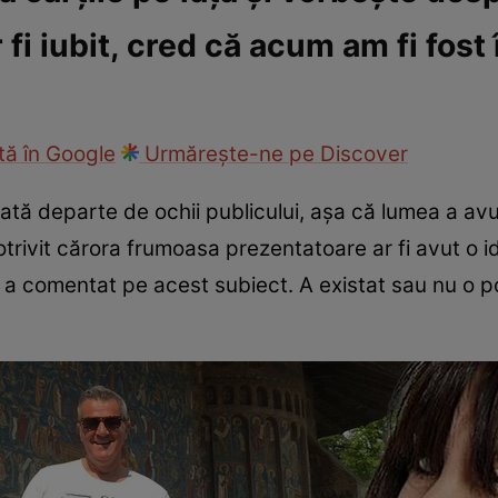
fi iubit, cred că acum am fi fos
fi la cuțite
Eurovison
ă în Google
Urmărește-ne pe Discover
ivată departe de ochii publicului, așa că lumea a av
otrivit cărora frumoasa prezentatoare ar fi avut o id
u a comentat pe acest subiect. A existat sau nu o p