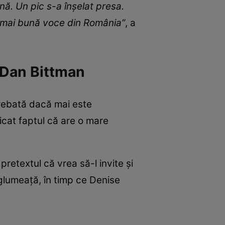
nă. Un pic s-a înșelat presa.
a mai bună voce din România”
, a
e Dan Bittman
trebată dacă mai este
licat faptul că are o mare
retextul că vrea să-l invite și
 glumeață, în timp ce Denise