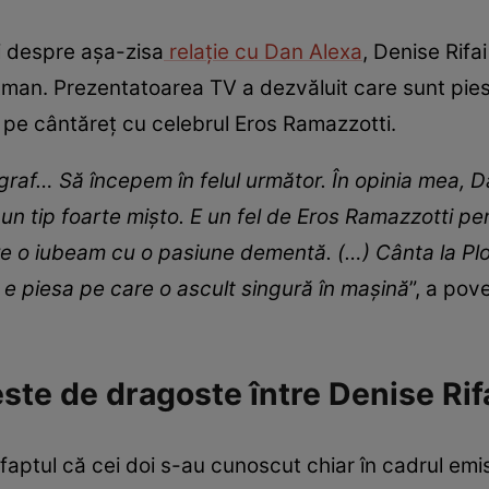
i despre așa-zisa
relație cu Dan Alexa
, Denise Rifai
ttman. Prezentatoarea TV a dezvăluit care sunt pies
t pe cântăreț cu celebrul Eros Ramazzotti.
ograf… Să începem în felul următor. În opinia mea,
un tip foarte mișto. E un fel de Eros Ramazzotti pe
e o iubeam cu o pasiune dementă. (…) Cânta la Ploi
 e piesa pe care o ascult singură în mașină
”, a pov
ste de dragoste între Denise Rif
ptul că cei doi s-au cunoscut chiar în cadrul emisiu