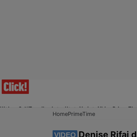
Ultima Oră!
Trending
Actualitate
Vedete
Video
Prime Ti
Home
PrimeTime
Denise Rifai d
VIDEO