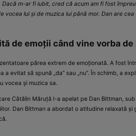
 Dacă m-ar fi iubit, cred că acum am fi fost împreu
e vocea lui și de muzica lui până mor. Dan are ce
șită de emoții când vine vorba d
ezentatoare părea extrem de emoționată. A fost în
a a evitat să spună „da” sau „nu”. În schimb, a exp
ru vocea și muzica sa.
care Cătălin Măruță l-a apelat pe Dan Bittman, sub p
iitor. Dan Bittman a abordat o atitudine relaxată și
că.