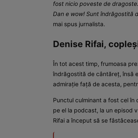
fost nicio poveste de dragoste.
Dan e wow! Sunt îndrăgostită d
mai spus jurnalista.
Denise Rifai, cople
În tot acest timp, frumoasa pr
îndrăgostită de cântăreț, însă e
admirație față de acesta, pent
Punctul culminant a fost cel în 
pe el la podcast, la un episod v
Rifai a început să se fâstâceas