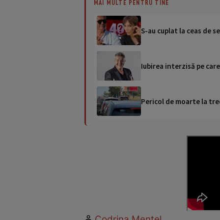
MAI MULTE PENTRU TINE
S-au cuplat la ceas de 
Iubirea interzisă pe car
Pericol de moarte la tre
Codrina Mențel