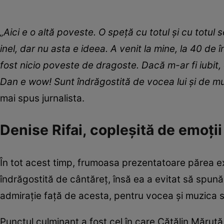
„Aici e o altă poveste. O speță cu totul și cu totu
inel, dar nu asta e ideea. A venit la mine, la 40 de în
fost nicio poveste de dragoste. Dacă m-ar fi iubit,
Dan e wow! Sunt îndrăgostită de vocea lui și de m
mai spus jurnalista.
Denise Rifai, copleșită de emoți
În tot acest timp, frumoasa prezentatoare părea e
îndrăgostită de cântăreț, însă ea a evitat să spună
admirație față de acesta, pentru vocea și muzica s
Punctul culminant a fost cel în care Cătălin Măruță 