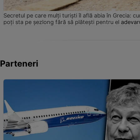
Secretul pe care mulți turiști îl află abia în Grecia: c
poți sta pe șezlong fără să plătești pentru el
adevaru
Parteneri