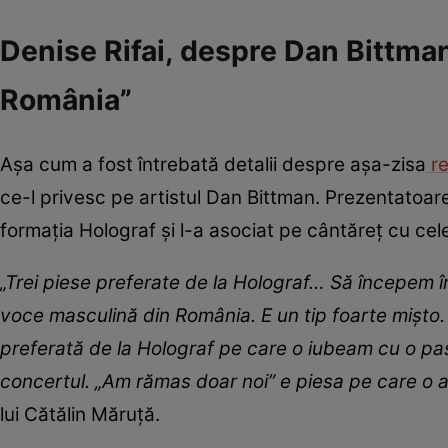
Denise Rifai, despre Dan Bittma
România”
Așa cum a fost întrebată detalii despre așa-zisa
re
ce-l privesc pe artistul Dan Bittman. Prezentatoare
formația Holograf și l-a asociat pe cântăreț cu cel
„Trei piese preferate de la Holograf… Să începem î
voce masculină din România. E un tip foarte mișto.
preferată de la Holograf pe care o iubeam cu o pas
concertul. „Am rămas doar noi” e piesa pe care o a
lui Cătălin Măruță.