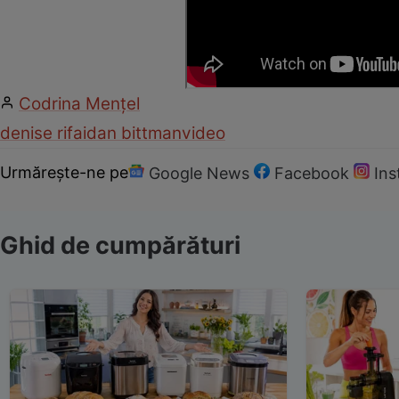
Codrina Mențel
denise rifai
dan bittman
video
Urmărește-ne pe
Google News
Facebook
In
Ghid de cumpărături