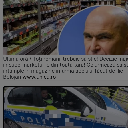
Ultima oră / Toți românii trebuie să știe! Decizie maj
în supermarketurile din toată țara! Ce urmează să s
întâmple în magazine în urma apelului făcut de Ilie
Bolojan
www.unica.ro