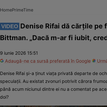
Home
PrimeTime
Denise Rifai dă cărțile pe 
VIDEO
Bittman. „Dacă m-ar fi iubit, cr
9 iunie 2026 15:51
Adaugă-ne ca sursă preferată în Google
Urmă
Denise Rifai și-a ținut viața privată departe de och
speculații. Au existat zvonuri potrivit cărora frumo
până acum niciunul dintre ei nu a comentat pe aces
doi?