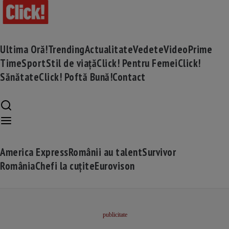
Ultima Oră!
Trending
Actualitate
Vedete
Video
Prime
Time
Sport
Stil de viață
Click! Pentru Femei
Click!
Sănătate
Click! Poftă Bună!
Contact
America Express
Românii au talent
Survivor
România
Chefi la cuțite
Eurovison