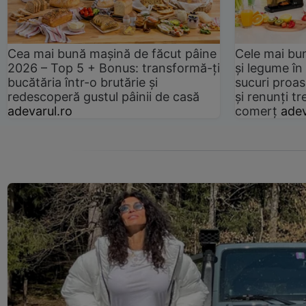
Cea mai bună mașină de făcut pâine
Cele mai bu
2026 – Top 5 + Bonus: transformă-ți
și legume în
bucătăria într-o brutărie și
sucuri proas
redescoperă gustul pâinii de casă
și renunți tr
adevarul.ro
comerț
adev