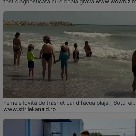
fost diagnosticată cu o boală gravă
www.wowbiz.r
Femeie lovită de trăsnet când făcea plajă: „Soțul ei..
www.stirilekanald.ro