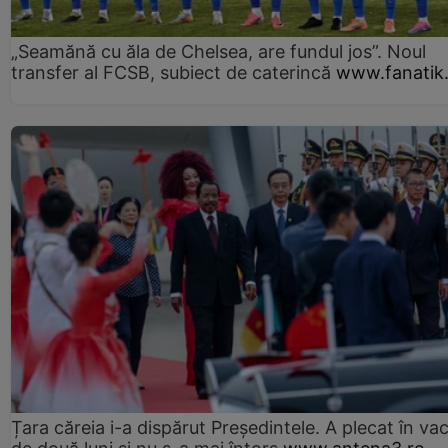
„Seamănă cu ăla de Chelsea, are fundul jos”. Noul
transfer al FCSB, subiect de caterincă
www.fanatik
Țara căreia i-a dispărut Președintele. A plecat în va