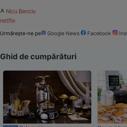
Nicu Banciu
netflix
Urmărește-ne pe
Google News
Facebook
In
Ghid de cumpărături