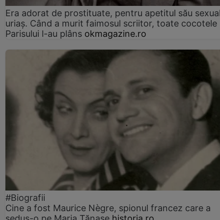
Era adorat de prostituate, pentru apetitul său sexua
uriaș. Când a murit faimosul scriitor, toate cocotele
Parisului l-au plâns
okmagazine.ro
#Biografii
Cine a fost Maurice Nègre, spionul francez care a
sedus-o pe Maria Tănase
historia.ro