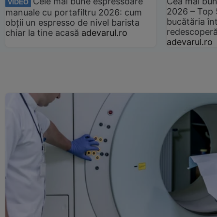
Cele mai bune espressoare
Cea mai bun
VIDEO
2026 – Top 
manuale cu portafiltru 2026: cum
bucătăria înt
obții un espresso de nivel barista
redescoperă 
chiar la tine acasă
adevarul.ro
adevarul.ro