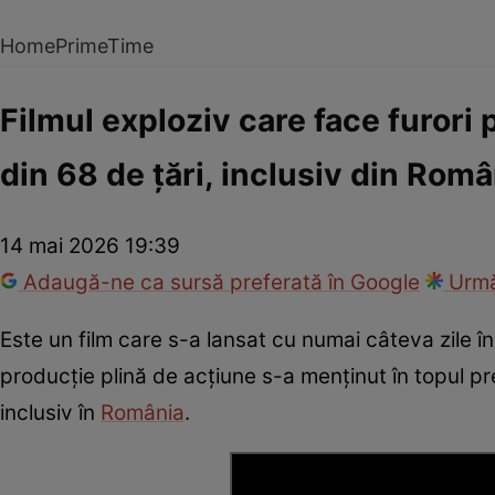
Home
PrimeTime
Filmul exploziv care face furori p
din 68 de țări, inclusiv din Româ
14 mai 2026 19:39
Adaugă-ne ca sursă preferată în Google
Urmă
Este un film care s-a lansat cu numai câteva zile î
producție plină de acțiune s-a menținut în topul pr
inclusiv în
România
.