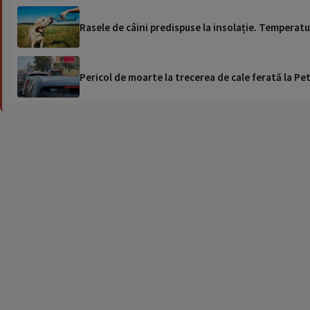
Rasele de câini predispuse la insolație. Temperatu
Pericol de moarte la trecerea de cale ferată la Pet