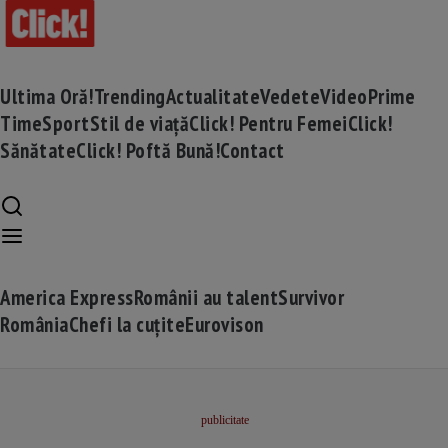
Ultima Oră!
Trending
Actualitate
Vedete
Video
Prime
Time
Sport
Stil de viață
Click! Pentru Femei
Click!
Sănătate
Click! Poftă Bună!
Contact
America Express
Românii au talent
Survivor
România
Chefi la cuțite
Eurovison