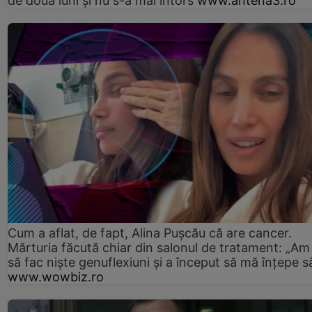
de două luni și nu s-a mai întors
www.antena3.ro
Cum a aflat, de fapt, Alina Pușcău că are cancer.
Mărturia făcută chiar din salonul de tratament: „Am
să fac niște genuflexiuni și a început să mă înțepe s
www.wowbiz.ro