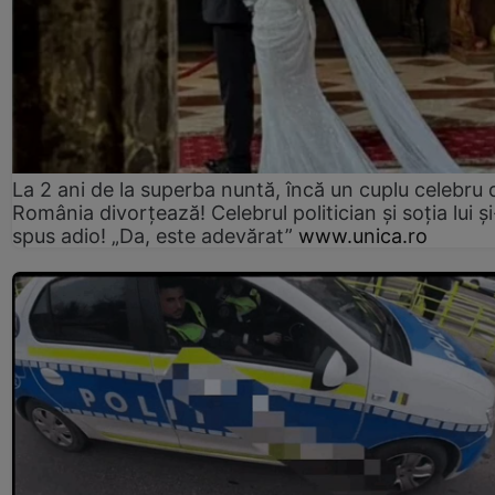
La 2 ani de la superba nuntă, încă un cuplu celebru 
România divorțează! Celebrul politician și soția lui ș
spus adio! „Da, este adevărat”
www.unica.ro