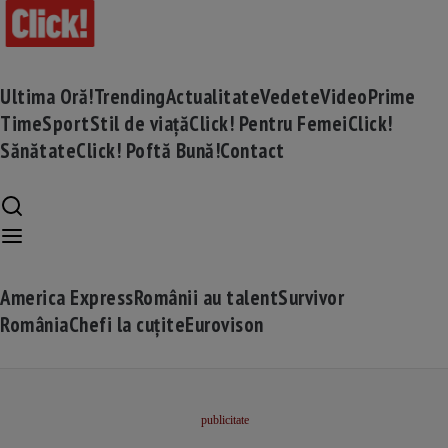
Ultima Oră!
Trending
Actualitate
Vedete
Video
Prime
Time
Sport
Stil de viață
Click! Pentru Femei
Click!
Sănătate
Click! Poftă Bună!
Contact
America Express
Românii au talent
Survivor
România
Chefi la cuțite
Eurovison