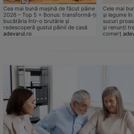
Cea mai bună mașină de făcut pâine
Cele mai bu
2026 – Top 5 + Bonus: transformă-ți
și legume în
bucătăria într-o brutărie și
sucuri proas
redescoperă gustul pâinii de casă
și renunți tr
adevarul.ro
comerț
adev