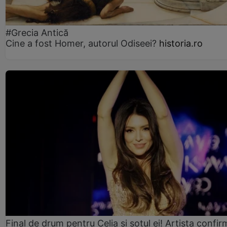
#Grecia Antică
Cine a fost Homer, autorul Odiseei?
historia.ro
Final de drum pentru Celia și soțul ei! Artista confir