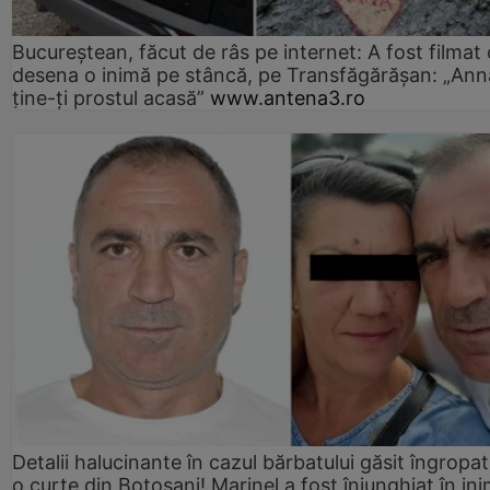
Bucureștean, făcut de râs pe internet: A fost filmat
desena o inimă pe stâncă, pe Transfăgărășan: „Ann
ține-ți prostul acasă”
www.antena3.ro
Detalii halucinante în cazul bărbatului găsit îngropat
o curte din Botoșani! Marinel a fost înjunghiat în ini