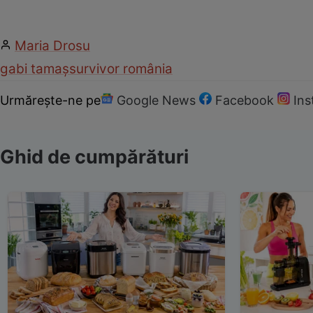
Maria Drosu
gabi tamaș
survivor românia
Urmărește-ne pe
Google News
Facebook
In
Ghid de cumpărături