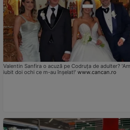
Valentin Sanfira o acuză pe Codruța de adulter? 'A
iubit doi ochi ce m-au înșelat!'
www.cancan.ro