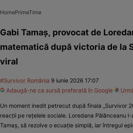
Home
PrimeTime
Gabi Tamaș, provocat de Loredan
matematică după victoria de la 
viral
#Survivor România
9 iunie 2026 17:07
Adaugă-ne ca sursă preferată în Google
Urmă
Un moment inedit petrecut după finala „Survivor 20
reacții pe rețelele sociale. Loredana Pălănceanu l-
Tamaș, să rezolve o ecuație simplă, iar întregul episo