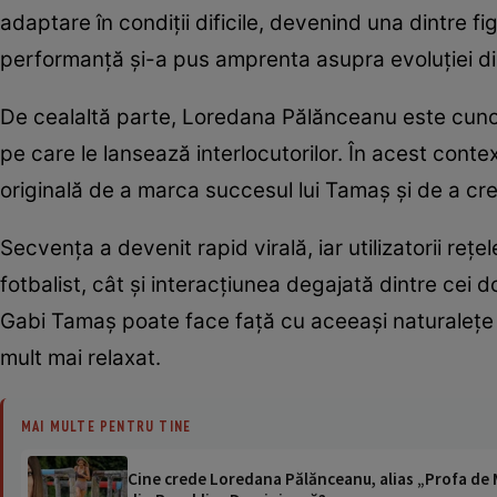
adaptare în condiții dificile, devenind una dintre fi
performanță și-a pus amprenta asupra evoluției din
De cealaltă parte, Loredana Pălănceanu este cunos
pe care le lansează interlocutorilor. În acest cont
originală de a marca succesul lui Tamaș și de a cr
Secvența a devenit rapid virală, iar utilizatorii reț
fotbalist, cât și interacțiunea degajată dintre cei 
Gabi Tamaș poate face față cu aceeași naturalețe at
mult mai relaxat.
MAI MULTE PENTRU TINE
Cine crede Loredana Pălănceanu, alias „Profa de M