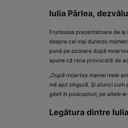
Iulia Pârlea, dezvăl
Frumoasa prezentatoare de la PR
despre cel mai dureros moment al
pună pe picioare după moartea 
spune că rana provocată de ac
„După moartea mamei mele am av
mă ajut singură. Și atunci cum 
găsit în podcasturi, pe altele le
Legătura dintre Iuli