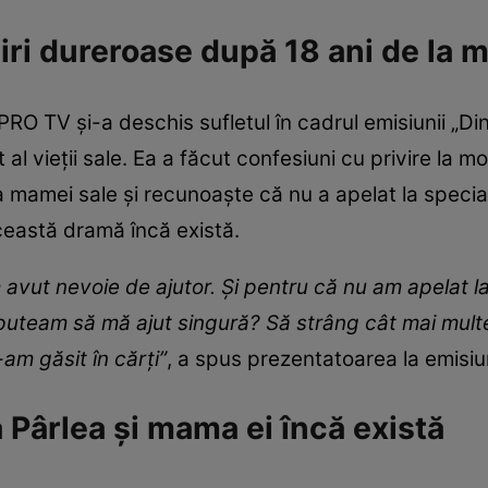
uiri dureroase după 18 ani de la
O TV și-a deschis sufletul în cadrul emisiunii „Din
 vieții sale. Ea a făcut confesiuni cu privire la mo
mamei sale și recunoaște că nu a apelat la speciali
eastă dramă încă există.
ut nevoie de ajutor. Și pentru că nu am apelat la
puteam să mă ajut singură? Să strâng cât mai multe
-am găsit în cărți”
, a spus prezentatoarea la emisiu
a Pârlea și mama ei încă există