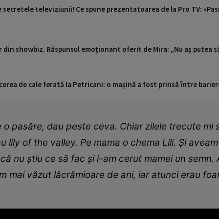
re secretele televiziunii! Ce spune prezentatoarea de la Pro TV: «P
din showbiz. Răspunsul emoționant oferit de Mira: „Nu aș putea s
cerea de cale ferată la Petricani: o mașină a fost prinsă între barier
o pasăre, dau peste ceva. Chiar zilele trecute mi s
u lily of the valley. Pe mama o chema Lili. Și avea
 că nu știu ce să fac și i-am cerut mamei un semn. A
 am mai văzut lăcrămioare de ani, iar atunci erau fo