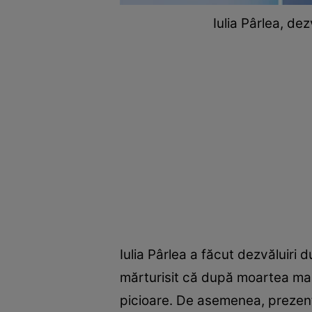
Iulia Pârlea, de
Iulia Pârlea a făcut dezvăluiri 
mărturisit că după moartea mame
picioare. De asemenea, prezent