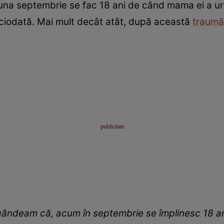
luna septembrie se fac 18 ani de când mama ei a urc
niciodată. Mai mult decât atât, după această
traum
gândeam că, acum în septembrie se împlinesc 18 ani