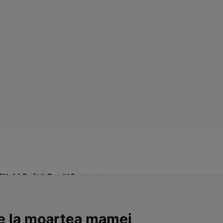
Click! Poftă Bună!
Contact
 de la moartea mamei