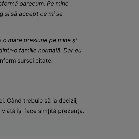
ransformă oarecum. Pe mine
g și să accept ce mi se
 o mare presiune pe mine și
dintr-o familie normală. Dar eu
onform sursei citate.
. Când trebuie să ia decizii,
viață își face simțită prezența.