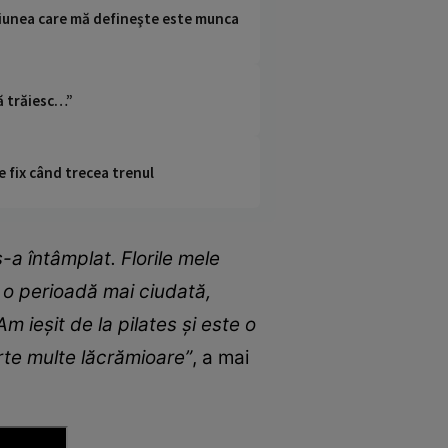
asiunea care mă defineşte este munca
ă trăiesc…”
e fix când trecea trenul
-a întâmplat. Florile mele
m o perioadă mai ciudată,
m ieșit de la pilates și este o
arte multe lăcrămioare”
, a mai