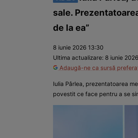
sale. Prezentatoare
America Express
Românii au talent
Survivor România
Che
de la ea”
8 iunie 2026 13:30
Ultima actualizare:
8 iunie 202
Adaugă-ne ca sursă preferat
Iulia Pârlea, prezentatoarea me
povestit ce face pentru a se si