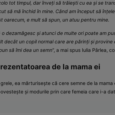
olo tot timpul, dar înveți să trăiești cu ea și se t
cut să mă închid în mine. Când am început să înțele
st oarecum, e mult să spun, un atuu pentru mine.
 o dezamăgesc și atunci de multe ori poate am pus
t decât un copil normal care are părinți și provine 
 spun să îmi dea un semn
”, a mai spus Iulia Pârlea, c
rezentatoarea de la mama ei
 grele, ea mărturisește că cere semne de la mama ei
ovestește și modurile prin care femeia care i-a dat 