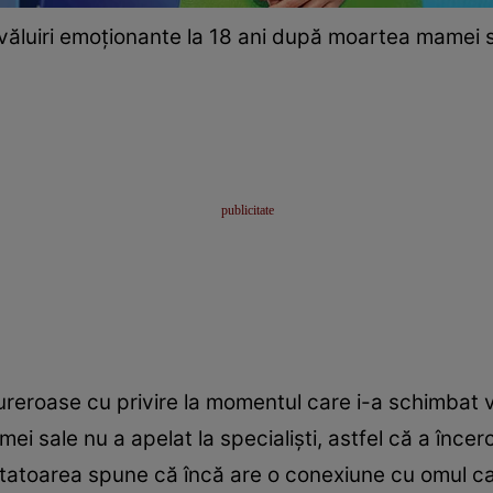
zvăluiri emoționante la 18 ani după moartea mamei s
dureroase cu privire la momentul care i-a schimbat v
i sale nu a apelat la specialiști, astfel că a înce
atoarea spune că încă are o conexiune cu omul car