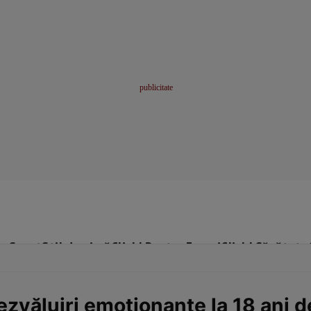
me
Sport
Stil de viață
Click! Pentru Femei
Click! Sănătate
 dezvăluiri emoționante la 18 ani