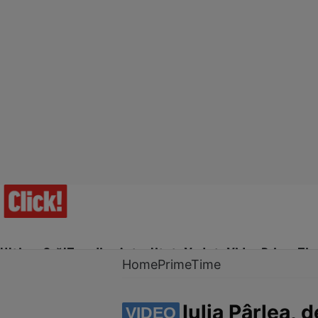
Ultima Oră!
Trending
Actualitate
Vedete
Video
Prime Ti
Home
PrimeTime
Iulia Pârlea,
VIDEO