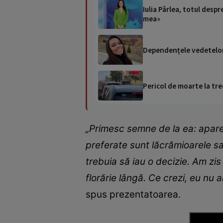
Iulia Pârlea, totul desp
mea»
Dependențele vedetelor 
Pericol de moarte la tre
„Primesc semne de la ea: apare 
preferate sunt lăcrămioarele sa
trebuia să iau o decizie. Am zis
florărie lângă. Ce crezi, eu nu
spus prezentatoarea.