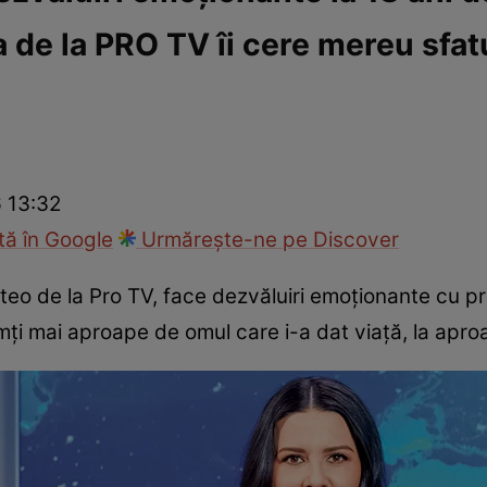
a de la PRO TV îi cere mereu sfa
fi la cuțite
Eurovison
6 13:32
ă în Google
Urmărește-ne pe Discover
teo de la Pro TV, face dezvăluiri emoționante cu p
mți mai aproape de omul care i-a dat viață, la apro