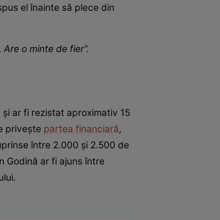
 spus el înainte să plece din
Are o minte de fier”.
și ar fi rezistat aproximativ 15
e privește
partea financiară
,
cuprinse între 2.000 și 2.500 de
n Godină ar fi ajuns între
lui.