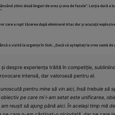
âncând zilnic două linguri de orez și una de fasole”. Lecția dură a l
t”
or care a rupt tăcerea după eliminare! Atac dur și acuzații explozive
ncă o vizită la urgențe în SUA: „Dacă vă așteptați la vreo sumă de a
 și despre experiența trăită în competiție, sublinii
provocare intensă, dar valoroasă pentru el.
cunoscută pentru mine să vin aici, însă trebuie să
obiectiv pe care mi l-am setat este unificarea, obie
 reușit să ajung până aici. În același timp mă decl
pe care n-am câștigat-o niciodată, dar pe care iat