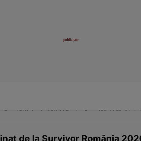
me
Sport
Stil de viață
Click! Pentru Femei
Click! Sănătate
inat de la Survivor România 2026