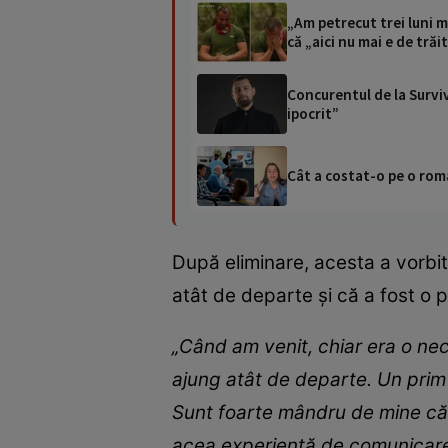
„Am petrecut trei luni m
că „aici nu mai e de trăi
Concurentul de la Surviv
ipocrit”
Cât a costat-o pe o româ
După eliminare, acesta a vorbit
atât de departe și că a fost o 
„Când am venit, chiar era o ne
ajung atât de departe. Un prim 
Sunt foarte mândru de mine că am
acea experiență de comunicare 