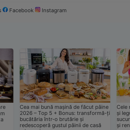
s
Facebook
Instagram
are
Cea mai bună mașină de făcut pâine
Cele 
2026 – Top 5 + Bonus: transformă-ți
și le
um
bucătăria într-o brutărie și
sucur
ta
redescoperă gustul pâinii de casă
și ren