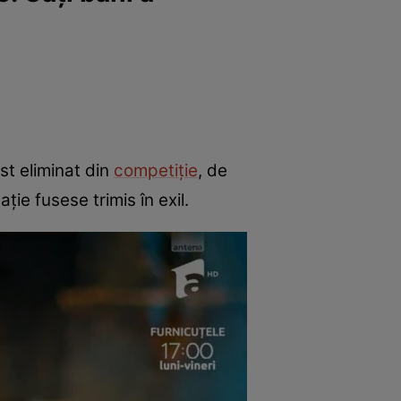
st eliminat din
competiție
, de
ie fusese trimis în exil.