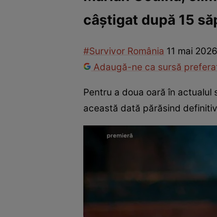
câștigat după 15 să
America Express
Românii au talent
Survivor România
Che
#Survivor România
11 mai 2026
Adaugă-ne ca sursă preferat
Pentru a doua oară în actualul
această dată părăsind definitiv 