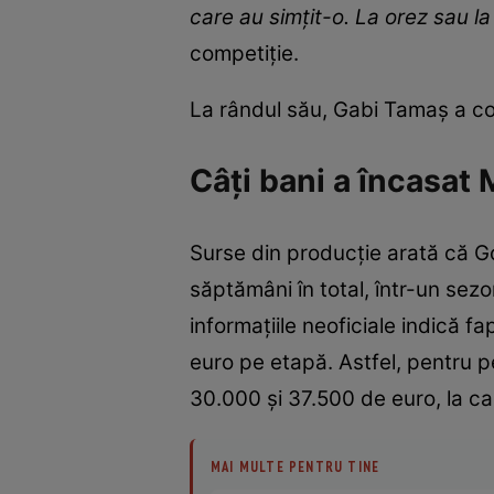
care au simțit-o. La orez sau 
competiție.
La rândul său, Gabi Tamaș a c
Câți bani a încasat
Surse din producție arată că God
săptămâni în total, într-un se
informațiile neoficiale indică f
euro pe etapă. Astfel, pentru pe
30.000 și 37.500 de euro, la c
MAI MULTE PENTRU TINE