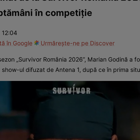
ptămâni în competiție
fi la cuțite
Eurovison
 12:04
ă în Google
Urmărește-ne pe Discover
 sezon „Survivor România 2026”, Marian Godină a fo
show-ul difuzat de Antena 1, după ce în prima situaț