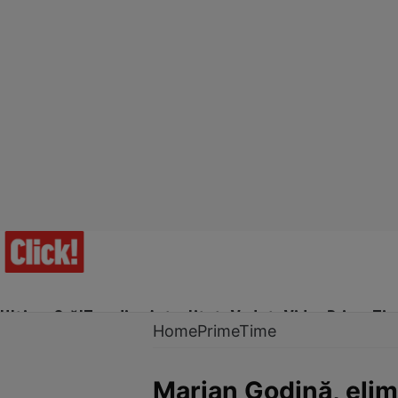
Ultima Oră!
Trending
Actualitate
Vedete
Video
Prime Ti
Home
PrimeTime
Marian Godină, elim