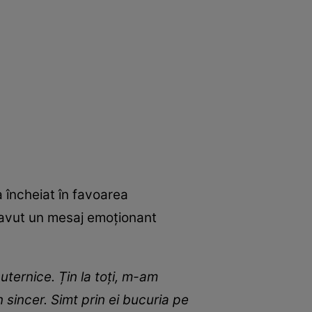
a încheiat în favoarea
a avut un mesaj emoționant
 puternice. Țin la toți, m-am
sincer. Simt prin ei bucuria pe