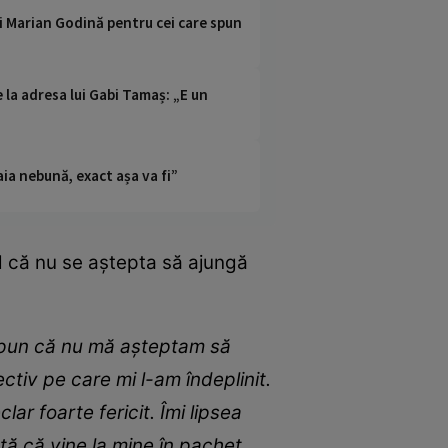
ui Marian Godină pentru cei care spun
 la adresa lui Gabi Tamaș: „E un
ia nebună, exact așa va fi”
nd că nu se aștepta să ajungă
 spun că nu mă așteptam să
ctiv pe care mi l-am îndeplinit.
ar foarte fericit. Îmi lipsea
ă că vine la mine în pachet