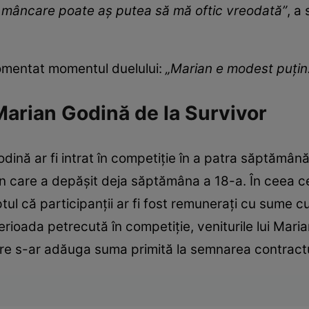
la mâncare poate aș putea să mă oftic vreodată”
, a
omentat momentul duelului:
„Marian e modest puțin. 
 Marian Godină de la Survivor
ină ar fi intrat în competiție în a patra săptămână 
zon care a depășit deja săptămâna a 18-a. În ceea c
aptul că participanții ar fi fost remunerați cu sume 
rioada petrecută în competiție, veniturile lui Maria
are s-ar adăuga suma primită la semnarea contractu