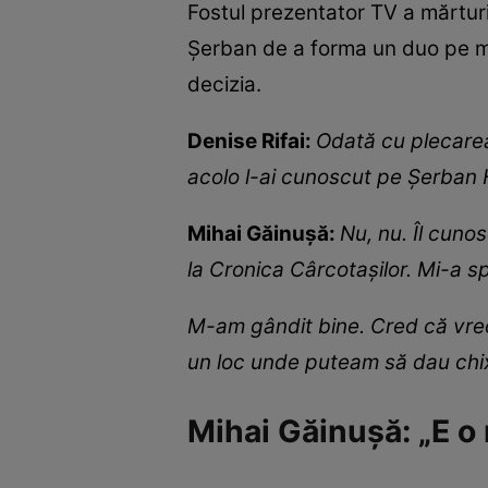
Fostul prezentator TV a mărturis
Șerban de a forma un duo pe mi
decizia.
Denise Rifai:
Odată cu plecarea
acolo l-ai cunoscut pe Șerban
Mihai Găinușă:
Nu, nu. Îl cuno
la Cronica Cârcotașilor. Mi-a s
M-am gândit bine. Cred că vreo
un loc unde puteam să dau chix
Mihai Găinușă: „E o