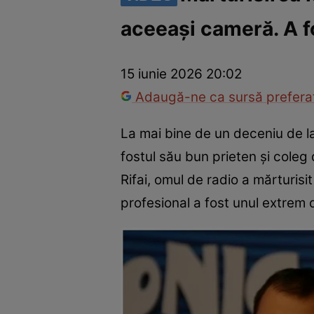
aceeași cameră. A f
America Express
Românii au talent
Survivor România
Che
15 iunie 2026 20:02
Adaugă-ne ca sursă preferat
La mai bine de un deceniu de l
fostul său bun prieten și coleg
Rifai, omul de radio a mărturisit
profesional a fost unul extrem 