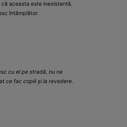
t că aceasta este inexistentă.
esc întâmplător.
sc cu el pe stradă, nu ne
 ce fac copiii și la revedere.