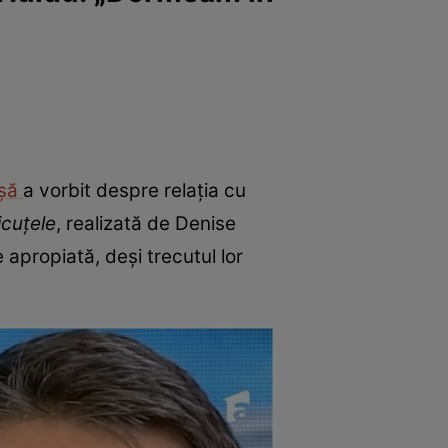
ușă
a vorbit despre relația cu
icuțele
, realizată de Denise
e apropiată, deși trecutul lor