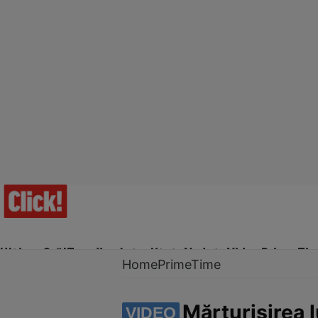
Ultima Oră!
Trending
Actualitate
Vedete
Video
Prime Ti
Home
PrimeTime
Mărturisirea 
VIDEO