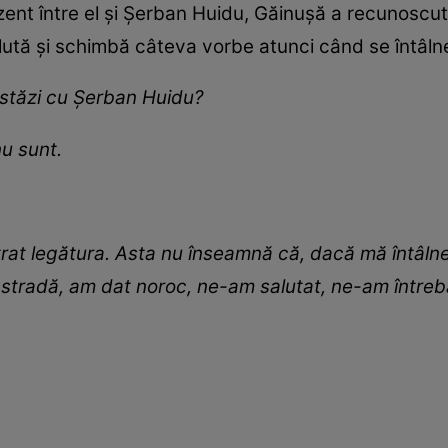
rezent între el și Șerban Huidu, Găinușă a recunoscu
lută și schimbă câteva vorbe atunci când se întâln
 astăzi cu Șerban Huidu?
nu sunt.
rat legătura. Asta nu înseamnă că, dacă mă întâlne
 stradă, am dat noroc, ne-am salutat, ne-am întrebat