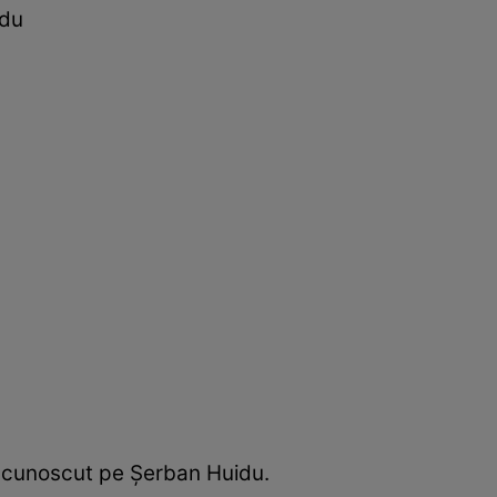
idu
a cunoscut pe Șerban Huidu.