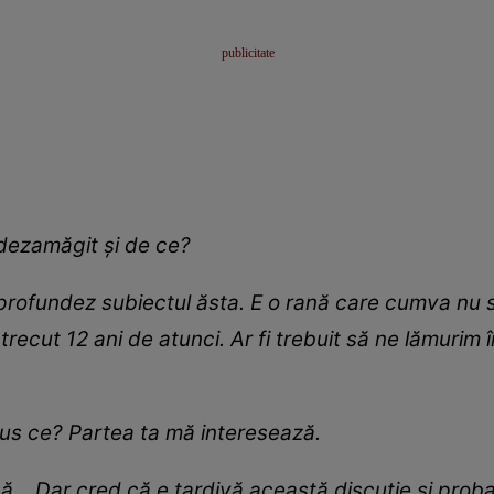
 dezamăgit și de ce?
rofundez subiectul ăsta. E o rană care cumva nu s-a
Au trecut 12 ani de atunci. Ar fi trebuit să ne lămurim
spus ce? Partea ta mă interesează.
să... Dar cred că e tardivă această discuție și prob