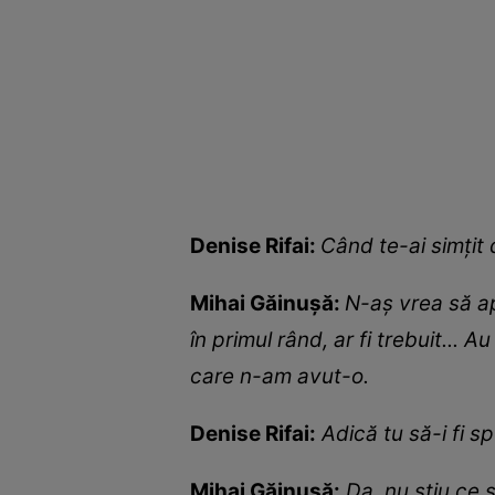
Denise Rifai:
Când te-ai simțit
Mihai Găinușă:
N-aș vrea să ap
în primul rând, ar fi trebuit... 
care n-am avut-o.
Denise Rifai:
Adică tu să-i fi 
Mihai Găinușă:
Da, nu știu ce 