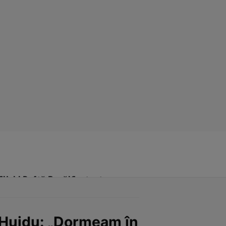
Click! Poftă Bună!
Contact
 Huidu: „Dormeam în