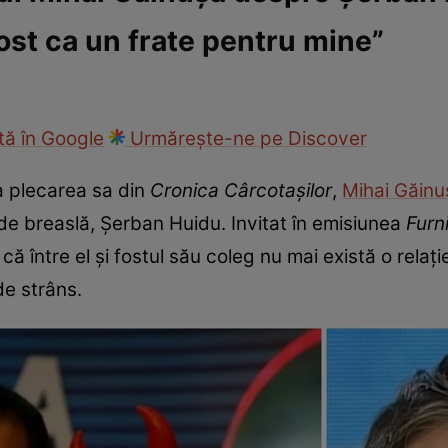
ost ca un frate pentru mine”
fi la cuțite
Eurovison
ă în Google
Urmărește-ne pe Discover
a plecarea sa din
Cronica Cârcotașilor
,
Mihai Găin
 de breaslă, Șerban Huidu. Invitat în emisiunea
Furn
 că între el și fostul său coleg nu mai există o relați
de strâns.