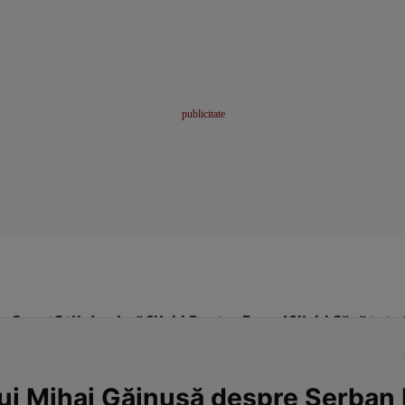
me
Sport
Stil de viață
Click! Pentru Femei
Click! Sănătate
lui Mihai Găinușă despre Șerban