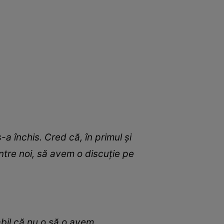
 închis. Cred că, în primul și
 între noi, să avem o discuție pe
abil că nu o să o avem