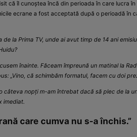
it că îl cunoștea încă din perioada în care lucra în 
cile ecrane a fost acceptată după o perioadă în ca
 de la Prima TV, unde ai avut timp de 14 ani emisi
 Huidu?
scusem înainte. Făceam împreună un matinal la Radio
pus: „Vino, că schimbăm formatul, facem cu doi prez
 câteva nopți m-am întrebat dacă să plec de la un 
 imediat.
 rană care cumva nu s-a închis.”